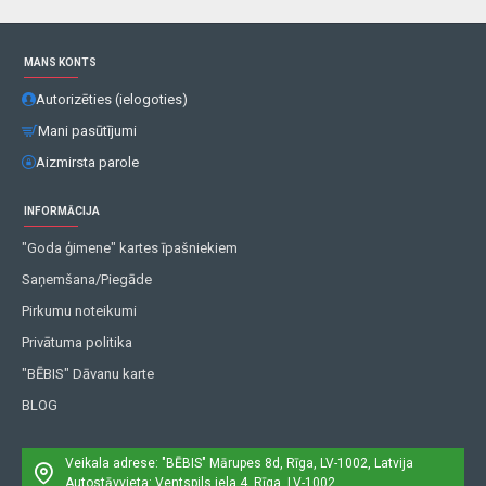
MANS KONTS
Autorizēties (ielogoties)
Mani pasūtījumi
Aizmirsta parole
INFORMĀCIJA
"Goda ģimene" kartes īpašniekiem
Saņemšana/Piegāde
Pirkumu noteikumi
Privātuma politika
"BĒBIS" Dāvanu karte
BLOG
Veikala adrese: "BĒBIS"
Mārupes 8d, Rīga, LV-1002, Latvija
Autostāvvieta: Ventspils iela 4, Rīga, LV-1002