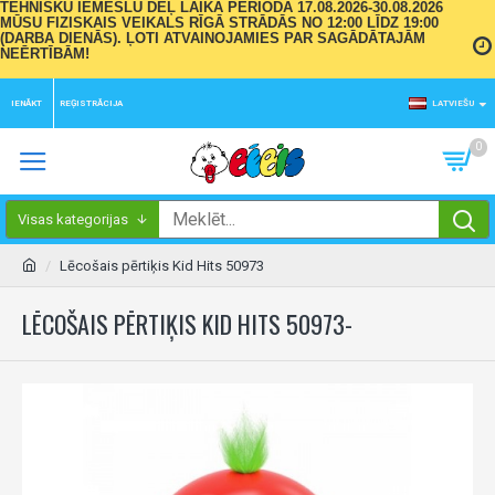
TEHNISKU IEMESLU DĒĻ LAIKA PERIODĀ 17.08.2026-30.08.2026
MŪSU FIZISKAIS VEIKALS RĪGĀ STRĀDĀS NO 12:00 LĪDZ 19:00
(DARBA DIENĀS). ĻOTI ATVAINOJAMIES PAR SAGĀDĀTAJĀM
NEĒRTĪBĀM!
IENĀKT
REĢISTRĀCIJA
LATVIEŠU
0
Visas kategorijas
Lēcošais pērtiķis Kid Hits 50973
LĒCOŠAIS PĒRTIĶIS KID HITS 50973-