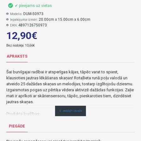
✔ pieejams uz vietas
DUM-50973
Modelis:
20.00cm x 15.00cm x 6.00cm
Iepakojuma izmēri:
4897126750973
EAN:
12,90€
Bez nodokļa: 10,66€
APRAKSTS
Šai burvīgajai radībai ir atsperīgas kājas, tāpēc varat to spiest,
klausoties jautras lēkāšanas skaņas! Rotaļlieta runā poļu valodā un
atveido 25 dažādas skaņas un melodijas, tostarp izglītojošu dziesmu.
Izgaismotas pogas uz pērtiķa vēdera aktivizē dažādas funkcijas. Zaļie
mati ir aprīkoti ar skāriensensoru, tāpēc, pieskaroties tiem, dzirdēsiet
jautras skaņas.
Produkta īpašības:
- 25 skaņas un melodijas;
- izgaismotas pogas;
PIEGĀDE
- izglītojoša dziesma;
- jautras melodijas;