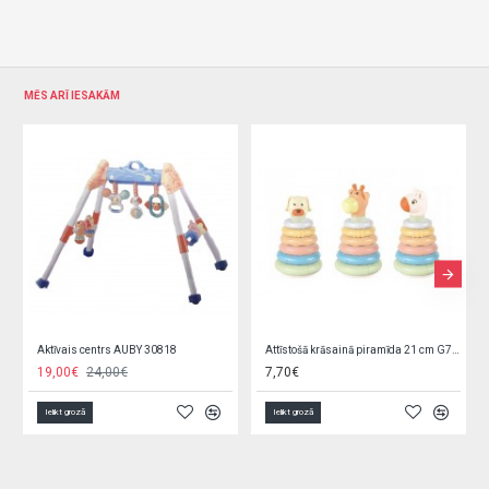
MĒS ARĪ IESAKĀM
Attīstošā krāsainā piramīda 21 cm G7439
Attīstošā rotaļlieta DĀRZNIEKA MĀJA 56443
Attīstošā rotaļlieta SKRIENOŠS VĒZĪTIS 52456
11,70€
3,00€
Ielikt grozā
Ielikt grozā