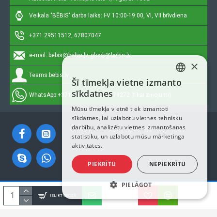
Veikala "BĒBIS" darba laiks: I-V 10:00-19:00, VI, VII brīvdiena
+371 29511512, 67807047
e-mail:
bebis@bebis.lv, glosk@bebis.lv
×
Teams:
bebis.lv
Šī tīmekļa vietne izmanto
LATVIAN
sīkdatnes
WhatsApp:
+371 29511512, 20579272 (tikai ziņojumi)
RUSSIAN
Mūsu tīmekļa vietnē tiek izmantoti
sīkdatnes, lai uzlabotu vietnes tehnisku
ENGLISH
darbību, analizētu vietnes izmantošanas
statistiku, un uzlabotu mūsu mārketinga
aktivitātes.
PIEKRĪTU
NEPIEKRĪTU
PIELĀGOT
Autortiesības © 2023, Bebis.lv, Visas tiesības aizsargātas
IELIKT GROZĀ