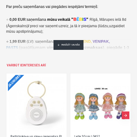
Par preču saņemšanas vai piegādes iespējām/ termiņš:
"
B
Ē
B
I
S
"
⭐
0,00 EUR
:
saņemšana
mūsu veikalā
Rīgā, Mārupes ielā 8d
(Āgenskalns)
/
preci var saņemt uzreiz, ja tā ir pieejama (lūdzu,uzgaidiet
mūsu apstiprinājumu);
⭐
1,99 EUR
(LV): saņemšana pakomātā
UNI
SEND,
VENIPAK,
(pasūtījumam
virs 30,00 EUR- bezmaksas
), piegāde
PASTS
1-3
darba dienu laikā;
⭐
2,49 EUR
(LT, EE): saņemšana pakomātā
UNI
SEND,
Udrop
,
VARBŪT IEINTERESĒS ARĪ
, piegāde
LPExpress
2-5 darba dienu laikā;
JAUNUMS
EE:
2,49 EUR kättesaamine pakiautomaadis UNISEND, Udrop,
kohaletoimetamine 2-5 tööpäeva jooksul;
LT: 2,49 EUR gavimas siuntų automate UNISEND, Udrop, LPExpress,
pristatymas per 2–5 darbo dienas;
(pasūtījumam
virs
⭐ 3
,50 EUR
(LV): saņemšana
DPD
Paku Skapis
30,00 EUR- bezmaksas
), piegāde
1-3 darba dienu laikā;
⭐
??? EUR: KURJERS
- cena ir atkarīga no preču svara un izmēriem. Pēc
pasūtījuma saņemšanas mēs aprēķināsim un paziņosim kurjera piegādes
Baltā trokšņa un skaņu ģenerators PICCOLO 1696
Lelle 30 cm L0452