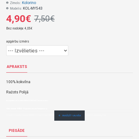
Kolorino
Zīmols::
KOL-MY543
Modelis:
4,90€
7,50€
Bez nodokļa: 4,05€
apgērbu izmērs
APRAKSTS
100% kokvilna
Ražots Polijā
Komplekts ar šortiem MOUSE MY543 (116)-Kolorino
4,90€ veikalā "BĒBIS" Rīgā vai bebis.lv.Pieejams(-a).
Nopirkt Komplekts vasaras MOUSE 116 cm Kolorino MY543--par zemu cenu,ātri,ērti,bez gaidīšanas.Cenas no vairumtirgotāja.
PIEGĀDE