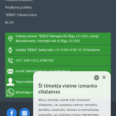
Privātuma politika
"BĒBIS" Dāvanu karte
BLOG
Veikala adrese: "BĒBIS"
Mārupes 8d, Rīga, LV-1002, Latvija
Autostāvvieta: Ventspils iela 4, Rīga, LV-1002
Veikala "BĒBIS" darba laiks: I-V 10:00-19:00, VI, VII brīvdiena
+371 29511512, 67807047
e-mail:
bebis@bebis.lv, glosk@bebis.lv
×
Teams:
bebis.lv
Šī tīmekļa vietne izmanto
LATVIAN
sīkdatnes
WhatsApp:
+371 29511512, 20579272 (tikai ziņojumi)
RUSSIAN
Mūsu tīmekļa vietnē tiek izmantoti
sīkdatnes, lai uzlabotu vietnes tehnisku
ENGLISH
darbību, analizētu vietnes izmantošanas
statistiku, un uzlabotu mūsu mārketinga