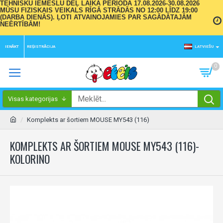
TEHNISKU IEMESLU DĒĻ LAIKA PERIODĀ 17.08.2026-30.08.2026
MŪSU FIZISKAIS VEIKALS RĪGĀ STRĀDĀS NO 12:00 LĪDZ 19:00
(DARBA DIENĀS). ĻOTI ATVAINOJAMIES PAR SAGĀDĀTAJĀM
NEĒRTĪBĀM!
IENĀKT
REĢISTRĀCIJA
LATVIEŠU
0
Visas kategorijas
Komplekts ar šortiem MOUSE MY543 (116)
KOMPLEKTS AR ŠORTIEM MOUSE MY543 (116)-
KOLORINO