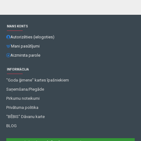
MANS KONTS
Autorizēties (ielogoties)
Mani pasūtījumi
Aizmirsta parole
INFORMĀCIJA
"Goda ģimene" kartes īpašniekiem
Saņemšana/Piegāde
Pirkumu noteikumi
Privātuma politika
"BĒBIS" Dāvanu karte
BLOG