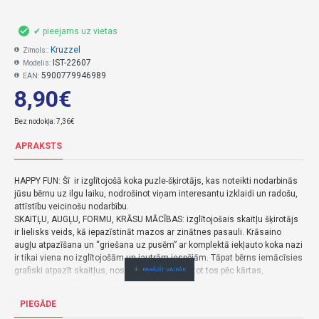
✔ pieejams uz vietas
Kruzzel
Zīmols::
IST-22607
Modelis:
5900779946989
EAN:
8,90€
Bez nodokļa: 7,36€
APRAKSTS
HAPPY FUN: Šī ir izglītojošā koka puzle-šķirotājs, kas noteikti nodarbinās
jūsu bērnu uz ilgu laiku, nodrošinot viņam interesantu izklaidi un radošu,
attīstību veicinošu nodarbību.
SKAITĻU, AUGĻU, FORMU, KRĀSU MĀCĪBAS: izglītojošais skaitļu šķirotājs
ir lielisks veids, kā iepazīstināt mazos ar zinātnes pasauli. Krāsaino
augļu atpazīšana un “griešana uz pusēm” ar komplektā iekļauto koka nazi
ir tikai viena no izglītojošām un jautrām iespējām. Tāpat bērns iemācīsies
grafiski atpazīt skaitļus, nosaukt tos un sakārtot tos pēc kārtas,
paplašinās zināšanas par krāsām un formām.Koka skaitļu šķirotājs ir
viena no rotaļlietām, kas lieliski ietekmē bērna attīstību, roku-acu
PIEGĀDE
koordināciju un motoriku. Šī rotaļlieta māca bērniem loģisko domāšanu,