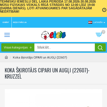
TEHNISKU IEMESLU DĒĻ LAIKA PERIODĀ 17.08.2026-30.08.2026
MŪSU FIZISKAIS VEIKALS RĪGĀ STRĀDĀS NO 12:00 LĪDZ 19:00
(DARBA DIENĀS). ĻOTI ATVAINOJAMIES PAR SAGĀDĀTAJĀM
NEĒRTĪBĀM!
IENĀKT
REĢISTRĀCIJA
LATVIEŠU
0
Visas kategorijas
Koka šķirotājs CIPARI un AUGĻI (22607)
KOKA ŠĶIROTĀJS CIPARI UN AUGĻI (22607)-
KRUZZEL