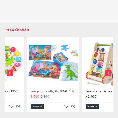
MĒS ARĪ IESAKĀM
Koka puzle bundžiņā MERMAID/DINO KX5364/1
Koka stumjamā rotaļlieta-rati (6495)
3,90€
5,30€
42,90€
Ielikt grozā
Ielikt grozā