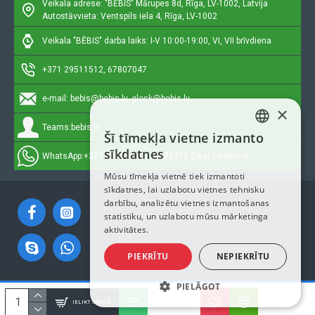
Veikala adrese: "BĒBIS"
Mārupes 8d, Rīga, LV-1002, Latvija
Autostāvvieta: Ventspils iela 4, Rīga, LV-1002
Veikala "BĒBIS" darba laiks: I-V 10:00-19:00, VI, VII brīvdiena
+371 29511512, 67807047
e-mail:
bebis@bebis.lv, glosk@bebis.lv
×
Teams:
bebis.lv
Šī tīmekļa vietne izmanto
LATVIAN
sīkdatnes
WhatsApp:
+371 29511512, 20579272 (tikai ziņojumi)
RUSSIAN
Mūsu tīmekļa vietnē tiek izmantoti
sīkdatnes, lai uzlabotu vietnes tehnisku
ENGLISH
darbību, analizētu vietnes izmantošanas
statistiku, un uzlabotu mūsu mārketinga
aktivitātes.
PIEKRĪTU
NEPIEKRĪTU
PIELĀGOT
Autortiesības © 2023, Bebis.lv, Visas tiesības aizsargātas
IELIKT GROZĀ