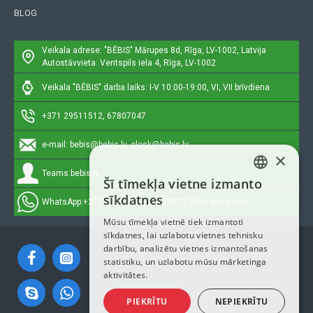
BLOG
Veikala adrese: "BĒBIS"
Mārupes 8d, Rīga, LV-1002, Latvija
Autostāvvieta: Ventspils iela 4, Rīga, LV-1002
Veikala "BĒBIS" darba laiks: I-V 10:00-19:00, VI, VII brīvdiena
+371 29511512, 67807047
e-mail:
bebis@bebis.lv, glosk@bebis.lv
×
Teams:
bebis.lv
Šī tīmekļa vietne izmanto
LATVIAN
sīkdatnes
WhatsApp:
+371 29511512, 20579272 (tikai ziņojumi)
RUSSIAN
Mūsu tīmekļa vietnē tiek izmantoti
sīkdatnes, lai uzlabotu vietnes tehnisku
ENGLISH
darbību, analizētu vietnes izmantošanas
statistiku, un uzlabotu mūsu mārketinga
aktivitātes.
PIEKRĪTU
NEPIEKRĪTU