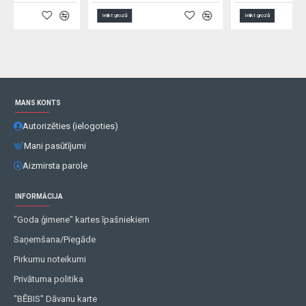
Ielikt grozā
Ielikt grozā
MANS KONTS
Autorizēties (ielogoties)
Mani pasūtījumi
Aizmirsta parole
INFORMĀCIJA
"Goda ģimene" kartes īpašniekiem
Saņemšana/Piegāde
Pirkumu noteikumi
Privātuma politika
"BĒBIS" Dāvanu karte