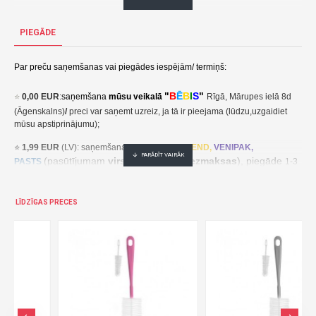
Klasiskā pudele 125 ml A0004 black bear-AKUKU
PIEGĀDE
2,49€ veikalā "BĒBIS" Rīgā vai bebis.lv.Pieejams(-a).
Nopirkt Klasiskā pudele 125 ml AKUKU A0004 black bear--par zemu cenu,ātri,ērti,bez gaidīšanas.Cenas no vairumtirgotāja.
Par preču saņemšanas vai piegādes iespējām/ termiņš:
"
B
Ē
B
I
S
"
⭐
0,00 EUR
:
saņemšana
mūsu veikalā
Rīgā, Mārupes ielā 8d
(Āgenskalns)
/
preci var saņemt uzreiz, ja tā ir pieejama (lūdzu,uzgaidiet
mūsu apstiprinājumu);
⭐
1,99 EUR
(LV): saņemšana pakomātā
UNI
SEND,
VENIPAK,
(pasūtījumam
virs 30,00 EUR- bezmaksas
), piegāde
PASTS
1-3
darba dienu laikā;
⭐
2,49 EUR
(LT, EE): saņemšana pakomātā
UNI
SEND,
Udrop
,
LĪDZĪGAS PRECES
, piegāde
LPExpress
2-5 darba dienu laikā;
EE:
2,49 EUR kättesaamine pakiautomaadis UNISEND, Udrop,
kohaletoimetamine 2-5 tööpäeva jooksul;
LT: 2,49 EUR gavimas siuntų automate UNISEND, Udrop, LPExpress,
pristatymas per 2–5 darbo dienas;
(pasūtījumam
virs
⭐ 3
,50 EUR
(LV): saņemšana
DPD
Paku Skapis