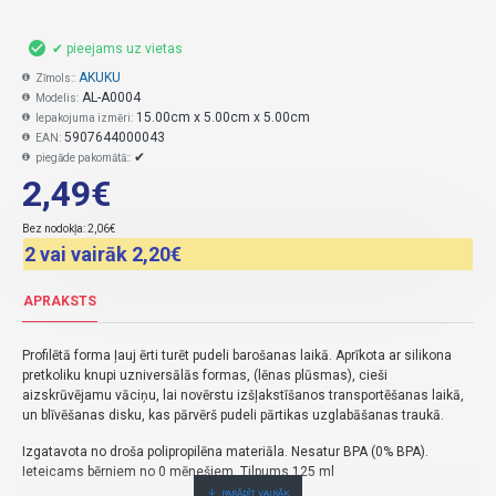
✔ pieejams uz vietas
AKUKU
Zīmols::
AL-A0004
Modelis:
15.00cm x 5.00cm x 5.00cm
Iepakojuma izmēri:
5907644000043
EAN:
✔
piegāde pakomātā::
2,49€
Bez nodokļa: 2,06€
2 vai vairāk 2,20€
APRAKSTS
Profilētā forma ļauj ērti turēt pudeli barošanas laikā. Aprīkota ar silikona
pretkoliku knupi uzniversālās formas, (lēnas plūsmas), cieši
aizskrūvējamu vāciņu, lai novērstu izšļakstīšanos transportēšanas laikā,
un blīvēšanas disku, kas pārvērš pudeli pārtikas uzglabāšanas traukā.
Izgatavota no droša polipropilēna materiāla. Nesatur BPA (0% BPA).
Ieteicams bērniem no 0 mēnešiem. Tilpums 125 ml