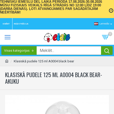
TEHNISKU IEMESLU DĒĻ LAIKA PERIODĀ 17.08.2026-30.08.2026
MŪSU FIZISKAIS VEIKALS RĪGĀ STRĀDĀS NO 12:00 LĪDZ 19:00
(DARBA DIENĀS). ĻOTI ATVAINOJAMIES PAR SAGĀDĀTAJĀM
NEĒRTĪBĀM!
IENĀKT
REĢISTRĀCIJA
LATVIEŠU
0
Visas kategorijas
Klasiskā pudele 125 ml A0004 black bear
KLASISKĀ PUDELE 125 ML A0004 BLACK BEAR-
AKUKU