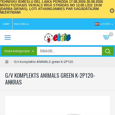
TEHNISKU IEMESLU DĒĻ LAIKA PERIODĀ 17.08.2026-30.08.2026
MŪSU FIZISKAIS VEIKALS RĪGĀ STRĀDĀS NO 12:00 LĪDZ 19:00
(DARBA DIENĀS). ĻOTI ATVAINOJAMIES PAR SAGĀDĀTAJĀM
NEĒRTĪBĀM!
IENĀKT
REĢISTRĀCIJA
LATVIEŠU
0
Visas kategorijas
G/v komplekts ANIMALS green K-2P120
G/V KOMPLEKTS ANIMALS GREEN K-2P120-
ANKRAS