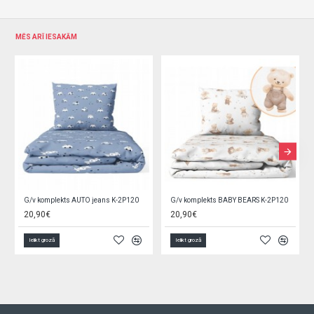
MĒS ARĪ IESAKĀM
v komplekts AUTO jeans K-2P120
G/v komplekts BABY BEARS K-2P120
,90€
20,90€
20,90€
elikt grozā
Ielikt grozā
Ielikt groz