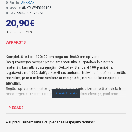
ANKRAS
Zīmols::
ANKR-WYP000106
Modelis:
5906584095761
EAN:
20,90€
Bez nodokļa: 17,27€
APRAKSTS
Komplektā ietilpst 120x90 cm sega un 40x60 cm spilvens.
Šīs gultasveļas ražošanā tiek izmantoti tikai augstākās kvalitātes
materiāli, kas atbilst stingrajām Oeko-Tex Standard 100 prasībām.
Izgatavots no 100% dabīga kokvilnas auduma. Kokvilna ir ideāls materiāls
mazulim, jo ​​tā ir mīksta saskarē ar maigo ādu, neizraisa kairinājumu un
alerģijas.
Segās, spilvenos un citos gultasveļas elementos izmantotā pildviela ir
hipoalerģiska. Tā ir mīksta, pūkaina, bet vienlaikus elastīga, patīkama
pieskārienam un veicina mitruma izdalīšanos no ķermeņa miega laikā –
neļauj bērnam svīst. Turklāt pildvielas šķiedrām piemītošās
PIEGĀDE
siltumizolācijas īpašības nodrošina brīvu elpojamību un ir ļoti praktiskas:
to var mazgāt un žāvēt veļas mašīnā; Izturīgs un paredzēts ilgstošai
lietošanai.
Par preču saņemšanas vai piegādes iespējām/ termiņš:
Sastāvs: 100% kokvilna, poliestera šķiedras.
Ražots Polijā.