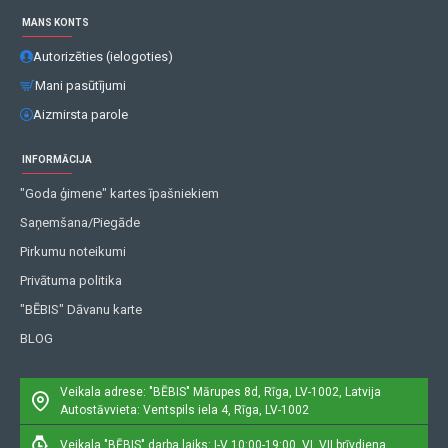
MANS KONTS
Autorizēties (ielogoties)
Mani pasūtījumi
Aizmirsta parole
INFORMĀCIJA
"Goda ģimene" kartes īpašniekiem
Saņemšana/Piegāde
Pirkumu noteikumi
Privātuma politika
"BĒBIS" Dāvanu karte
BLOG
Veikala adrese: "BĒBIS"
Mārupes 8d, Rīga, LV-1002, Latvija
Autostāvvieta: Ventspils iela 4, Rīga, LV-1002
Veikala "BĒBIS" darba laiks: I-V 10:00-19:00, VI, VII brīvdiena