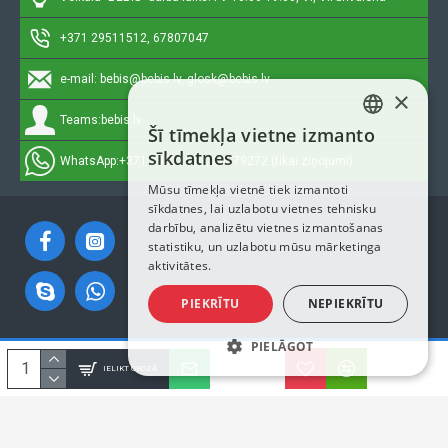
+371 29511512, 67807047
e-mail:
bebis@bebis.lv, glosk@bebis.lv
×
Teams:
bebis.lv
Šī tīmekļa vietne izmanto
LATVIAN
sīkdatnes
WhatsApp:
+371 29511512, 20579272 (tikai ziņojumi)
RUSSIAN
Mūsu tīmekļa vietnē tiek izmantoti
sīkdatnes, lai uzlabotu vietnes tehnisku
ENGLISH
darbību, analizētu vietnes izmantošanas
statistiku, un uzlabotu mūsu mārketinga
aktivitātes.
PIEKRĪTU
NEPIEKRĪTU
PIELĀGOT
Autortiesības © 2023, Bebis.lv, Visas tiesības aizsargātas
IELIKT GROZĀ