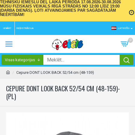
TEHNISKU IEMESLU DĒĻ LAIKA PERIODĀ 17.08.2026-30.08.2026
MŪSU FIZISKAIS VEIKALS RĪGĀ STRĀDĀS NO 12:00 LĪDZ 19:00
(DARBA DIENĀS). ĻOTI ATVAINOJAMIES PAR SAGĀDĀTAJĀM
NEĒRTĪBĀM!
IENĀKT
REĢISTRĀCIJA
LATVIEŠU
0
Visas kategorijas
Cepure DONT LOOK BACK 52/54 cm (48-159)
CEPURE DONT LOOK BACK 52/54 CM (48-159)-
(PL)