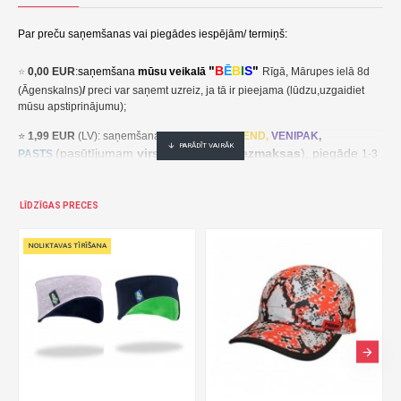
Par preču saņemšanas vai piegādes iespējām/ termiņš:
"
B
Ē
B
I
S
"
⭐
0,00 EUR
:
saņemšana
mūsu veikalā
Rīgā, Mārupes ielā 8d
(Āgenskalns)
/
preci var saņemt uzreiz, ja tā ir pieejama (lūdzu,uzgaidiet
mūsu apstiprinājumu);
⭐
1,99 EUR
(LV): saņemšana pakomātā
UNI
SEND,
VENIPAK,
(pasūtījumam
virs 30,00 EUR- bezmaksas
), piegāde
PASTS
1-3
darba dienu laikā;
⭐
2,49 EUR
(LT, EE): saņemšana pakomātā
UNI
SEND,
Udrop
,
LĪDZĪGAS PRECES
, piegāde
LPExpress
2-5 darba dienu laikā;
EE:
2,49 EUR kättesaamine pakiautomaadis UNISEND, Udrop,
kohaletoimetamine 2-5 tööpäeva jooksul;
LT: 2,49 EUR gavimas siuntų automate UNISEND, Udrop, LPExpress,
pristatymas per 2–5 darbo dienas;
(pasūtījumam
virs
⭐ 3
,50 EUR
(LV): saņemšana
DPD
Paku Skapis
30,00 EUR- bezmaksas
), piegāde
1-3 darba dienu laikā;
⭐
??? EUR: KURJERS
- cena ir atkarīga no preču svara un izmēriem. Pēc