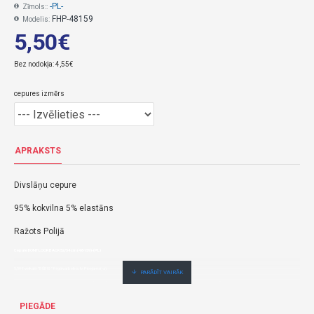
-PL-
Zīmols::
FHP-48159
Modelis:
5,50€
Bez nodokļa: 4,55€
cepures izmērs
APRAKSTS
Divslāņu cepure
95% kokvilna 5% elastāns
Ražots Polijā
Cepure DONT LOOK BACK 52/54 cm (48-159)-(PL)
5,50€ veikalā "BĒBIS" Rīgā vai bebis.lv.Pieejams(-a).
Nopirkt Cepure DONT LOOK BACK 52/54 cm (48-159)--par zemu cenu,ātri,ērti,bez gaidīšanas.Cenas no vairumtirgotāja.
PIEGĀDE