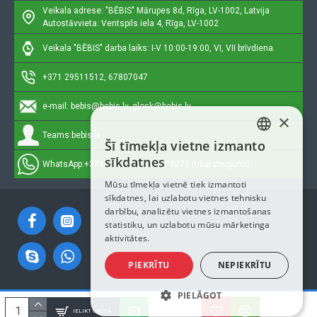
Veikala adrese: "BĒBIS"
Mārupes 8d, Rīga, LV-1002, Latvija
Autostāvvieta: Ventspils iela 4, Rīga, LV-1002
Veikala "BĒBIS" darba laiks: I-V 10:00-19:00, VI, VII brīvdiena
+371 29511512, 67807047
e-mail:
bebis@bebis.lv, glosk@bebis.lv
×
Teams:
bebis.lv
Šī tīmekļa vietne izmanto
LATVIAN
sīkdatnes
WhatsApp:
+371 29511512, 20579272 (tikai ziņojumi)
RUSSIAN
Mūsu tīmekļa vietnē tiek izmantoti
sīkdatnes, lai uzlabotu vietnes tehnisku
ENGLISH
darbību, analizētu vietnes izmantošanas
statistiku, un uzlabotu mūsu mārketinga
aktivitātes.
PIEKRĪTU
NEPIEKRĪTU
PIELĀGOT
Autortiesības © 2023, Bebis.lv, Visas tiesības aizsargātas
IELIKT GROZĀ