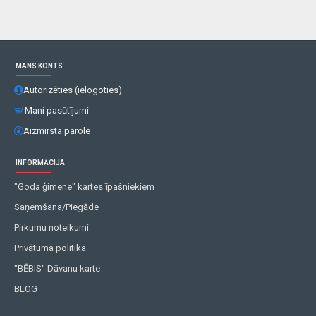
MANS KONTS
Autorizēties (ielogoties)
Mani pasūtījumi
Aizmirsta parole
INFORMĀCIJA
"Goda ģimene" kartes īpašniekiem
Saņemšana/Piegāde
Pirkumu noteikumi
Privātuma politika
"BĒBIS" Dāvanu karte
BLOG