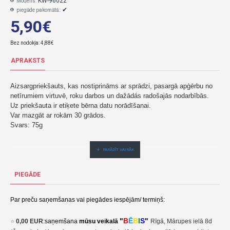
KW-96022
Modelis:
✔
piegāde pakomātā::
5,90€
Bez nodokļa: 4,88€
APRAKSTS
Aizsargpriekšauts, kas nostiprināms ar sprādzi, pasargā apģērbu no
netīrumiem virtuvē, roku darbos un dažādás radošajās nodarbībās.
Uz priekšauta ir etiķete bērna datu norādīšanai.
Var mazgāt ar rokām 30 grādos.
Svars: 75g
Bērnu priekšauts DINOZAUR 96022-KIDWELL
5,90€ veikalā "BĒBIS" Rīgā vai bebis.lv.Pieejams(-a).
PIEGĀDE
Nopirkt Bērnu priekšauts DINOZAUR 96022--par zemu cenu,ātri,ērti,bez gaidīšanas.Cenas no vairumtirgotāja.
Par preču saņemšanas vai piegādes iespējām/ termiņš:
"
B
Ē
B
I
S
"
⭐
0,00 EUR
:
saņemšana
mūsu veikalā
Rīgā, Mārupes ielā 8d