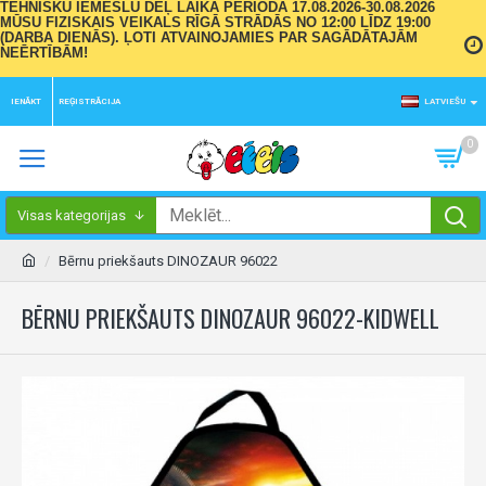
TEHNISKU IEMESLU DĒĻ LAIKA PERIODĀ 17.08.2026-30.08.2026
MŪSU FIZISKAIS VEIKALS RĪGĀ STRĀDĀS NO 12:00 LĪDZ 19:00
(DARBA DIENĀS). ĻOTI ATVAINOJAMIES PAR SAGĀDĀTAJĀM
NEĒRTĪBĀM!
IENĀKT
REĢISTRĀCIJA
LATVIEŠU
0
Visas kategorijas
Bērnu priekšauts DINOZAUR 96022
BĒRNU PRIEKŠAUTS DINOZAUR 96022-KIDWELL