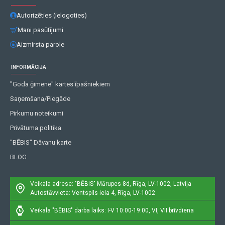
Autorizēties (ielogoties)
Mani pasūtījumi
Aizmirsta parole
INFORMĀCIJA
"Goda ģimene" kartes īpašniekiem
Saņemšana/Piegāde
Pirkumu noteikumi
Privātuma politika
"BĒBIS" Dāvanu karte
BLOG
Veikala adrese: "BĒBIS"
Mārupes 8d, Rīga, LV-1002, Latvija
Autostāvvieta: Ventspils iela 4, Rīga, LV-1002
Veikala "BĒBIS" darba laiks: I-V 10:00-19:00, VI, VII brīvdiena