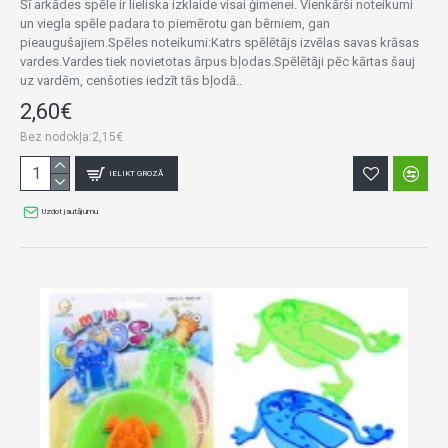
Šī arkādes spēle ir lieliska izklaide visai ģimenei. Vienkārši noteikumi
un viegla spēle padara to piemērotu gan bērniem, gan
pieaugušajiem.Spēles noteikumi:Katrs spēlētājs izvēlas savas krāsas
vardes.Vardes tiek novietotas ārpus bļodas.Spēlētāji pēc kārtas šauj
uz vardēm, cenšoties iedzīt tās bļodā..
2,60€
Bez nodokļa:2,15€
IELIKT GROZĀ
Uzdot jautājumu