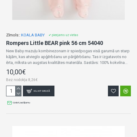
Zīmols::
KOALA BABY
✔ pieejams uz vietas
Rompers Little BEAR pink 56 cm 54040
New Baby mazuļu kombinezonam ir spiedpogas visā garumā un starp
kājām, kas atvieglo apģērbšanu un pārģērbšanu. Tas ir izgatavots no
ērta, mīksta un augstas kvalitātes materiāla. Sastāvs: 100% kokvilna...
10,00€
Bez nodokļa:8,26€
IELIKT GROZĀ
Uzdot jautājumu