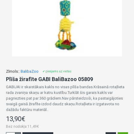
Zīmols::
BalibaZoo
✔ pieejams uz vietas
Plīša žirafīte GABI BaliBazoo 05809
GABIJAI ir skaistākais kakls no visas plīša bandas.Krāsainā rotaļlieta
rada zvaniņa skaņu ar katru kustību.Turklāt šis garais kakls var
pagriezties pat par 360 grādiem.Nav pārsteidzoši, ka pastaigājoties
svaigā gaisā žirafīte izdod daudz skaņu.Rotaļlieta ir izgatavota no
dažādu faktūru materiāl..
13,90€
Bez nodokļa:11,49€