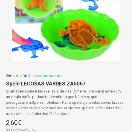
Zīmols::
JOKO
✔ pieejams uz vietas
Spēle LECOŠĀS VARDES ZA5067
Šī arkādes spēle ir lieliska izklaide visai ģimenei. Vienkārši noteikumi
un viegla spēle padara to piemērotu gan bērniem, gan
pieaugušajiem.Spēles noteikumi:Katrs spēlētājs izvēlas savas krāsas
vardes.Vardes tiek novietotas ārpus bļodas.Spēlētāji pēc kārtas šauj
uz vardēm, cenšoties iedzīt tās bļodā..
2,60€
Bez nodokļa:2,15€