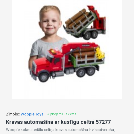
Zīmols::
Woopie Toys
✔ pieejams uz vietas
Kravas automašīna ar kustīgu celtni 57277
Woopie kokmateriālu celtņa kravas automašīna ir visaptveroša,