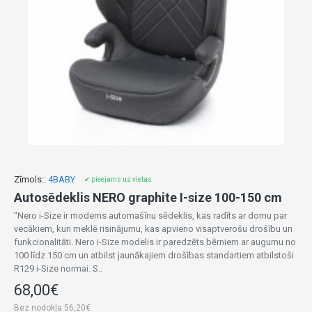
Zīmols::
4BABY
✔ pieejams uz vietas
Autosēdeklis NERO graphite I-size 100-150 cm
"Nero i-Size ir moderns automašīnu sēdeklis, kas radīts ar domu par
vecākiem, kuri meklē risinājumu, kas apvieno visaptverošu drošību un
funkcionalitāti. Nero i-Size modelis ir paredzēts bērniem ar augumu no
100 līdz 150 cm un atbilst jaunākajiem drošības standartiem atbilstoši
R129 i-Size normai. S..
68,00€
Bez nodokļa:56,20€