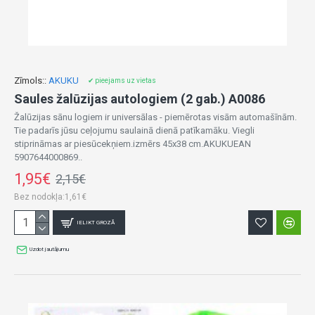
Zīmols::
AKUKU
✔ pieejams uz vietas
Saules žalūzijas autologiem (2 gab.) A0086
Žalūzijas sānu logiem ir universālas - piemērotas visām automašīnām.
Tie padarīs jūsu ceļojumu saulainā dienā patīkamāku. Viegli
stiprināmas ar piesūcekņiem.izmērs 45x38 cm.AKUKUEAN
5907644000869..
1,95€
2,15€
Bez nodokļa:1,61€
IELIKT GROZĀ
Uzdot jautājumu