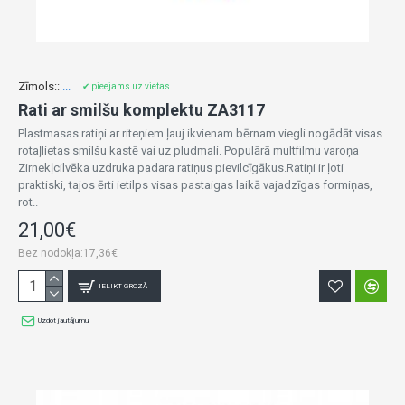
Zīmols::
...
✔ pieejams uz vietas
Rati ar smilšu komplektu ZA3117
Plastmasas ratiņi ar riteņiem ļauj ikvienam bērnam viegli nogādāt visas
rotaļlietas smilšu kastē vai uz pludmali. Populārā multfilmu varoņa
Zirnekļcilvēka uzdruka padara ratiņus pievilcīgākus.Ratiņi ir ļoti
praktiski, tajos ērti ietilps visas pastaigas laikā vajadzīgas formiņas,
rot..
21,00€
Bez nodokļa:17,36€
IELIKT GROZĀ
Uzdot jautājumu