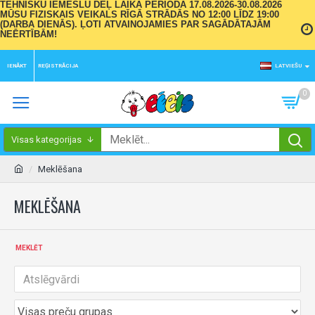
TEHNISKU IEMESLU DĒĻ LAIKA PERIODĀ 17.08.2026-30.08.2026
MŪSU FIZISKAIS VEIKALS RĪGĀ STRĀDĀS NO 12:00 LĪDZ 19:00
(DARBA DIENĀS). ĻOTI ATVAINOJAMIES PAR SAGĀDĀTAJĀM
NEĒRTĪBĀM!
IENĀKT
REĢISTRĀCIJA
LATVIEŠU
0
Visas kategorijas
Meklēšana
MEKLĒŠANA
MEKLĒT