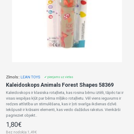
Zīmols::
LEAN TOYS
✔ pieejams uz vietas
Kaleidoskops Animals Forest Shapes 58369
Kaleidoskops ir klasiska rotaļlieta, kas rosina bērnu iztēli, tāpēc tai ir
visas iespējas kļūt par bērna mīļāko rotaļlietu. Vēl viens ieguvums ir
redzes attīstība un stimulēšana, kas ir ļoti svarīga ikdienas dzīvē.
Iekšpusē ir krāsaini elementi, kas veido dažādus rakstus. Vienkārši
pagrieziet objekt..
1,80€
Bez nodokļa:1,49€