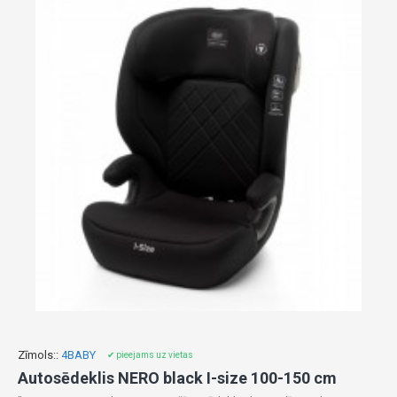
Zīmols::
4BABY
✔ pieejams uz vietas
Autosēdeklis NERO black I-size 100-150 cm