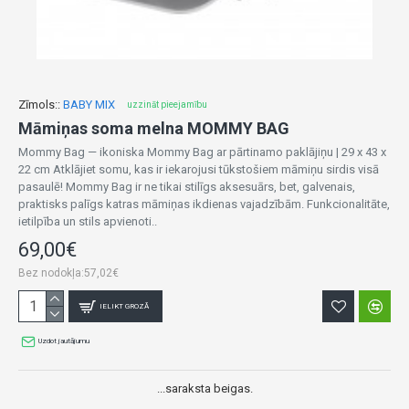
Zīmols::
BABY MIX
uzzināt pieejamību
Māmiņas soma melna MOMMY BAG
Mommy Bag — ikoniska Mommy Bag ar pārtinamo paklājiņu | 29 x 43 x
22 cm Atklājiet somu, kas ir iekarojusi tūkstošiem māmiņu sirdis visā
pasaulē! Mommy Bag ir ne tikai stilīgs aksesuārs, bet, galvenais,
praktisks palīgs katras māmiņas ikdienas vajadzībām. Funkcionalitāte,
ietilpība un stils apvienoti..
69,00€
Bez nodokļa:57,02€
IELIKT GROZĀ
Uzdot jautājumu
...saraksta beigas.