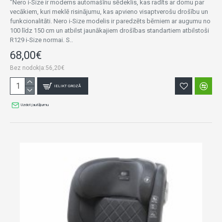
"Nero i-Size ir moderns automašīnu sēdeklis, kas radīts ar domu par
vecākiem, kuri meklē risinājumu, kas apvieno visaptverošu drošību un
funkcionalitāti. Nero i-Size modelis ir paredzēts bērniem ar augumu no
100 līdz 150 cm un atbilst jaunākajiem drošības standartiem atbilstoši
R129 i-Size normai. S..
68,00€
Bez nodokļa:56,20€
IELIKT GROZĀ
Uzdot jautājumu