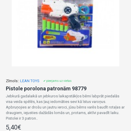
Zīmols::
LEAN TOYS
✔ pieejams uz vietas
Pistole porolona patronām 98779
Jebkurā gadalaikā un jebkuros laikapstākļos bērni labprāt piedalās
visa veida spēlēs, kas ļauj iedomāties sevi kā īstus varoņus.
Apbruņojies ar drošu un jautru ieroci, jūsu bērns varēs baudīt rotaļas ar
draugiem, iejusties dažādās lomās un, protams, aktīvi pavadīt laiku.
Pistolei ir 3 patron..
5,40€