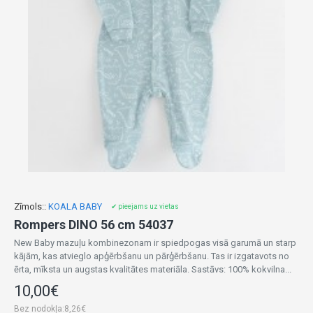
Zīmols::
KOALA BABY
✔ pieejams uz vietas
Rompers DINO 56 cm 54037
New Baby mazuļu kombinezonam ir spiedpogas visā garumā un starp
kājām, kas atvieglo apģērbšanu un pārģērbšanu. Tas ir izgatavots no
ērta, mīksta un augstas kvalitātes materiāla. Sastāvs: 100% kokvilna...
10,00€
Bez nodokļa:8,26€