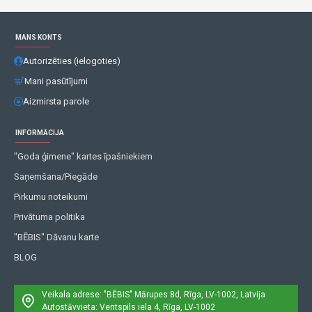
MANS KONTS
Autorizēties (ielogoties)
Mani pasūtījumi
Aizmirsta parole
INFORMĀCIJA
"Goda ģimene" kartes īpašniekiem
Saņemšana/Piegāde
Pirkumu noteikumi
Privātuma politika
"BĒBIS" Dāvanu karte
BLOG
Veikala adrese: "BĒBIS"
Mārupes 8d, Rīga, LV-1002, Latvija
Autostāvvieta: Ventspils iela 4, Rīga, LV-1002