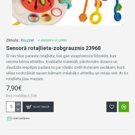
Zīmols::
Kruzzel
✔ pieejams uz vietas
Sensorā rotaļlieta-zobgrauznis 23968
Šī nav tikai parasta rotaļlieta, bet gan visaptverošs līdzeklis, kas
veicina bērna attīstību. Kvalitatīvi materiāli, pārdomāts dizains un
daudzās iespējas padara to par ideālu izvēli ikvienam vecākam, kurš
vēlas nodrošināt savam bērnam vislabāko attīstību un rotaļu vidi. Ar šo
rotaļlietu jūsu mazais..
7,90€
Bez nodokļa:6,53€
IELIKT GROZĀ
Uzdot jautājumu