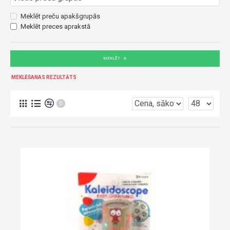
Meklēt preču apakšgrupās
Meklēt preces aprakstā
MEKLĒT
MEKLĒŠANAS REZULTĀTS
0