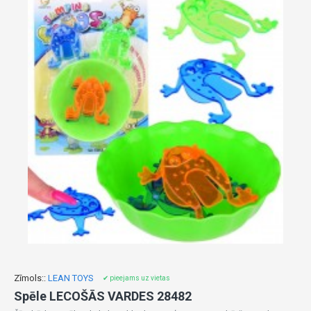
Zīmols::
LEAN TOYS
✔ pieejams uz vietas
Spēle LECOŠĀS VARDES 28482