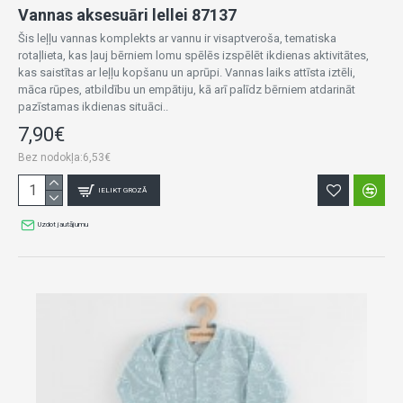
Vannas aksesuāri lellei 87137
Šis leļļu vannas komplekts ar vannu ir visaptveroša, tematiska
rotaļlieta, kas ļauj bērniem lomu spēlēs izspēlēt ikdienas aktivitātes,
kas saistītas ar leļļu kopšanu un aprūpi. Vannas laiks attīsta iztēli,
māca rūpes, atbildību un empātiju, kā arī palīdz bērniem atdarināt
pazīstamas ikdienas situāci..
7,90€
Bez nodokļa:6,53€
IELIKT GROZĀ
Uzdot jautājumu