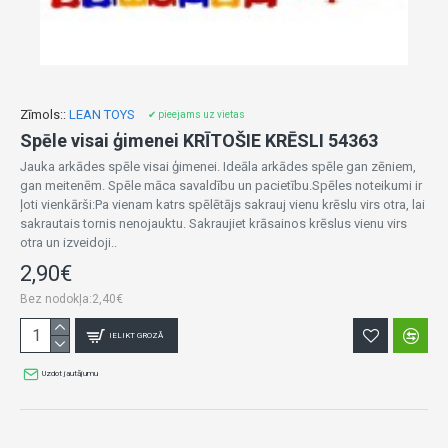
Zīmols::
LEAN TOYS
✔ pieejams uz vietas
Spēle visai ģimenei KRĪTOŠIE KRĒSLI 54363
Jauka arkādes spēle visai ģimenei. Ideāla arkādes spēle gan zēniem,
gan meitenēm. Spēle māca savaldību un pacietību.Spēles noteikumi ir
ļoti vienkārši:Pa vienam katrs spēlētājs sakrauj vienu krēslu virs otra, lai
sakrautais tornis nenojauktu. Sakraujiet krāsainos krēslus vienu virs
otra un izveidoji..
2,90€
Bez nodokļa:2,40€
IELIKT GROZĀ
Uzdot jautājumu