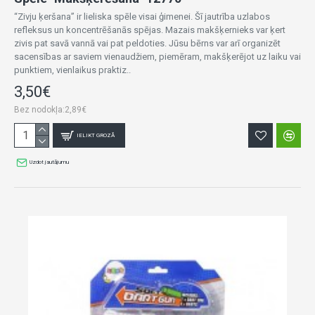
“Zivju ķeršana” ir lieliska spēle visai ģimenei. Šī jautrība uzlabos
refleksus un koncentrēšanās spējas. Mazais makšķernieks var ķert
zivis pat savā vannā vai pat peldoties. Jūsu bērns var arī organizēt
sacensības ar saviem vienaudžiem, piemēram, makšķerējot uz laiku vai
punktiem, vienlaikus praktiz..
3,50€
Bez nodokļa:2,89€
IELIKT GROZĀ
Uzdot jautājumu