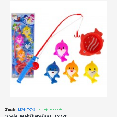
Zīmols::
LEAN TOYS
✔ pieejams uz vietas
Spēle "Makšķerēšana" 12770