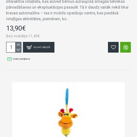
interaktīva rotaļlieta, kas aizved bērnus aizraujošā smagās tehnikas
pārvadāšanas un ekspluatācijas pasaulē. Tā ir daudz vairāk nekā tikai
kravas automašīna – tas ir mobils operāciju centrs, kas piedāvā
rotaļīgas aktivitātes, piemēram, ko..
13,90€
Bez nodokļa:11,49€
IELIKT GROZĀ
Uzdot jautājumu