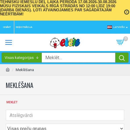
TEHNISKU IEMESLU DĒĻ LAIKA PERIODĀ 17.08.2026-30.08.2026
MŪSU FIZISKAIS VEIKALS RĪGĀ STRĀDĀS NO 12:00 LĪDZ 19:00
(DARBA DIENĀS). ĻOTI ATVAINOJAMIES PAR SAGĀDĀTAJĀM
NEĒRTĪBĀM!
IENĀKT
REĢISTRĀCIJA
LATVIEŠU
0
Visas kategorijas
Meklēšana
MEKLĒŠANA
MEKLĒT