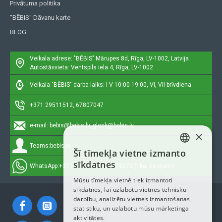
Privātuma politika
"BĒBIS" Dāvanu karte
BLOG
Veikala adrese: "BĒBIS"
Mārupes 8d, Rīga, LV-1002, Latvija
Autostāvvieta: Ventspils iela 4, Rīga, LV-1002
Veikala "BĒBIS" darba laiks: I-V 10:00-19:00, VI, VII brīvdiena
+371 29511512, 67807047
e-mail:
bebis@bebis.lv, glosk@bebis.lv
×
Teams:
bebis.lv
Šī tīmekļa vietne izmanto
LATVIAN
sīkdatnes
WhatsApp:
+371 29511512, 20579272 (tikai ziņojumi)
RUSSIAN
Mūsu tīmekļa vietnē tiek izmantoti
sīkdatnes, lai uzlabotu vietnes tehnisku
ENGLISH
darbību, analizētu vietnes izmantošanas
statistiku, un uzlabotu mūsu mārketinga
aktivitātes.