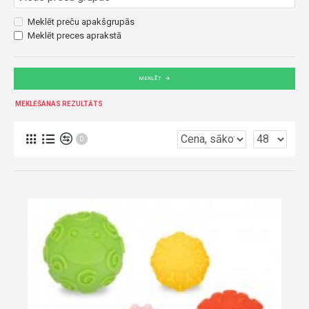
Meklēt preču apakšgrupās
Meklēt preces aprakstā
MEKLĒT
MEKLĒŠANAS REZULTĀTS
0