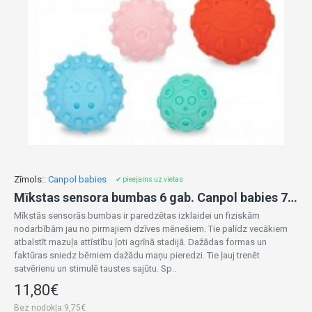
Zīmols::
Canpol babies
✔ pieejams uz vietas
Mīkstas sensora bumbas 6 gab. Canpol babies 79/402
Mīkstās sensorās bumbas ir paredzētas izklaidei un fiziskām
nodarbībām jau no pirmajiem dzīves mēnešiem. Tie palīdz vecākiem
atbalstīt mazuļa attīstību ļoti agrīnā stadijā. Dažādas formas un
faktūras sniedz bērniem dažādu maņu pieredzi. Tie ļauj trenēt
satvērienu un stimulē taustes sajūtu. Sp..
11,80€
Bez nodokļa:9,75€