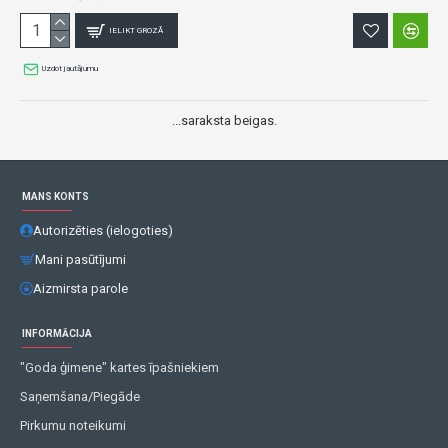
IELIKT GROZĀ
Uzdot jautājumu
...saraksta beigas.
MANS KONTS
Autorizēties (ielogoties)
Mani pasūtījumi
Aizmirsta parole
INFORMĀCIJA
"Goda ģimene" kartes īpašniekiem
Saņemšana/Piegāde
Pirkumu noteikumi