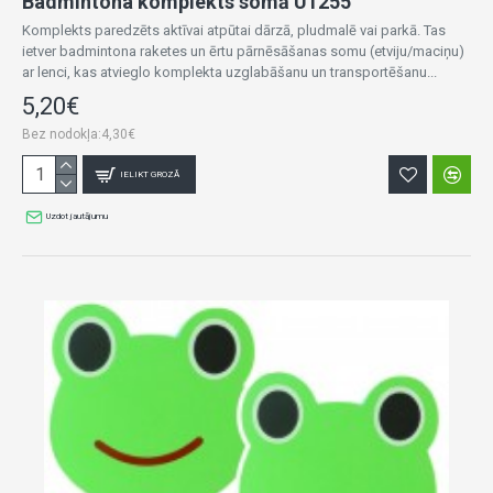
Badmintona komplekts somā U1255
Komplekts paredzēts aktīvai atpūtai dārzā, pludmalē vai parkā. Tas
ietver badmintona raketes un ērtu pārnēsāšanas somu (etviju/maciņu)
ar lenci, kas atvieglo komplekta uzglabāšanu un transportēšanu...
5,20€
Bez nodokļa:4,30€
IELIKT GROZĀ
Uzdot jautājumu