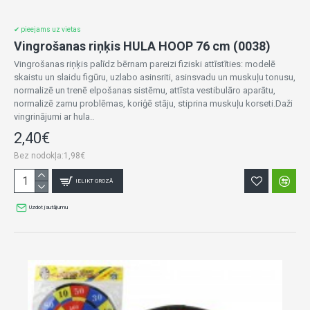
✔ pieejams uz vietas
Vingrošanas riņķis HULA HOOP 76 cm (0038)
Vingrošanas riņķis palīdz bērnam pareizi fiziski attīstīties: modelē
skaistu un slaidu figūru, uzlabo asinsriti, asinsvadu un muskuļu tonusu,
normalizē un trenē elpošanas sistēmu, attīsta vestibulāro aparātu,
normalizē zarnu problēmas, koriģē stāju, stiprina muskuļu korseti.Daži
vingrinājumi ar hula..
2,40€
Bez nodokļa:1,98€
IELIKT GROZĀ
Uzdot jautājumu