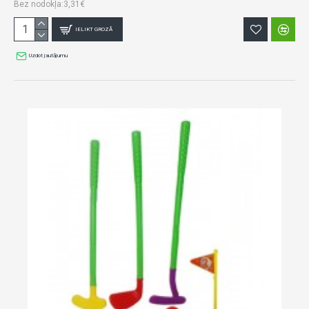
Bez nodokļa:3,31€
IELIKT GROZĀ
Uzdot jautājumu