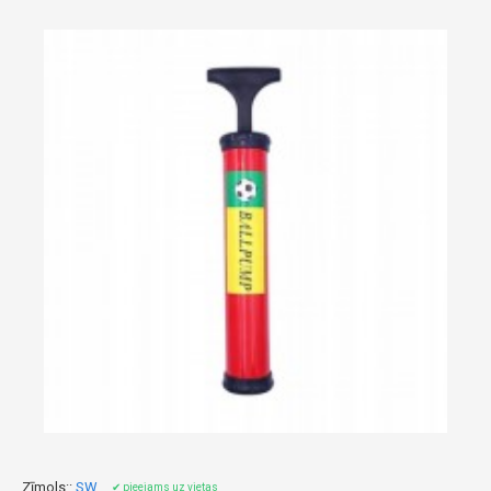
Zīmols::
SW
✔ pieejams uz vietas