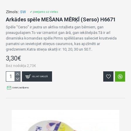
Zīmols::
SW
✔ pieejams uz vietas
Arkādes spēle MEŠANA MĒRĶĪ (Serso) H6671
Spēle "Cerso" ir jautra un aktīva rotaļlieta gan bērniem, gan
pieaugušajiem.To var izmantot gan ārā, gan iekštelpās.Tā ir arī
dinamiska komandas spēle.Pirms spēlēšanas salieciet krustveida
pamatni un ievietojiet stieņus caurumos, kas apzīmēti ar
gredzeniem.Katra stieņa skaitļi ir: 10, 20, 30 un 50.T..
3,30€
Bez nodokļa:2,73€
IELIKT GROZĀ
Uzdot jautājumu