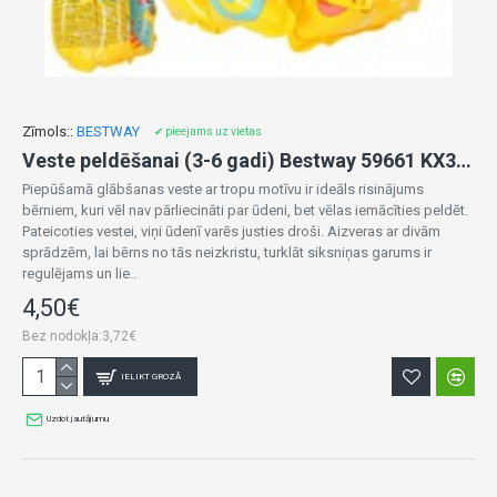
Zīmols::
BESTWAY
✔ pieejams uz vietas
Veste peldēšanai (3-6 gadi) Bestway 59661 KX3996
Piepūšamā glābšanas veste ar tropu motīvu ir ideāls risinājums
bērniem, kuri vēl nav pārliecināti par ūdeni, bet vēlas iemācīties peldēt.
Pateicoties vestei, viņi ūdenī varēs justies droši. Aizveras ar divām
sprādzēm, lai bērns no tās neizkristu, turklāt siksniņas garums ir
regulējams un lie..
4,50€
Bez nodokļa:3,72€
IELIKT GROZĀ
Uzdot jautājumu