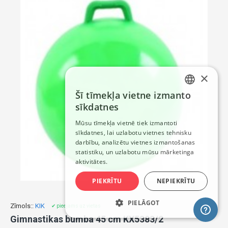
×
Šī tīmekļa vietne izmanto
LATVIAN
sīkdatnes
RUSSIAN
Mūsu tīmekļa vietnē tiek izmantoti
sīkdatnes, lai uzlabotu vietnes tehnisku
ENGLISH
darbību, analizētu vietnes izmantošanas
statistiku, un uzlabotu mūsu mārketinga
aktivitātes.
PIEKRĪTU
NEPIEKRĪTU
PIELĀGOT
Zīmols::
KIK
✔ pieejams uz vietas
Gimnastikas bumba 45 cm KX5383/2