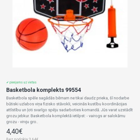
✔ pieejams uz vietas
Basketbola komplekts 99554
Basketbola spēle sagādās bērnam ne tikai daudz prieka, šī nodarbe
būtiski uzlabos viņa fizisko stāvokli, veicinās kustību koordinācijas
attīstību un ļoti svarīgo spēju sadarboties komandā. Jūs varat uzstādīt
grozu jebkur. Basketbola komplektā ietilpst: - vairogs ar salokāmu
grozu - virvju gro..
4,40€
Bez nodokļa:3,64€