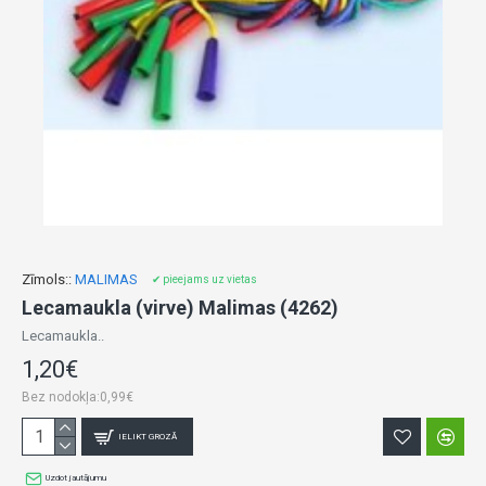
Zīmols::
MALIMAS
✔ pieejams uz vietas
Lecamaukla (virve) Malimas (4262)
Lecamaukla..
1,20€
Bez nodokļa:0,99€
IELIKT GROZĀ
Uzdot jautājumu