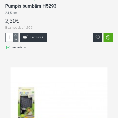
Pumpis bumbām H5293
24,5 cm..
2,30€
Bez nodokļa:1,90€
IELIKT GROZĀ
Uzdot jautājumu