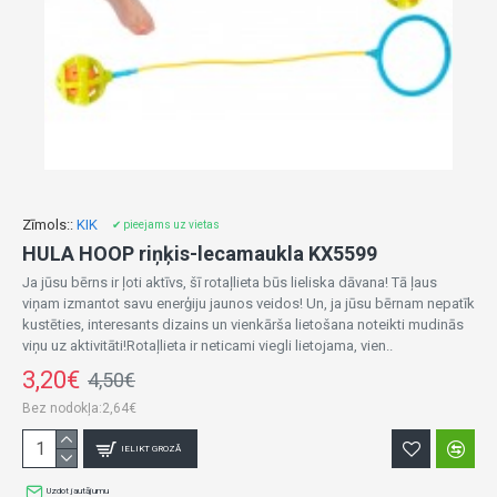
Zīmols::
KIK
✔ pieejams uz vietas
HULA HOOP riņķis-lecamaukla KX5599
Ja jūsu bērns ir ļoti aktīvs, šī rotaļlieta būs lieliska dāvana! Tā ļaus
viņam izmantot savu enerģiju jaunos veidos! Un, ja jūsu bērnam nepatīk
kustēties, interesants dizains un vienkārša lietošana noteikti mudinās
viņu uz aktivitāti!Rotaļlieta ir neticami viegli lietojama, vien..
3,20€
4,50€
Bez nodokļa:2,64€
IELIKT GROZĀ
Uzdot jautājumu