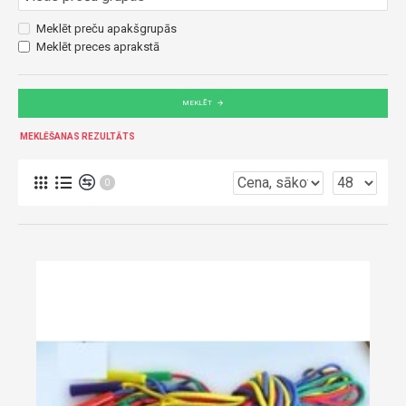
Meklēt preču apakšgrupās
Meklēt preces aprakstā
MEKLĒT
MEKLĒŠANAS REZULTĀTS
0