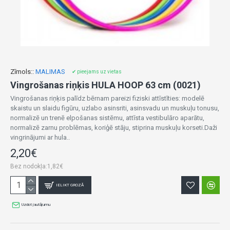
Zīmols::
MALIMAS
✔ pieejams uz vietas
Vingrošanas riņķis HULA HOOP 63 cm (0021)
Vingrošanas riņķis palīdz bērnam pareizi fiziski attīstīties: modelē
skaistu un slaidu figūru, uzlabo asinsriti, asinsvadu un muskuļu tonusu,
normalizē un trenē elpošanas sistēmu, attīsta vestibulāro aparātu,
normalizē zarnu problēmas, koriģē stāju, stiprina muskuļu korseti.Daži
vingrinājumi ar hula..
2,20€
Bez nodokļa:1,82€
IELIKT GROZĀ
Uzdot jautājumu