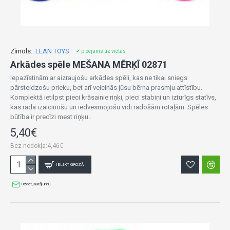
Zīmols::
LEAN TOYS
✔ pieejams uz vietas
Arkādes spēle MEŠANA MĒRĶĪ 02871
Iepazīstinām ar aizraujošu arkādes spēli, kas ne tikai sniegs
pārsteidzošu prieku, bet arī veicinās jūsu bērna prasmju attīstību.
Komplektā ietilpst pieci krāsainie riņķi, pieci stabiņi un izturīgs statīvs,
kas rada izaicinošu un iedvesmojošu vidi radošām rotaļām. Spēles
būtība ir precīzi mest riņķu..
5,40€
Bez nodokļa:4,46€
IELIKT GROZĀ
Uzdot jautājumu