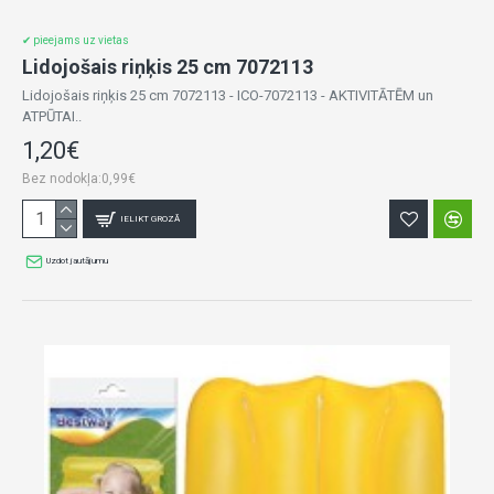
✔ pieejams uz vietas
Lidojošais riņķis 25 cm 7072113
Lidojošais riņķis 25 cm 7072113 - ICO-7072113 - AKTIVITĀTĒM un
ATPŪTAI..
1,20€
Bez nodokļa:0,99€
IELIKT GROZĀ
Uzdot jautājumu