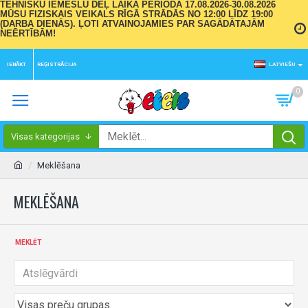
TEHNISKU IEMESLU DĒĻ LAIKA PERIODĀ 17.08.2026-30.08.2026
MŪSU FIZISKAIS VEIKALS RĪGĀ STRĀDĀS NO 12:00 LĪDZ 19:00
(DARBA DIENĀS). ĻOTI ATVAINOJAMIES PAR SAGĀDĀTAJĀM
NEĒRTĪBĀM!
IENĀKT
REĢISTRĀCIJA
LATVIEŠU
0
Visas kategorijas
Meklēšana
MEKLĒŠANA
MEKLĒT