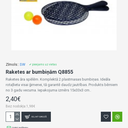
Zīmols::
SW
✔ pieejams uz vietas
Raketes ar bumbiņām Q8855
Raketes āra spēlēm. Komplektā 2 plastmasas bumbiņas. Ideāla
rotaļlieta visai ģimenei, tā garantē daudz jautrības. Produkts bērniem
no 3 gadu vecuma. Iepakojuma izmērs 15x33x3 cm..
2,40€
Bez nodokļa:1,98€
IELIKT GROZĀ
Uzdot jautājumu