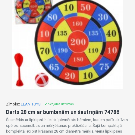
Zīmols::
LEAN TOYS
✔ pieejams uz vietas
Darts 28 cm ar bumbiņām un šautriņām 74786
Šis mērķis ar līpklipsi ir lieliski piemērots bērniem, kuriem patīk aktīvas
spēles, sacensības un mērķēšanas praktizēšana. Šajā kompaktajā
komplektā ietilpst krāsains 28 cm diametra mērķis, viena līpklipses