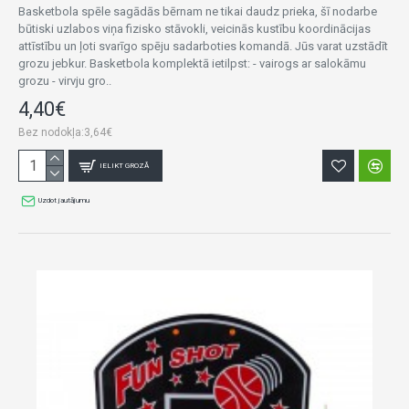
Basketbola spēle sagādās bērnam ne tikai daudz prieka, šī nodarbe
būtiski uzlabos viņa fizisko stāvokli, veicinās kustību koordinācijas
attīstību un ļoti svarīgo spēju sadarboties komandā. Jūs varat uzstādīt
grozu jebkur. Basketbola komplektā ietilpst: - vairogs ar salokāmu
grozu - virvju gro..
4,40€
Bez nodokļa:3,64€
IELIKT GROZĀ
Uzdot jautājumu