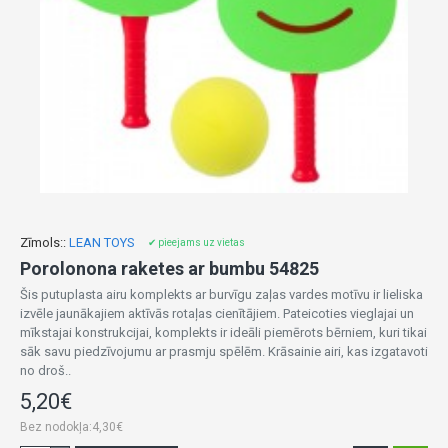
Zīmols::
LEAN TOYS
✔ pieejams uz vietas
Porolonona raketes ar bumbu 54825
Šis putuplasta airu komplekts ar burvīgu zaļas vardes motīvu ir lieliska
izvēle jaunākajiem aktīvās rotaļas cienītājiem. Pateicoties vieglajai un
mīkstajai konstrukcijai, komplekts ir ideāli piemērots bērniem, kuri tikai
sāk savu piedzīvojumu ar prasmju spēlēm. Krāsainie airi, kas izgatavoti
no droš..
5,20€
Bez nodokļa:4,30€