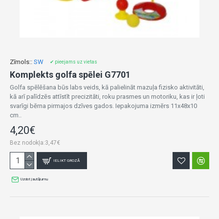
Zīmols::
SW
✔ pieejams uz vietas
Komplekts golfa spēlei G7701
Golfa spēlēšana būs labs veids, kā palielināt mazuļa fizisko aktivitāti,
kā arī palīdzēs attīstīt precizitāti, roku prasmes un motoriku, kas ir ļoti
svarīgi bērna pirmajos dzīves gados. Iepakojuma izmērs 11x48x10
cm..
4,20€
Bez nodokļa:3,47€
IELIKT GROZĀ
Uzdot jautājumu