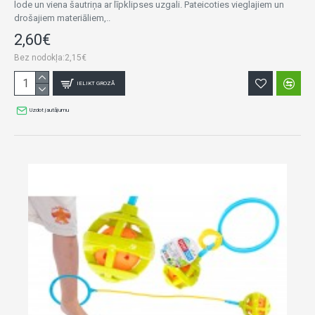
lode un viena šautriņa ar līpklipses uzgali. Pateicoties vieglajiem un
drošajiem materiāliem,..
2,60€
Bez nodokļa:2,15€
IELIKT GROZĀ
Uzdot jautājumu