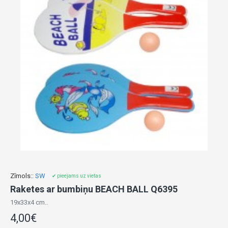
Zīmols::
SW
✔ pieejams uz vietas
Raketes ar bumbiņu BEACH BALL Q6395
19x33x4 cm..
4,00€