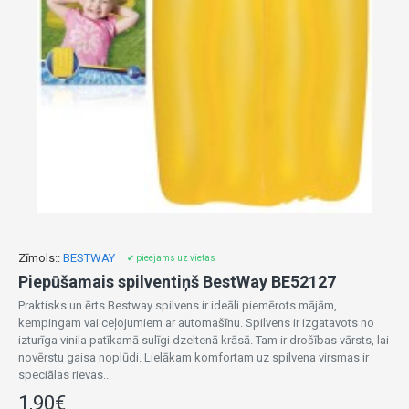
Zīmols::
BESTWAY
✔ pieejams uz vietas
Piepūšamais spilventiņš BestWay BE52127
Praktisks un ērts Bestway spilvens ir ideāli piemērots mājām,
kempingam vai ceļojumiem ar automašīnu. Spilvens ir izgatavots no
izturīga vinila patīkamā sulīgi dzeltenā krāsā. Tam ir drošības vārsts, lai
novērstu gaisa noplūdi. Lielākam komfortam uz spilvena virsmas ir
speciālas rievas..
1,90€