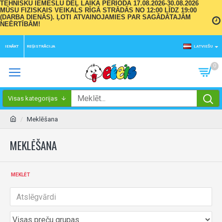
TEHNISKU IEMESLU DĒĻ LAIKA PERIODĀ 17.08.2026-30.08.2026
MŪSU FIZISKAIS VEIKALS RĪGĀ STRĀDĀS NO 12:00 LĪDZ 19:00
(DARBA DIENĀS). ĻOTI ATVAINOJAMIES PAR SAGĀDĀTAJĀM
NEĒRTĪBĀM!
IENĀKT
REĢISTRĀCIJA
LATVIEŠU
0
Visas kategorijas
Meklēšana
MEKLĒŠANA
MEKLĒT