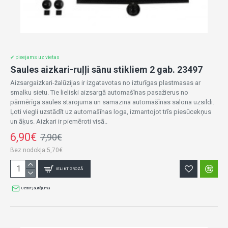
✔ pieejams uz vietas
Saules aizkari-ruļļi sānu stikliem 2 gab. 23497
Aizsargaizkari-žalūzijas ir izgatavotas no izturīgas plastmasas ar
smalku sietu. Tie lieliski aizsargā automašīnas pasažierus no
pārmērīga saules starojuma un samazina automašīnas salona uzsildi.
Ļoti viegli uzstādīt uz automašīnas loga, izmantojot trīs piesūcekņus
un āķus. Aizkari ir piemēroti visā..
6,90€
7,90€
Bez nodokļa:5,70€
IELIKT GROZĀ
Uzdot jautājumu