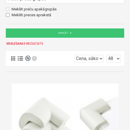
Meklēt preču apakšgrupās
Meklēt preces aprakstā
MEKLĒT
MEKLĒŠANAS REZULTĀTS
0