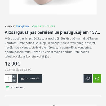
Zīmols::
BabyOno
✔ pieejams uz vietas
Aizsargaustiņas bērniem un pieaugušajiem 1573/01
Mūsu austiņas ir izstrādātas, lai nodrošinātu jūsu bērnam drošību un
komfortu. Pateicoties lieliskajai izolācijai, tās var veiksmīgi novērst
nevēlamas skaņas. Lieliski piemērotas, ja apmeklējat koncertus,
sporta pasākumus, kāzas un veicat mājas darbus. Pateicoties
teleskopiskajai konstrukcijai, jūs ..
12,90€
Bez nodokļa:10,66€
IELIKT GROZĀ
Uzdot jautājumu