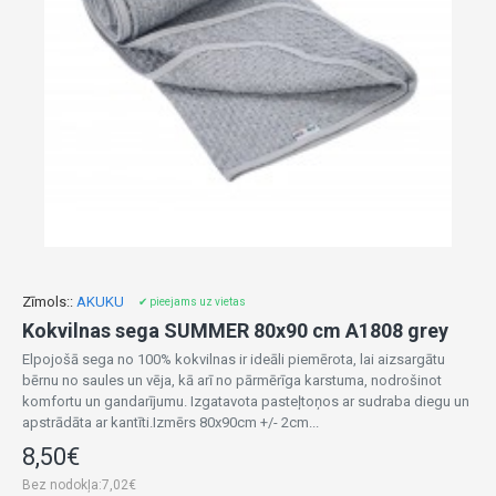
Zīmols::
AKUKU
✔ pieejams uz vietas
Kokvilnas sega SUMMER 80x90 cm A1808 grey
Elpojošā sega no 100% kokvilnas ir ideāli piemērota, lai aizsargātu
bērnu no saules un vēja, kā arī no pārmērīga karstuma, nodrošinot
komfortu un gandarījumu. Izgatavota pasteļtoņos ar sudraba diegu un
apstrādāta ar kantīti.Izmērs 80x90cm +/- 2cm...
8,50€
Bez nodokļa:7,02€