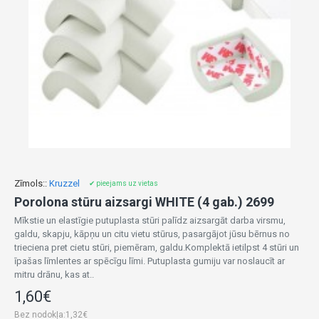
Zīmols::
Kruzzel
✔ pieejams uz vietas
Porolona stūru aizsargi WHITE (4 gab.) 2699
Mīkstie un elastīgie putuplasta stūri palīdz aizsargāt darba virsmu,
galdu, skapju, kāpņu un citu vietu stūrus, pasargājot jūsu bērnus no
trieciena pret cietu stūri, piemēram, galdu.Komplektā ietilpst 4 stūri un
īpašas līmlentes ar spēcīgu līmi. Putuplasta gumiju var noslaucīt ar
mitru drānu, kas at..
1,60€
Bez nodokļa:1,32€