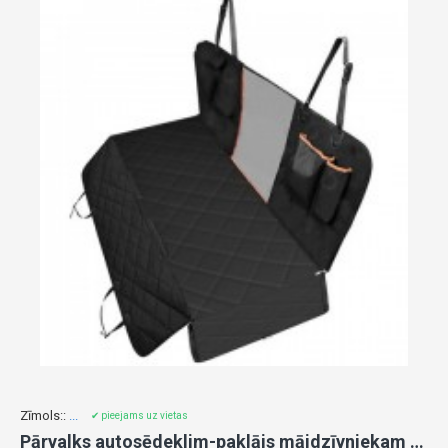
Zīmols::
...
✔ pieejams uz vietas
Pārvalks autosēdeklim-paklājs mājdzīvniekam 5403