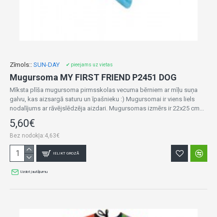
Zīmols::
SUN-DAY
✔ pieejams uz vietas
Mugursoma MY FIRST FRIEND P2451 DOG
Mīksta plīša mugursoma pirmsskolas vecuma bērniem ar mīļu suņa
galvu, kas aizsargā saturu un īpašnieku :) Mugursomai ir viens liels
nodalījums ar rāvējslēdzēja aizdari. Mugursomas izmērs ir 22x25 cm...
5,60€
Bez nodokļa:4,63€
IELIKT GROZĀ
Uzdot jautājumu