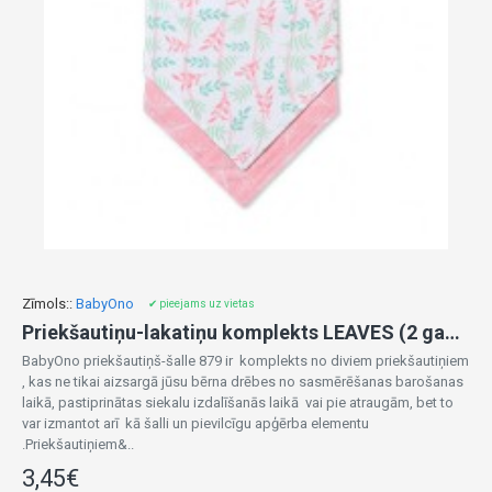
Zīmols::
BabyOno
✔ pieejams uz vietas
Priekšautiņu-lakatiņu komplekts LEAVES (2 gab.) BabyOno 879/10
BabyOno priekšautiņš-šalle 879 ir komplekts no diviem priekšautiņiem
, kas ne tikai aizsargā jūsu bērna drēbes no sasmērēšanas barošanas
laikā, pastiprinātas siekalu izdalīšanās laikā vai pie atraugām, bet to
var izmantot arī kā šalli un pievilcīgu apģērba elementu
.Priekšautiņiem&..
3,45€