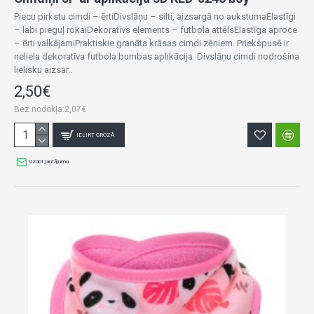
Piecu pirkstu cimdi – ērtiDivslāņu – silti, aizsargā no aukstumaElastīgi
– labi pieguļ rokaiDekoratīvs elements – futbola attēlsElastīga aproce
– ērti valkājamiPraktiskie granāta krāsas cimdi zēniem. Priekšpusē ir
neliela dekoratīva futbola bumbas aplikācija. Divslāņu cimdi nodrošina
lielisku aizsar..
2,50€
Bez nodokļa:2,07€
IELIKT GROZĀ
Uzdot jautājumu