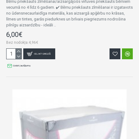
Bērnu priekšauts zīmēšanai/aizsargājošs virtuves priekšauts bērniem
vecumā no 4 līdz 6 gadiem. ✔️ Bērnu priekšauts zīmēšanai ir izgatavots
no ūdensnecaurlaidīga materiāla, kas aizsargā apģērbu no krāsas,
līmes un tintes, garās piedurknes un brīvais piegriezums nodrošina
pilnīgu aizsardzību - ideāli ..
6,00€
Bez nodokļa:4,96€
IELIKT GROZĀ
Uzdot jautājumu