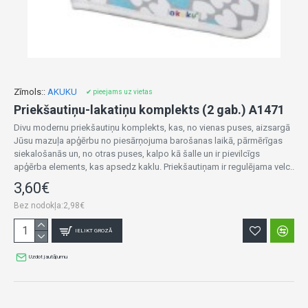
Zīmols::
AKUKU
✔ pieejams uz vietas
Priekšautiņu-lakatiņu komplekts (2 gab.) A1471
Divu modernu priekšautiņu komplekts, kas, no vienas puses, aizsargā
Jūsu mazuļa apģērbu no piesārņojuma barošanas laikā, pārmērīgas
siekalošanās un, no otras puses, kalpo kā šalle un ir pievilcīgs
apģērba elements, kas apsedz kaklu. Priekšautiņam ir regulējama velc..
3,60€
Bez nodokļa:2,98€
IELIKT GROZĀ
Uzdot jautājumu