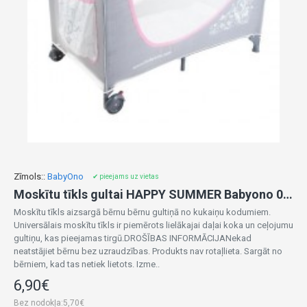
Zīmols::
BabyOno
✔ pieejams uz vietas
Moskītu tīkls gultai HAPPY SUMMER Babyono 084
Moskītu tīkls aizsargā bērnu bērnu gultiņā no kukaiņu kodumiem.
Universālais moskītu tīkls ir piemērots lielākajai daļai koka un ceļojumu
gultiņu, kas pieejamas tirgū.DROŠĪBAS INFORMĀCIJANekad
neatstājiet bērnu bez uzraudzības. Produkts nav rotaļlieta. Sargāt no
bērniem, kad tas netiek lietots. Izme..
6,90€
Bez nodokļa:5,70€