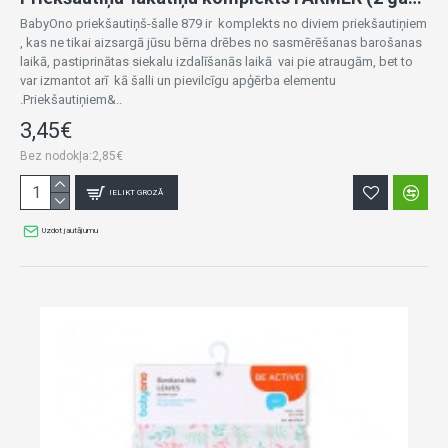
BabyOno priekšautiņš-šalle 879 ir komplekts no diviem priekšautiņiem
, kas ne tikai aizsargā jūsu bērna drēbes no sasmērēšanas barošanas
laikā, pastiprinātas siekalu izdalīšanās laikā vai pie atraugām, bet to
var izmantot arī kā šalli un pievilcīgu apģērba elementu
.Priekšautiņiem&..
3,45€
Bez nodokļa:2,85€
IELIKT GROZĀ
Uzdot jautājumu