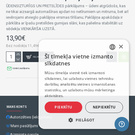
ŪDENSIZTURĪGS UN PRETSLĪDES pārklājums – ūdeni atgrūdošs, kas
ne tikai aizsargā automašīnas apdari no netīrumiem un mitruma, bet arī
ievērojami atvieglo paklājiņa virsmas tīrīšanu; Paklājiņa apakšdaļa ir
pārklāta ar īpašu pretslīdes gumijas slāni, kas palielina stabilitāti uz
sēdekļa.VIENKĀRŠA UZSTĀ..
13,90€
×
Bez nodokļa:11,49€
Šī tīmekļa vietne izmanto
IELIKT GROZĀ
LATVIAN
sīkdatnes
RUSSIAN
Uzdot jautājumu
Mūsu tīmekļa vietnē tiek izmantoti
sīkdatnes, lai uzlabotu vietnes tehnisku
ENGLISH
darbību, analizētu vietnes izmantošanas
...saraksta beigas.
statistiku, un uzlabotu mūsu mārketinga
aktivitātes.
PIEKRĪTU
NEPIEKRĪTU
MANS KONTS
Autorizēties (ielogoties)
PIELĀGOT
Mani pasūtījumi
Aizmirsta parole