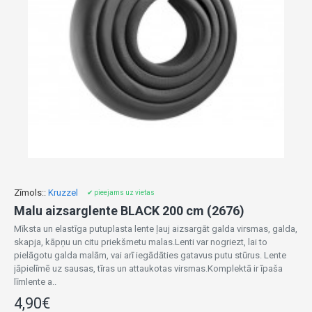
Zīmols::
Kruzzel
✔ pieejams uz vietas
Malu aizsarglente BLACK 200 cm (2676)
Mīksta un elastīga putuplasta lente ļauj aizsargāt galda virsmas, galda,
skapja, kāpņu un citu priekšmetu malas.Lenti var nogriezt, lai to
pielāgotu galda malām, vai arī iegādāties gatavus putu stūrus. Lente
jāpielīmē uz sausas, tīras un attaukotas virsmas.Komplektā ir īpaša
līmlente a..
4,90€