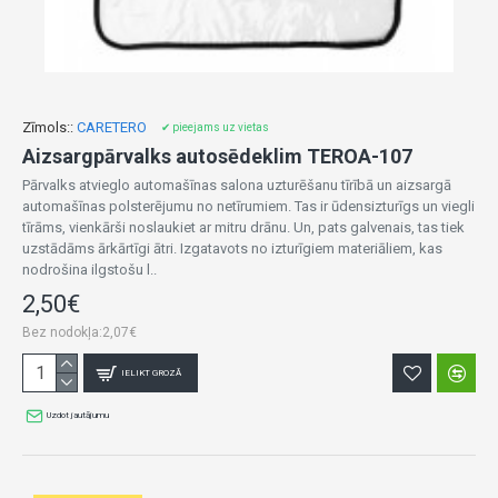
Zīmols::
CARETERO
✔ pieejams uz vietas
Aizsargpārvalks autosēdeklim TEROA-107
Pārvalks atvieglo automašīnas salona uzturēšanu tīrībā un aizsargā
automašīnas polsterējumu no netīrumiem. Tas ir ūdensizturīgs un viegli
tīrāms, vienkārši noslaukiet ar mitru drānu. Un, pats galvenais, tas tiek
uzstādāms ārkārtīgi ātri. Izgatavots no izturīgiem materiāliem, kas
nodrošina ilgstošu l..
2,50€
Bez nodokļa:2,07€
IELIKT GROZĀ
Uzdot jautājumu