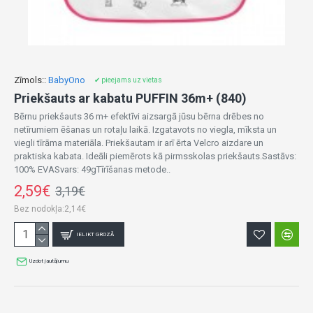
Zīmols::
BabyOno
✔ pieejams uz vietas
Priekšauts ar kabatu PUFFIN 36m+ (840)
Bērnu priekšauts 36 m+ efektīvi aizsargā jūsu bērna drēbes no
netīrumiem ēšanas un rotaļu laikā. Izgatavots no viegla, mīksta un
viegli tīrāma materiāla. Priekšautam ir arī ērta Velcro aizdare un
praktiska kabata. Ideāli piemērots kā pirmsskolas priekšauts.Sastāvs:
100% EVASvars: 49gTīrīšanas metode..
2,59€
3,19€
Bez nodokļa:2,14€
IELIKT GROZĀ
Uzdot jautājumu