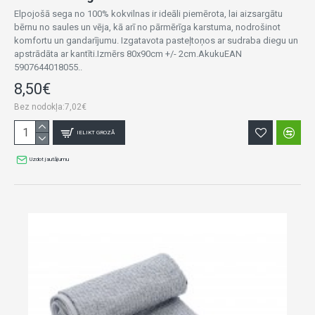
Elpojošā sega no 100% kokvilnas ir ideāli piemērota, lai aizsargātu
bērnu no saules un vēja, kā arī no pārmērīga karstuma, nodrošinot
komfortu un gandarījumu. Izgatavota pasteļtoņos ar sudraba diegu un
apstrādāta ar kantīti.Izmērs 80x90cm +/- 2cm.AkukuEAN
5907644018055..
8,50€
Bez nodokļa:7,02€
IELIKT GROZĀ
Uzdot jautājumu