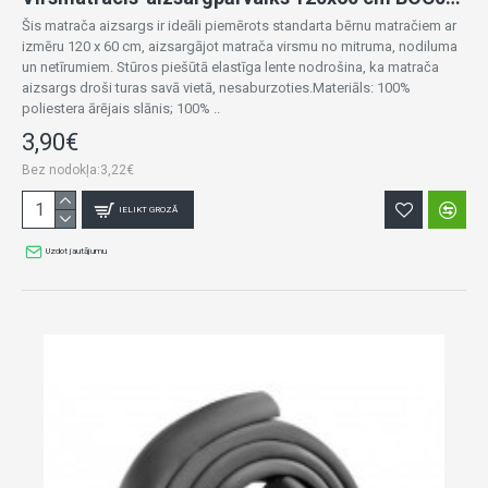
Šis matrača aizsargs ir ideāli piemērots standarta bērnu matračiem ar
izmēru 120 x 60 cm, aizsargājot matrača virsmu no mitruma, nodiluma
un netīrumiem. Stūros piešūtā elastīga lente nodrošina, ka matrača
aizsargs droši turas savā vietā, nesaburzoties.Materiāls: 100%
poliestera ārējais slānis; 100% ..
3,90€
Bez nodokļa:3,22€
IELIKT GROZĀ
Uzdot jautājumu