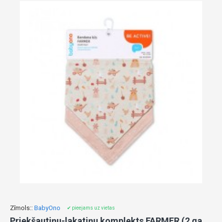
Zīmols::
BabyOno
✔ pieejams uz vietas
Priekšautiņu-lakatiņu komplekts FARMER (2 gab.) BabyOno 879/09