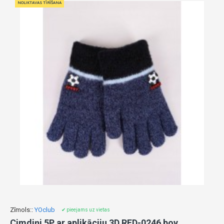
NOLIKTAVAS TĪRĪŠANA
Zīmols::
YOclub
✔ pieejams uz vietas
Cimdiņi 5P ar aplikāciju 3D RED-0246 boy