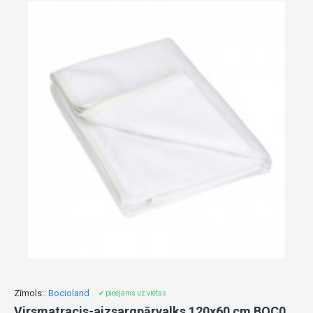
Zīmols::
Bocioland
✔ pieejams uz vietas
Virsmatracis-aizsargpārvalks 120x60 cm BOC0044