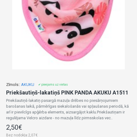
Zīmols::
AKUKU
✔ pieejams uz vietas
Priekšautiņš-lakatiņš PINK PANDA AKUKU A1511
Priekšautiņš-lakatiņ pasargā mazuļa drēbes no piesārņojumiem
barošanas laikā, pārmērīgas siekalošanās vai spļaušanas periodā, kā
arī ir pievilcīgs apģērba elements, aizsargājot kaklu.Priekšautiņam ir
regulējama Velcro aizdare - no mazuļa līdz pirmsskolas vec..
2,50€
Bez nodokļa:2,07€