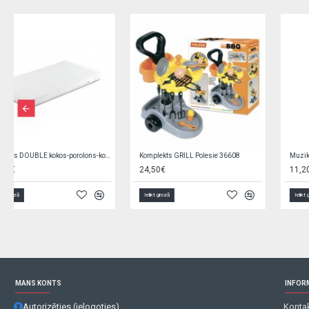
Zīdaiņu zābaciņi 3-9 mēn. OBO-0178
Jauka pildspalva LAPKA GG73-izpārdošana
6,00€
0,65€
1,30€
Ielikt grozā
Ielikt grozā
MANS KONTS
INFOR
Autorizēties (ielogoties)
Kontak