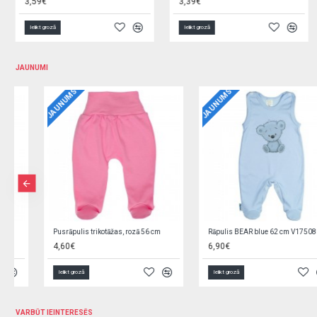
3,19€
4,69€
Ielikt grozā
Ielikt grozā
JAUNUMI
JAUNUMS
JAUNUMS
Jaciņa trikotāžas, rozā 62 cm O0YEYROX
Jaciņa trikotāžas, gaiši zila 62 cm F9W2GGPL
5,90€
5,90€
Ielikt grozā
Ielikt grozā
VARBŪT IEINTERESĒS