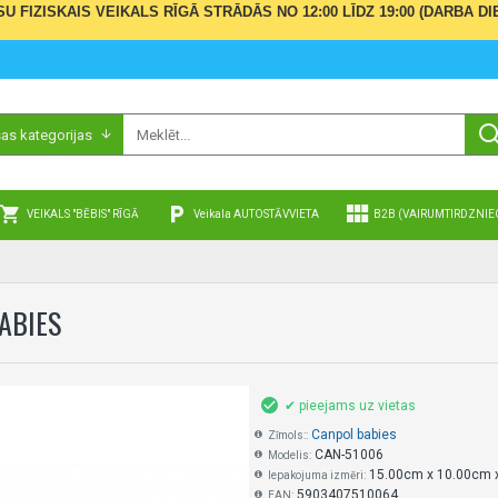
ŪSU FIZISKAIS VEIKALS RĪGĀ STRĀDĀS NO 12:00 LĪDZ 19:00 (DARBA
sas kategorijas
VEIKALS "BĒBIS" RĪGĀ
Veikala AUTOSTĀVVIETA
B2B (VAIRUMTIRDZNIE
ABIES
✔ pieejams uz vietas
Canpol babies
Zīmols::
CAN-51006
Modelis:
15.00cm x 10.00cm 
Iepakojuma izmēri:
5903407510064
EAN: