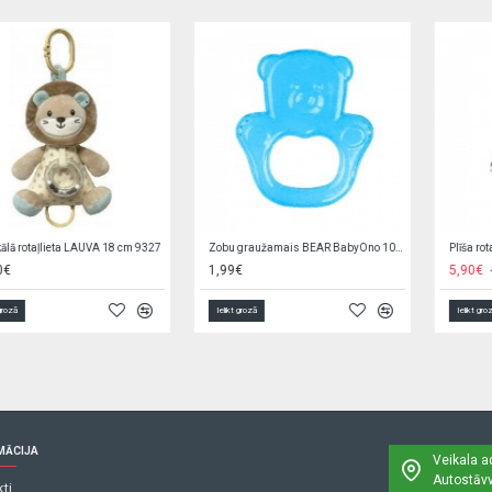
Rompers SUMMER 20001 blue
Zeķubikses baltas RAB-0002 (80-122 cm)
2,90€
6,20€
3,90€
Ielikt grozā
Ielikt grozā
MĀCIJA
Veikala a
Autostāvv
ti