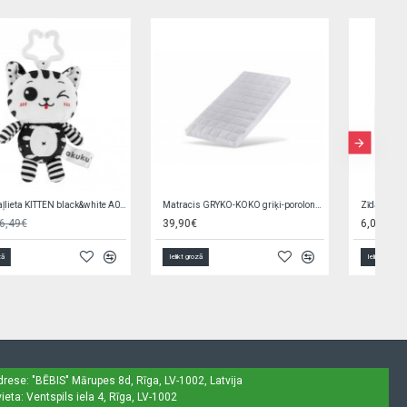
G/v komplekts SWEET SAFARI K-2P135 (sega,spilvens)
Sport Cup with Foldable Spout 400 ml CARS 56/618
23,90€
5,50€
Ielikt grozā
Ielikt grozā
drese: "BĒBIS"
Mārupes 8d, Rīga, LV-1002, Latvija
ieta: Ventspils iela 4, Rīga, LV-1002