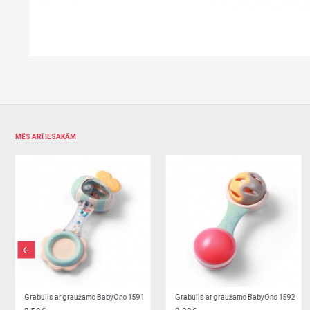
MĒS ARĪ IESAKĀM
Grabulis ar graužamo BabyOno 1593
Grabulis ar lodītēm 02/457 blue