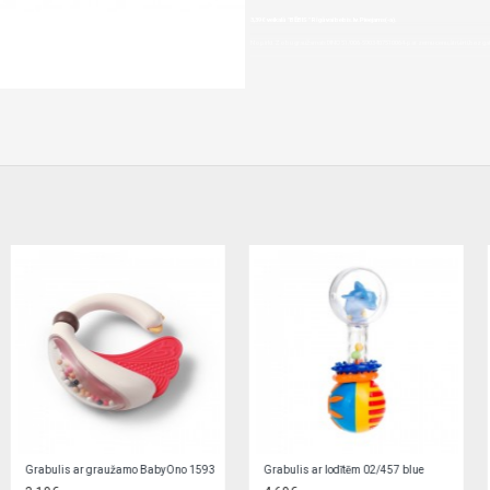
3,39€ veikalā "BĒBIS" Rīgā vai bebis.lv.Pieejams(-a).
Nopirkt Zobu graužamais DINO 51/006-5903407510064-par zemu cenu,ātri,ērti,bez gai
Grabulis ar lodītēm 02/457 red
Grabulis ar zobgrauzni LĀCIS 56/139 blue