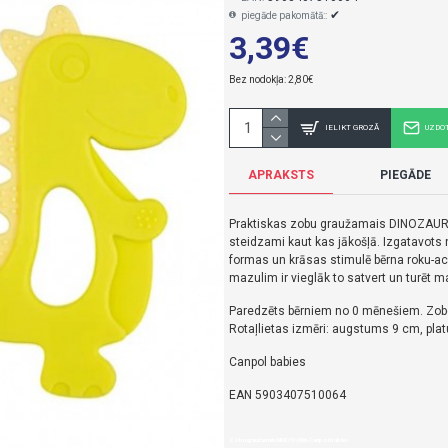
✔
piegāde pakomātā::
3,39€
Bez nodokļa: 2,80€
IELIKT GROZĀ
UZDO
APRAKSTS
PIEGĀDE
Praktiskas zobu graužamais DINOZAURS 
steidzami kaut kas jākošļā. Izgatavot
formas un krāsas stimulē bērna roku-acu
mazulim ir vieglāk to satvert un turēt 
Paredzēts bērniem no 0 mēnešiem. Zob
Rotaļlietas izmēri: augstums 9 cm, pl
Canpol babies
EAN 5903407510064
Zobu graužamais DINO 51/006-Canpol babies