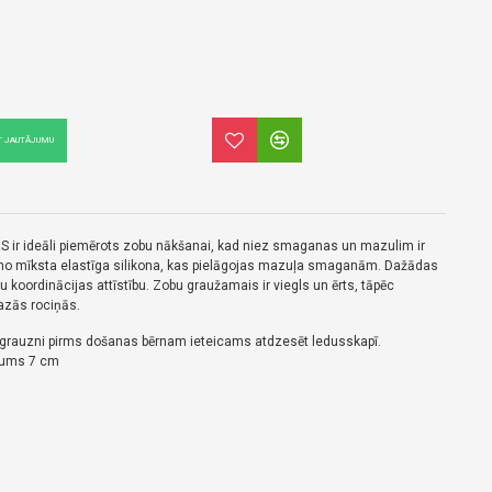
T JAUTĀJUMU
ir ideāli piemērots zobu nākšanai, kad niez smaganas un mazulim ir
s no mīksta elastīga silikona, kas pielāgojas mazuļa smaganām. Dažādas
 koordinācijas attīstību. Zobu graužamais ir viegls un ērts, tāpēc
mazās rociņās.
grauzni pirms došanas bērnam ieteicams atdzesēt ledusskapī.
atums 7 cm