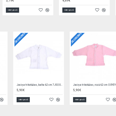
4,69€
3,89€
Ielikt grozā
Ielikt grozā
JAUNUMS
JAUNUMS
Jaciņa trikotāžas, rozā 56 cm EZ0QV4W2
Zīdaiņu cimdiņi-dūraiņi STARS
5,90€
1,90€
Ielikt grozā
Ielikt grozā