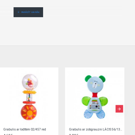
dīšanas.Cenas no vairumtirgotāja.
Grabulis ar zobgrauzni LĀCIS 56/139 green
Grabulis ar zobgrauzni LĀCIS 56/139 pink