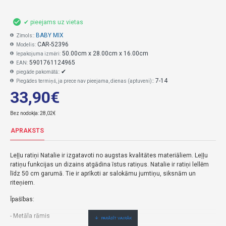
✔ pieejams uz vietas
BABY MIX
Zīmols::
CAR-52396
Modelis:
50.00cm x 28.00cm x 16.00cm
Iepakojuma izmēri:
5901761124965
EAN:
✔
piegāde pakomātā::
7-14
Piegādes termiņš, ja prece nav pieejama, dienas (aptuveni)::
33,90€
Bez nodokļa: 28,02€
APRAKSTS
Leļļu ratiņi Natalie ir izgatavoti no augstas kvalitātes materiāliem. Leļļu
ratiņu funkcijas un dizains atgādina īstus ratiņus. Natalie ir ratiņi lellēm
līdz 50 cm garumā. Tie ir aprīkoti ar salokāmu jumtiņu, siksnām un
riteņiem.
Īpašības:
- Metāla rāmis