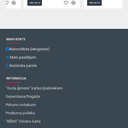
Ielikt grozā
Ielikt grozā
MANS KONTS
Autorizēties (ielogoties)
Mani pasūtījumi
Aizmirsta parole
INFORMĀCIJA
"Goda ģimene" kartes īpašniekiem
Saņemšana/Piegāde
Pirkumu noteikumi
Privātuma politika
"BĒBIS" Dāvanu karte