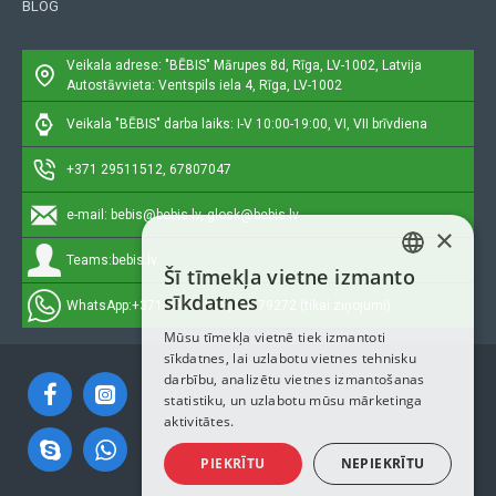
BLOG
Veikala adrese: "BĒBIS"
Mārupes 8d, Rīga, LV-1002, Latvija
Autostāvvieta: Ventspils iela 4, Rīga, LV-1002
Veikala "BĒBIS" darba laiks: I-V 10:00-19:00, VI, VII brīvdiena
+371 29511512, 67807047
e-mail:
bebis@bebis.lv, glosk@bebis.lv
×
Teams:
bebis.lv
Šī tīmekļa vietne izmanto
LATVIAN
sīkdatnes
WhatsApp:
+371 29511512, 20579272 (tikai ziņojumi)
RUSSIAN
Mūsu tīmekļa vietnē tiek izmantoti
sīkdatnes, lai uzlabotu vietnes tehnisku
ENGLISH
darbību, analizētu vietnes izmantošanas
statistiku, un uzlabotu mūsu mārketinga
aktivitātes.
PIEKRĪTU
NEPIEKRĪTU