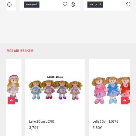
Ielikt grozā
Ielikt grozā
MĒS ARĪ IESAKĀM
Lelle 20 cm L0305
Lelle 30 cm L0376
3,70€
5,80€