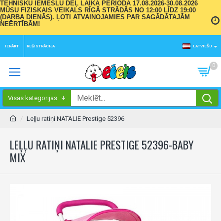
TEHNISKU IEMESLU DĒĻ LAIKA PERIODĀ 17.08.2026-30.08.2026
MŪSU FIZISKAIS VEIKALS RĪGĀ STRĀDĀS NO 12:00 LĪDZ 19:00
(DARBA DIENĀS). ĻOTI ATVAINOJAMIES PAR SAGĀDĀTAJĀM
NEĒRTĪBĀM!
IENĀKT
REĢISTRĀCIJA
LATVIEŠU
0
Visas kategorijas
Leļļu ratiņi NATALIE Prestige 52396
LEĻĻU RATIŅI NATALIE PRESTIGE 52396-BABY
MIX