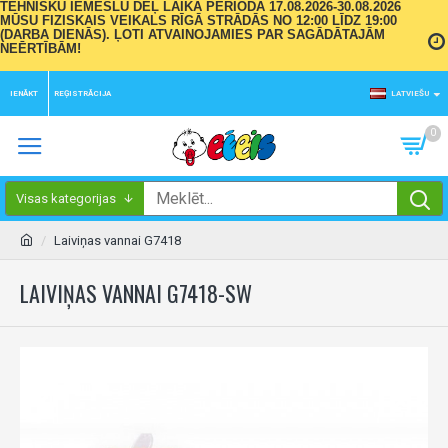
TEHNISKU IEMESLU DĒĻ LAIKA PERIODĀ 17.08.2026-30.08.2026
MŪSU FIZISKAIS VEIKALS RĪGĀ STRĀDĀS NO 12:00 LĪDZ 19:00
(DARBA DIENĀS). ĻOTI ATVAINOJAMIES PAR SAGĀDĀTAJĀM
NEĒRTĪBĀM!
IENĀKT
REĢISTRĀCIJA
LATVIEŠU
0
Visas kategorijas
Laiviņas vannai G7418
LAIVIŅAS VANNAI G7418-SW