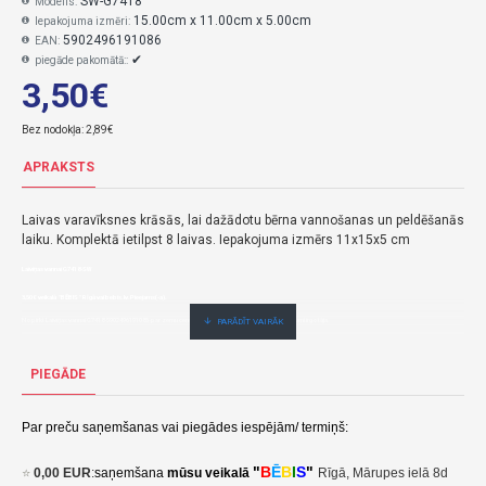
SW-G7418
Modelis:
15.00cm x 11.00cm x 5.00cm
Iepakojuma izmēri:
5902496191086
EAN:
✔
piegāde pakomātā::
3,50€
Bez nodokļa: 2,89€
APRAKSTS
Laivas varavīksnes krāsās, lai dažādotu bērna vannošanas un peldēšanās
laiku.
Komplektā ietilpst 8 laivas.
Iepakojuma izmērs 11x15x5 cm
Laiviņas vannai G7418-SW
3,50€ veikalā "BĒBIS" Rīgā vai bebis.lv.Pieejams(-a).
Nopirkt Laiviņas vannai G7418-5902496191086-par zemu cenu,ātri,ērti,bez gaidīšanas.Cenas no vairumtirgotāja.
PIEGĀDE
Par preču saņemšanas vai piegādes iespējām/ termiņš:
"
B
Ē
B
I
S
"
⭐
0,00 EUR
:
saņemšana
mūsu veikalā
Rīgā, Mārupes ielā 8d