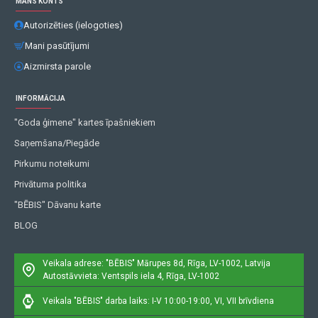
MANS KONTS
Autorizēties (ielogoties)
Mani pasūtījumi
Aizmirsta parole
INFORMĀCIJA
"Goda ģimene" kartes īpašniekiem
Saņemšana/Piegāde
Pirkumu noteikumi
Privātuma politika
"BĒBIS" Dāvanu karte
BLOG
Veikala adrese: "BĒBIS"
Mārupes 8d, Rīga, LV-1002, Latvija
Autostāvvieta: Ventspils iela 4, Rīga, LV-1002
Veikala "BĒBIS" darba laiks: I-V 10:00-19:00, VI, VII brīvdiena