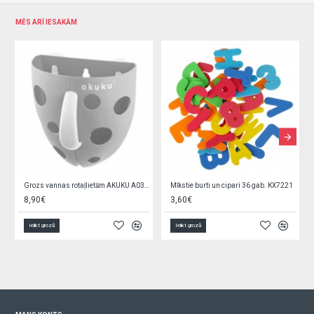
MĒS ARĪ IESAKĀM
Grozs vannas rotaļlietām AKUKU A0346 grey
Mīkstie burti un cipari 36 gab. KX7221
8,90€
3,60€
Ielikt grozā
Ielikt grozā