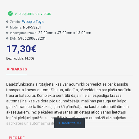
✔ pieejams uz vietas
Woopie Toys
Zīmols::
NBK-53231
Modelis:
22.00cm x 47.00cm x 13.00cm
Iepakojuma izmēri:
5906280653231
EAN:
17,30€
Bez nodokļa: 14,30€
APRAKSTS
Daudzfunkcionāla rotaļlieta, kas var acumirklī pārveidoties par klasisku
transporta kravas automašīnu un, atlocīta, pārveidoties par plašu sacīkšu
trasi ar katapultu. Komplekta centrālā daļa ir liela, iespaidīga kravas
automašīna, kas veidota pēc ugunsdzēsēju mašīnas parauga un kalpo
gan kā transporta līdzeklis, gan kā pārnēsājama kaste automašīnām un
aksesuāriem. Pēc piekabes atvēršanas un detaļu atlocīšanas lietotājs
iegūst piekļuvi garāžai un sacīkšu trasei, kur var organizēt aizraujošas
sacīkstes un automašīnu dueļus.
✅ Raksturojums:
PIEGĀDE