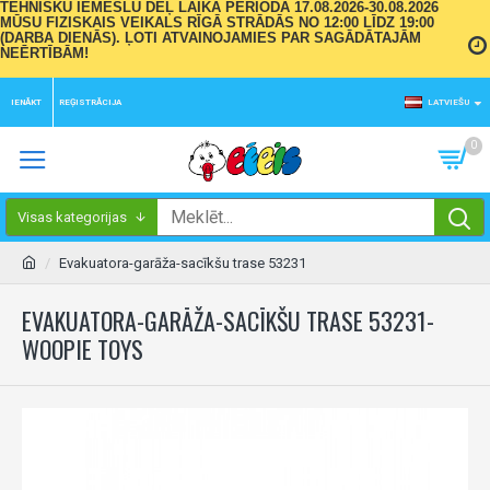
TEHNISKU IEMESLU DĒĻ LAIKA PERIODĀ 17.08.2026-30.08.2026
MŪSU FIZISKAIS VEIKALS RĪGĀ STRĀDĀS NO 12:00 LĪDZ 19:00
(DARBA DIENĀS). ĻOTI ATVAINOJAMIES PAR SAGĀDĀTAJĀM
NEĒRTĪBĀM!
IENĀKT
REĢISTRĀCIJA
LATVIEŠU
0
Visas kategorijas
Evakuatora-garāža-sacīkšu trase 53231
EVAKUATORA-GARĀŽA-SACĪKŠU TRASE 53231-
WOOPIE TOYS