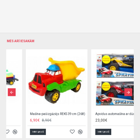
MĒS ARĪ IESAKĀM
Mašīna-pašizgāzējs REKS 39 cm (268)
Apvidus automašīna ar dūma efektu, RC pulti un uzlādes ierīci Q12609
6,90€
8,90€
23,00€
Ielikt grozā
Ielikt grozā