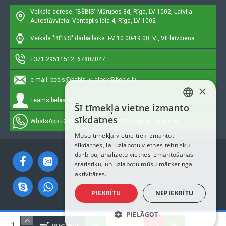
Veikala adrese: "BĒBIS"
Mārupes 8d, Rīga, LV-1002, Latvija
Autostāvvieta: Ventspils iela 4, Rīga, LV-1002
Veikala "BĒBIS" darba laiks: I-V 10:00-19:00, VI, VII brīvdiena
+371 29511512, 67807047
e-mail:
bebis@bebis.lv, glosk@bebis.lv
×
Teams:
bebis.lv
Šī tīmekļa vietne izmanto
LATVIAN
sīkdatnes
WhatsApp:
+371 29511512, 20579272 (tikai ziņojumi)
RUSSIAN
Mūsu tīmekļa vietnē tiek izmantoti
sīkdatnes, lai uzlabotu vietnes tehnisku
ENGLISH
darbību, analizētu vietnes izmantošanas
statistiku, un uzlabotu mūsu mārketinga
aktivitātes.
PIEKRĪTU
NEPIEKRĪTU
PIELĀGOT
Autortiesības © 2023, Bebis.lv, Visas tiesības aizsargātas
IELIKT GROZĀ