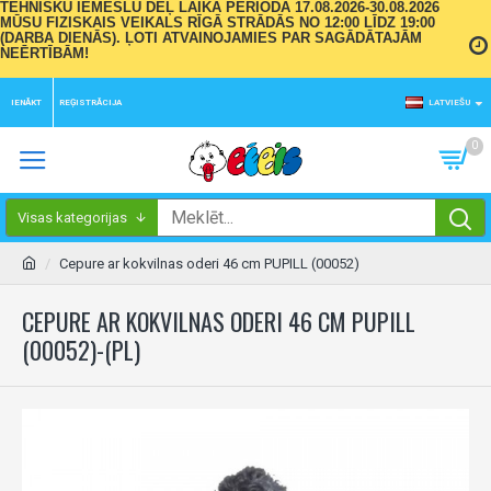
TEHNISKU IEMESLU DĒĻ LAIKA PERIODĀ 17.08.2026-30.08.2026
MŪSU FIZISKAIS VEIKALS RĪGĀ STRĀDĀS NO 12:00 LĪDZ 19:00
(DARBA DIENĀS). ĻOTI ATVAINOJAMIES PAR SAGĀDĀTAJĀM
NEĒRTĪBĀM!
IENĀKT
REĢISTRĀCIJA
LATVIEŠU
0
Visas kategorijas
Cepure ar kokvilnas oderi 46 cm PUPILL (00052)
CEPURE AR KOKVILNAS ODERI 46 CM PUPILL
(00052)-(PL)