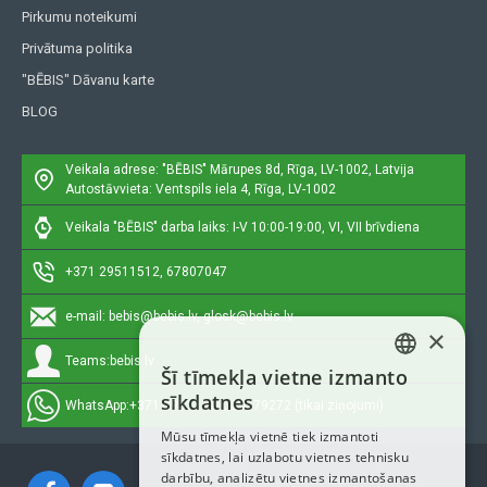
Pirkumu noteikumi
Privātuma politika
"BĒBIS" Dāvanu karte
BLOG
Veikala adrese: "BĒBIS"
Mārupes 8d, Rīga, LV-1002, Latvija
Autostāvvieta: Ventspils iela 4, Rīga, LV-1002
Veikala "BĒBIS" darba laiks: I-V 10:00-19:00, VI, VII brīvdiena
+371 29511512, 67807047
e-mail:
bebis@bebis.lv, glosk@bebis.lv
×
Teams:
bebis.lv
Šī tīmekļa vietne izmanto
LATVIAN
sīkdatnes
WhatsApp:
+371 29511512, 20579272 (tikai ziņojumi)
RUSSIAN
Mūsu tīmekļa vietnē tiek izmantoti
sīkdatnes, lai uzlabotu vietnes tehnisku
ENGLISH
darbību, analizētu vietnes izmantošanas