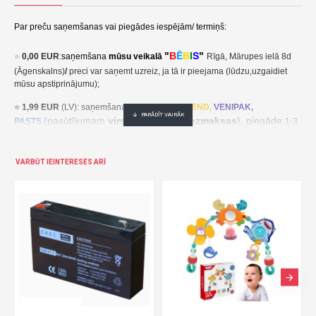
Par preču saņemšanas vai piegādes iespējām/ termiņš:
"
B
Ē
B
I
S
"
⭐
0,00 EUR
:
saņemšana
mūsu veikalā
Rīgā, Mārupes ielā 8d
(Āgenskalns)
/
preci var saņemt uzreiz, ja tā ir pieejama (lūdzu,uzgaidiet
mūsu apstiprinājumu);
⭐
1,99 EUR
(LV): saņemšana pakomātā
UNI
SEND,
VENIPAK,
(pasūtījumam
virs 30,00 EUR- bezmaksas
), piegāde
PASTS
1-3
darba dienu laikā;
⭐
2,49 EUR
(LT, EE): saņemšana pakomātā
UNI
SEND,
Udrop
,
VARBŪT IEINTERESĒS ARĪ
, piegāde
LPExpress
2-5 darba dienu laikā;
EE:
2,49 EUR kättesaamine pakiautomaadis UNISEND, Udrop,
kohaletoimetamine 2-5 tööpäeva jooksul;
LT: 2,49 EUR gavimas siuntų automate UNISEND, Udrop, LPExpress,
pristatymas per 2–5 darbo dienas;
(pasūtījumam
virs
⭐ 3
,50 EUR
(LV): saņemšana
DPD
Paku Skapis
30,00 EUR- bezmaksas
), piegāde
1-3 darba dienu laikā;
⭐
??? EUR: KURJERS
- cena ir atkarīga no preču svara un izmēriem. Pēc