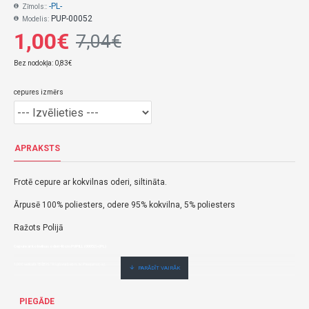
-PL-
Zīmols::
PUP-00052
Modelis:
1,00€
7,04€
Bez nodokļa: 0,83€
cepures izmērs
APRAKSTS
Frotē cepure ar kokvilnas oderi, siltināta.
Ārpusē 100% poliesters, odere 95% kokvilna, 5% poliesters
Ražots Polijā
Cepure ar kokvilnas oderi 46 cm PUPILL (00052)-(PL)
1,00€ veikalā "BĒBIS" Rīgā vai bebis.lv.Pieejams(-a).
Nopirkt Cepure ar kokvilnas oderi 46 cm PUPILL (00052)--par zemu cenu,ātri,ērti,bez gaidīšanas.Cenas no vairumtirgotāja.
PIEGĀDE