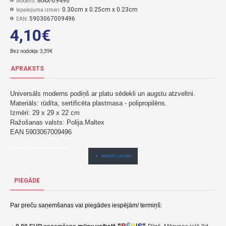
MAX-09496
Modelis:
0.30cm x 0.25cm x 0.23cm
Iepakojuma izmēri:
5903067009496
EAN:
4,10€
Bez nodokļa: 3,39€
APRAKSTS
Universāls moderns podiņš ar platu sēdekli un augstu atzveltni.
Materiāls: rūdīta, sertificēta plastmasa - polipropilēns.
Izmēri: 29 x 29 x 22 cm
Ražošanas valsts: Polija.Maltex
EAN 5903067009496
Bērnu podiņš ZEBRA grey 09496-Maltex BABY
4,10€ veikalā "BĒBIS" Rīgā vai bebis.lv.Pieejams(-a).
Nopirkt Bērnu podiņš ZEBRA grey 09496--par zemu cenu,ātri,ērti,bez gaidīšanas.Cenas no vairumtirgotāja.
PIEGĀDE
Par preču saņemšanas vai piegādes iespējām/ termiņš: