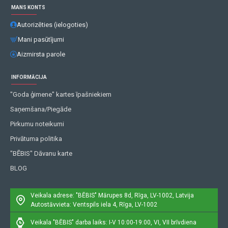
MANS KONTS
Autorizēties (ielogoties)
Mani pasūtījumi
Aizmirsta parole
INFORMĀCIJA
"Goda ģimene" kartes īpašniekiem
Saņemšana/Piegāde
Pirkumu noteikumi
Privātuma politika
"BĒBIS" Dāvanu karte
BLOG
Veikala adrese: "BĒBIS"
Mārupes 8d, Rīga, LV-1002, Latvija
Autostāvvieta: Ventspils iela 4, Rīga, LV-1002
Veikala "BĒBIS" darba laiks: I-V 10:00-19:00, VI, VII brīvdiena