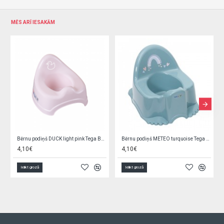
MĒS ARĪ IESAKĀM
Bērnu podiņš DUCK light pink Tega Baby DK-091-130
Bērnu podiņš METEO turquoise Tega Baby ME-010-165
4,10€
4,10€
Ielikt grozā
Ielikt grozā