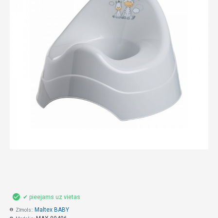
✔ pieejams uz vietas
Maltex BABY
Zīmols::