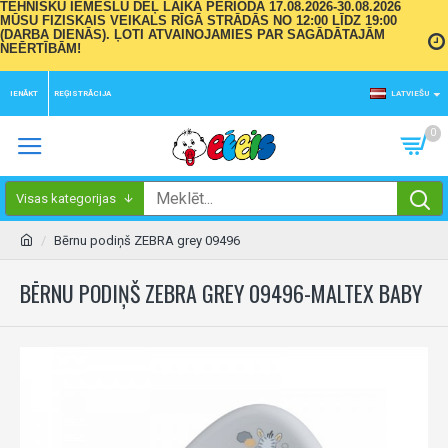
TEHNISKU IEMESLU DĒĻ LAIKA PERIODĀ 17.08.2026-30.08.2026
MŪSU FIZISKAIS VEIKALS RĪGĀ STRĀDĀS NO 12:00 LĪDZ 19:00
(DARBA DIENĀS). ĻOTI ATVAINOJAMIES PAR SAGĀDĀTAJĀM
NEĒRTĪBĀM!
IENĀKT
REĢISTRĀCIJA
LATVIEŠU
0
Visas kategorijas
Bērnu podiņš ZEBRA grey 09496
BĒRNU PODIŅŠ ZEBRA GREY 09496-MALTEX BABY