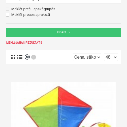
Meklēt preču apakšgrupās
Meklēt preces aprakstā
MEKLĒT
MEKLĒŠANAS REZULTĀTS
0