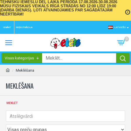
TEHNISKU IEMESLU DĒĻ LAIKA PERIODĀ 17.08.2026-30.08.2026
MŪSU FIZISKAIS VEIKALS RĪGĀ STRĀDĀS NO 12:00 LĪDZ 19:00
(DARBA DIENĀS). ĻOTI ATVAINOJAMIES PAR SAGĀDĀTAJĀM
NEĒRTĪBĀM!
IENĀKT
REĢISTRĀCIJA
LATVIEŠU
0
Visas kategorijas
Meklēšana
MEKLĒŠANA
MEKLĒT