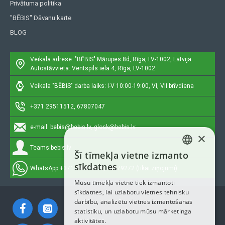
Privātuma politika
"BĒBIS" Dāvanu karte
BLOG
Veikala adrese: "BĒBIS"
Mārupes 8d, Rīga, LV-1002, Latvija
Autostāvvieta: Ventspils iela 4, Rīga, LV-1002
Veikala "BĒBIS" darba laiks: I-V 10:00-19:00, VI, VII brīvdiena
+371 29511512, 67807047
e-mail:
bebis@bebis.lv, glosk@bebis.lv
×
Teams:
bebis.lv
Šī tīmekļa vietne izmanto
LATVIAN
sīkdatnes
WhatsApp:
+371 29511512, 20579272 (tikai ziņojumi)
RUSSIAN
Mūsu tīmekļa vietnē tiek izmantoti
sīkdatnes, lai uzlabotu vietnes tehnisku
ENGLISH
darbību, analizētu vietnes izmantošanas
statistiku, un uzlabotu mūsu mārketinga
aktivitātes.