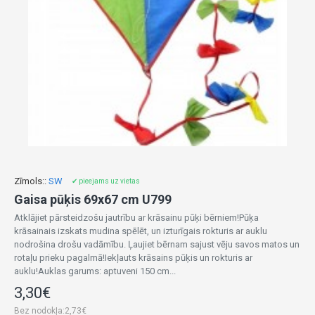
Zīmols::
SW
✔ pieejams uz vietas
Gaisa pūķis 69x67 cm U799
Atklājiet pārsteidzošu jautrību ar krāsainu pūķi bērniem!Pūķa
krāsainais izskats mudina spēlēt, un izturīgais rokturis ar auklu
nodrošina drošu vadāmību. Ļaujiet bērnam sajust vēju savos matos un
rotaļu prieku pagalmā!Iekļauts krāsains pūķis un rokturis ar
auklu!Auklas garums: aptuveni 150 cm...
3,30€
Bez nodokļa:2,73€