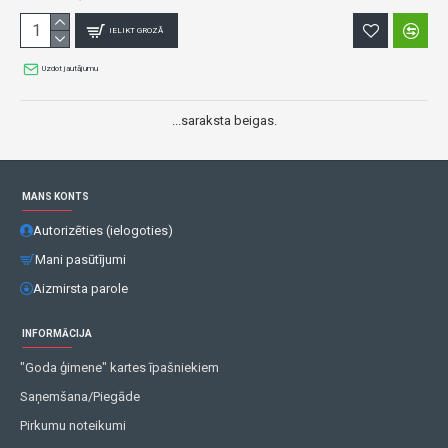
IELIKT GROZĀ
Uzdot jautājumu
...saraksta beigas.
MANS KONTS
Autorizēties (ielogoties)
Mani pasūtījumi
Aizmirsta parole
INFORMĀCIJA
"Goda ģimene" kartes īpašniekiem
Saņemšana/Piegāde
Pirkumu noteikumi