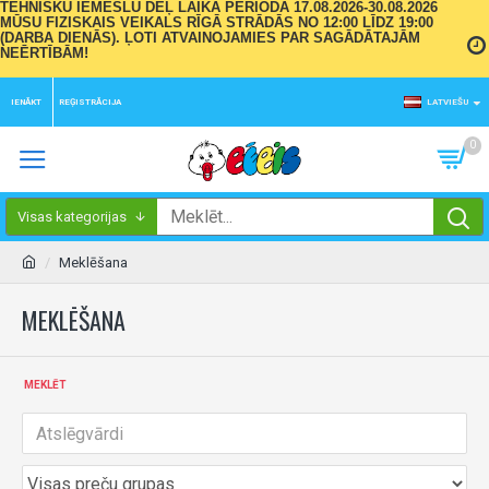
TEHNISKU IEMESLU DĒĻ LAIKA PERIODĀ 17.08.2026-30.08.2026
MŪSU FIZISKAIS VEIKALS RĪGĀ STRĀDĀS NO 12:00 LĪDZ 19:00
(DARBA DIENĀS). ĻOTI ATVAINOJAMIES PAR SAGĀDĀTAJĀM
NEĒRTĪBĀM!
IENĀKT
REĢISTRĀCIJA
LATVIEŠU
0
Visas kategorijas
Meklēšana
MEKLĒŠANA
MEKLĒT