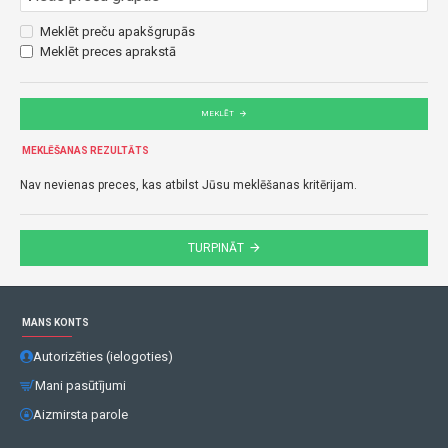
Meklēt preču apakšgrupās
Meklēt preces aprakstā
MEKLĒT
MEKLĒŠANAS REZULTĀTS
Nav nevienas preces, kas atbilst Jūsu meklēšanas kritērijam.
TURPINĀT
MANS KONTS
Autorizēties (ielogoties)
Mani pasūtījumi
Aizmirsta parole