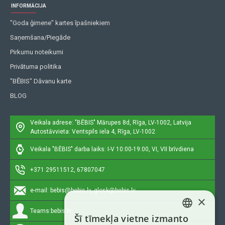
INFORMĀCIJA
"Goda ģimene" kartes īpašniekiem
Saņemšana/Piegāde
Pirkumu noteikumi
Privātuma politika
"BĒBIS" Dāvanu karte
BLOG
Veikala adrese: "BĒBIS"
Mārupes 8d, Rīga, LV-1002, Latvija
Autostāvvieta: Ventspils iela 4, Rīga, LV-1002
Veikala "BĒBIS" darba laiks: I-V 10:00-19:00, VI, VII brīvdiena
+371 29511512, 67807047
e-mail:
bebis@bebis.lv, glosk@bebis.lv
×
Teams:
bebis.lv
Šī tīmekļa vietne izmanto
LATVIAN