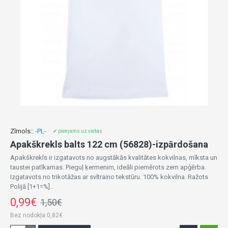
Zīmols::
-PL-
✔ pieejams uz vietas
Apakškrekls balts 122 cm (56828)-izpārdošana
Apakškrekls ir izgatavots no augstākās kvalitātes kokvilnas, mīksta un
taustei patīkamas. Pieguļ ķermenim, ideāli piemērots zem apģērba.
Izgatavots no trikotāžas ar svītraino tekstūru. 100% kokvilna. Ražots
Polijā.[1+1=%]..
0,99€
1,50€
Bez nodokļa:0,82€