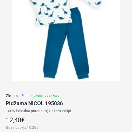
Zīmols::
-PL-
✔ pieejams uz vietas
Pidžama NICOL 195036
100% kokvilna (interloks).Ražots Polijā...
12,40€
Bez nodokļa:10,25€