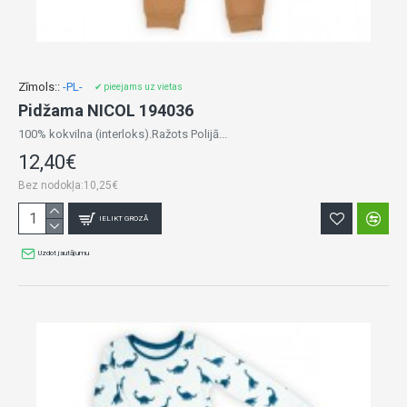
Zīmols::
-PL-
✔ pieejams uz vietas
Pidžama NICOL 194036
100% kokvilna (interloks).Ražots Polijā...
12,40€
Bez nodokļa:10,25€
IELIKT GROZĀ
Uzdot jautājumu