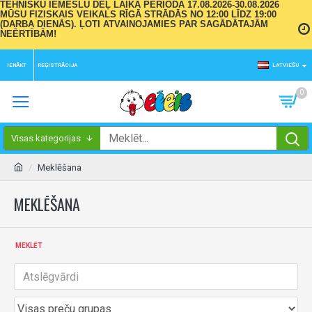
TEHNISKU IEMESLU DĒĻ LAIKA PERIODĀ 17.08.2026-30.08.2026
MŪSU FIZISKAIS VEIKALS RĪGĀ STRĀDĀS NO 12:00 LĪDZ 19:00
(DARBA DIENĀS). ĻOTI ATVAINOJAMIES PAR SAGĀDĀTAJĀM
NEĒRTĪBĀM!
IENĀKT
REĢISTRĀCIJA
LATVIEŠU
0
Visas kategorijas
Meklēšana
MEKLĒŠANA
MEKLĒT