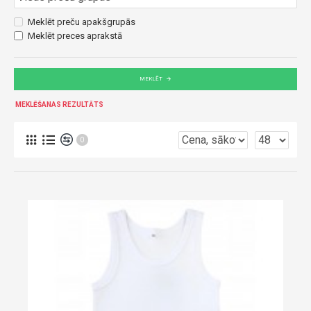
Meklēt preču apakšgrupās
Meklēt preces aprakstā
MEKLĒT
MEKLĒŠANAS REZULTĀTS
0