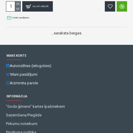
IELIKT GROZĀ
Uzdot jautājumu
...saraksta beigas.
MANS KONTS
Autorizēties (ielogoties)
Mani pasūtījumi
Aizmirsta parole
INFORMĀCIJA
"Goda ģimene" kartes īpašniekiem
Saņemšana/Piegāde
Pirkumu noteikumi
Privātuma politika