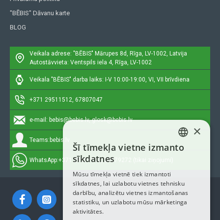
"BĒBIS" Dāvanu karte
BLOG
Veikala adrese: "BĒBIS"
Mārupes 8d, Rīga, LV-1002, Latvija
Autostāvvieta: Ventspils iela 4, Rīga, LV-1002
Veikala "BĒBIS" darba laiks: I-V 10:00-19:00, VI, VII brīvdiena
+371 29511512, 67807047
e-mail:
bebis@bebis.lv, glosk@bebis.lv
×
Teams:
bebis.lv
Šī tīmekļa vietne izmanto
LATVIAN
sīkdatnes
WhatsApp:
+371 29511512, 20579272 (tikai ziņojumi)
RUSSIAN
Mūsu tīmekļa vietnē tiek izmantoti
sīkdatnes, lai uzlabotu vietnes tehnisku
ENGLISH
darbību, analizētu vietnes izmantošanas
statistiku, un uzlabotu mūsu mārketinga
aktivitātes.