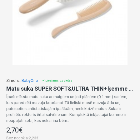
Zīmols::
BabyOno
✔ pieejams uz vietas
Matu suka SUPER SOFT&ULTRA THIN+ ķemme 569/05 beige
Īpaši mīksta matu suka ar maigiem un ļoti plāniem (0,1 mm) sariem,
kas paredzēti mazuļa kopšanai. Tā lieliski masē mazuļa ādu un,
pateicoties antistatiskajām īpašībām, neelektrizē matus. Sukai ir
profilēts rokturis ērtai satvērienam. Komplektā iekļautajai ķemmei ir
noapaļoti zobi, kas nekairina bērn..
2,70€
Bez nodokļa:2,23€