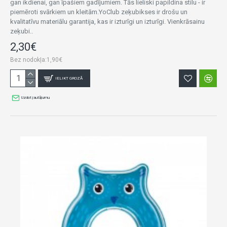
gan ikdienai, gan īpašiem gadījumiem. Tās lieliski papildina stilu - ir
piemēroti svārkiem un kleitām.YoClub zeķubikses ir drošu un
kvalitatīvu materiālu garantija, kas ir izturīgi un izturīgi. Vienkrāsainu
zeķubi..
2,30€
Bez nodokļa:1,90€
IELIKT GROZĀ
Uzdot jautājumu