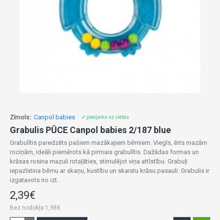
Zīmols::
Canpol babies
✔ pieejams uz vietas
Grabulis PŪCE Canpol babies 2/187 blue
Grabulītis paredzēts pašiem mazākajiem bērniem. Viegls, ērts mazām
rociņām, ideāli piemērots kā pirmais grabulītis. Dažādas formas un
krāsas rosina mazuli rotaļāties, stimulējot viņa attīstību. Grabuļi
iepazīstina bērnu ar skaņu, kustību un skaistu krāsu pasauli. Grabulis ir
izgatavots no izt..
2,39€
Bez nodokļa:1,98€