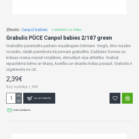
Zīmols::
Canpol babies
✔ pieejams uz vietas
Grabulis PŪCE Canpol babies 2/187 green
Grabulītis paredzēts pašiem mazākajiem bērniem. Viegls, ērts mazām
rociņām, ideāli piemērots kā pirmais grabulītis. Dažādas formas un
krāsas rosina mazuli rotaļāties, stimulējot viņa attīstību. Grabuļi
iepazīstina bērnu ar skaņu, kustību un skaistu krāsu pasauli. Grabulis ir
izgatavots no izt..
2,39€
Bez nodokļa:1,98€
IELIKT GROZĀ
Uzdot jautājumu