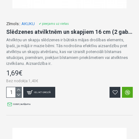
Zīmols::
AKUKU
✔ pieejams uz vietas
Slēdzenes atvilktnēm un skapjiem 16 cm (2 gab.) A0650
Atvilktņu un skapju slēdzenes ir būtisks mājas drošības elements,
īpaši, ja mājā ir mazie bērni. Tās nodrošina efektīvu aizsardzību pret
atvilktņu un skapju atvēršanu, kas var izraisīt potenciāli bīstamas
situācijas, piemēram, piekļuvi bīstamiem priekšmetiem vai atvilktnes
izvilkšanu. Aizsardzība ir..
1,69€
Bez nodokļa:1,40€
IELIKT GROZĀ
Uzdot jautājumu