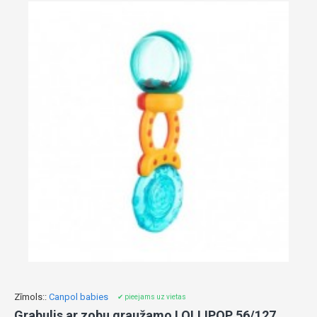
Zīmols::
Canpol babies
✔ pieejams uz vietas
Grabulis ar zobu graužamo LOLLIPOP 56/127