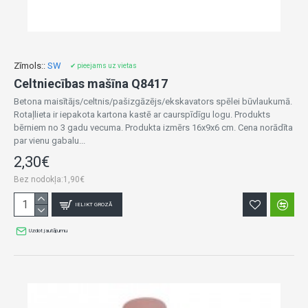
Zīmols::
SW
✔ pieejams uz vietas
Celtniecības mašīna Q8417
Betona maisītājs/celtnis/pašizgāzējs/ekskavators spēlei būvlaukumā.
Rotaļlieta ir iepakota kartona kastē ar caurspīdīgu logu. Produkts
bērniem no 3 gadu vecuma. Produkta izmērs 16x9x6 cm. Cena norādīta
par vienu gabalu...
2,30€
Bez nodokļa:1,90€
IELIKT GROZĀ
Uzdot jautājumu