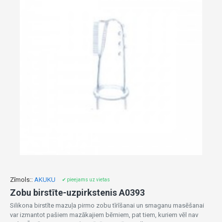
Zīmols::
AKUKU
✔ pieejams uz vietas
Zobu birstīte-uzpirkstenis A0393
Silikona birstīte mazuļa pirmo zobu tīrīšanai un smaganu masēšanai
var izmantot pašiem mazākajiem bērniem, pat tiem, kuriem vēl nav