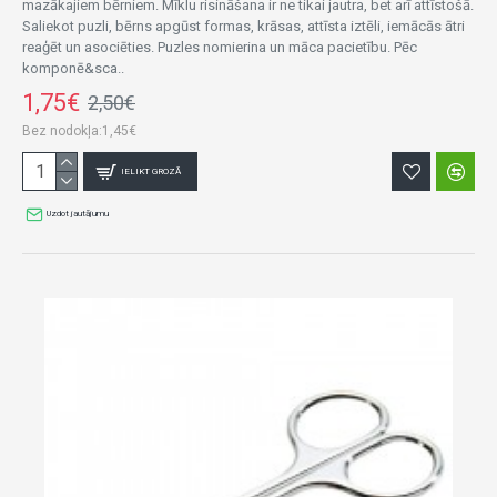
mazākajiem bērniem. Mīklu risināšana ir ne tikai jautra, bet arī attīstošā.
Saliekot puzli, bērns apgūst formas, krāsas, attīsta iztēli, iemācās ātri
reaģēt un asociēties. Puzles nomierina un māca pacietību. Pēc
komponē&sca..
1,75€
2,50€
Bez nodokļa:1,45€
IELIKT GROZĀ
Uzdot jautājumu