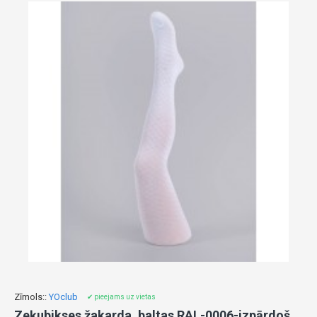
Zīmols::
YOclub
✔ pieejams uz vietas
Zeķubikses žakarda, baltas RAL-0006-izpārdošana