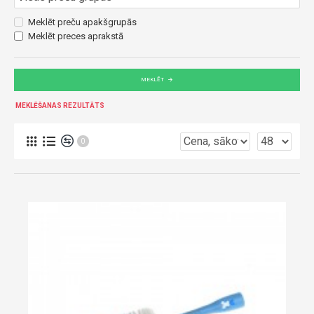
Meklēt preču apakšgrupās
Meklēt preces aprakstā
MEKLĒT
MEKLĒŠANAS REZULTĀTS
0