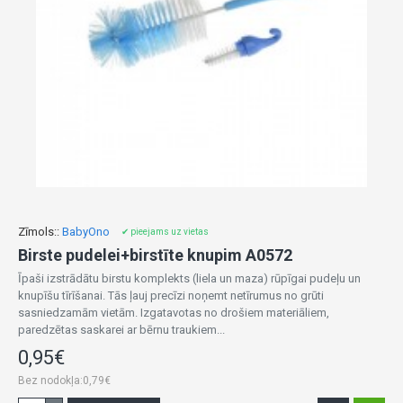
Zīmols::
BabyOno
✔ pieejams uz vietas
Birste pudelei+birstīte knupim A0572
Īpaši izstrādātu birstu komplekts (liela un maza) rūpīgai pudeļu un
knupīšu tīrīšanai. Tās ļauj precīzi noņemt netīrumus no grūti
sasniedzamām vietām. Izgatavotas no drošiem materiāliem,
paredzētas saskarei ar bērnu traukiem...
0,95€
Bez nodokļa:0,79€