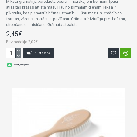
Mīkstā grāmatiņa paredzēta pašiem mazākajiem bērniem. Īpaši
atlasītas krāsas attīsta mazuli jau no pirmajām dienām. Iekšā ir
pīkstulis, kas piesaistīs bērna uzmanību. Jūsu mazulis iemācīsies
formas, vārdus un krāsu atpazīšanu. Grāmata ir izturīga pret košanu,
stiepšanu un mīcīšanu. Grāmata atbalsta ..
2,45€
Bez nodokļa:2,02€
IELIKT GROZĀ
Uzdot jautājumu