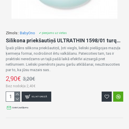
Zīmols::
BabyOno
✔ pieejams uz vietas
Silikona priekšautiņš ULTRATHIN 1598/01 turquoise
Īpaši plāns silikona priekšautiņš, ļoti viegls, lieliski pielāgojas mazuļa
ķermeņa formai, nodrošinot ērtu valkāšanu. Pateicoties tam, tas ir
praktiski neredzams un tajā pašā laikā efektīvi aizsargā pret
netīrumiem. Lieliski piemērots jaunu garšu atklāšanai, neuztraucoties
par to, ka jūsu mazais sas..
2,90€
3,20€
Bez nodokļa:2,40€
IELIKT GROZĀ
Uzdot jautājumu