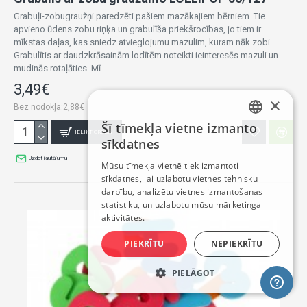
Grabuļi-zobugraužņi paredzēti pašiem mazākajiem bērniem. Tie
apvieno ūdens zobu riņķa un grabulīša priekšrocības, jo tiem ir
mīkstas daļas, kas sniedz atvieglojumu mazulim, kuram nāk zobi.
Grabulītis ar daudzkrāsainām lodītēm noteikti ieinteresēs mazuli un
mudinās rotaļāties. Mī..
3,49€
×
Bez nodokļa:2,88€
Šī tīmekļa vietne izmanto
LATVIAN
IELIKT GROZĀ
sīkdatnes
RUSSIAN
Uzdot jautājumu
Mūsu tīmekļa vietnē tiek izmantoti
sīkdatnes, lai uzlabotu vietnes tehnisku
ENGLISH
darbību, analizētu vietnes izmantošanas
statistiku, un uzlabotu mūsu mārketinga
aktivitātes.
PIEKRĪTU
NEPIEKRĪTU
PIELĀGOT