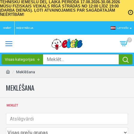
TEHNISKU IEMESLU DĒĻ LAIKA PERIODĀ 17.08.2026-30.08.2026
MŪSU FIZISKAIS VEIKALS RĪGĀ STRĀDĀS NO 12:00 LĪDZ 19:00
(DARBA DIENĀS). ĻOTI ATVAINOJAMIES PAR SAGĀDĀTAJĀM
NEĒRTĪBĀM!
IENĀKT
REĢISTRĀCIJA
LATVIEŠU
0
Visas kategorijas
Meklēšana
MEKLĒŠANA
MEKLĒT