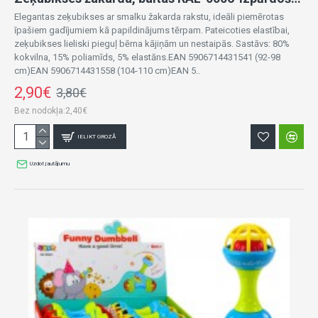
Elegantas zeķubikses ar smalku žakarda rakstu, ideāli piemērotas
īpašiem gadījumiem kā papildinājums tērpam. Pateicoties elastībai,
zeķubikses lieliski pieguļ bērna kājiņām un nestaipās. Sastāvs: 80%
kokvilna, 15% poliamīds, 5% elastāns.EAN 5906714431541 (92-98
cm)EAN 5906714431558 (104-110 cm)EAN 5..
2,90€
3,80€
Bez nodokļa:2,40€
IELIKT GROZĀ
Uzdot jautājumu