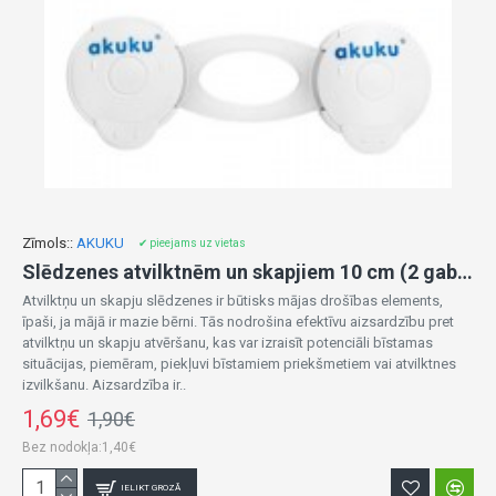
Zīmols::
AKUKU
✔ pieejams uz vietas
Slēdzenes atvilktnēm un skapjiem 10 cm (2 gab.) A0648
Atvilktņu un skapju slēdzenes ir būtisks mājas drošības elements,
īpaši, ja mājā ir mazie bērni. Tās nodrošina efektīvu aizsardzību pret
atvilktņu un skapju atvēršanu, kas var izraisīt potenciāli bīstamas
situācijas, piemēram, piekļuvi bīstamiem priekšmetiem vai atvilktnes
izvilkšanu. Aizsardzība ir..
1,69€
1,90€
Bez nodokļa:1,40€
IELIKT GROZĀ