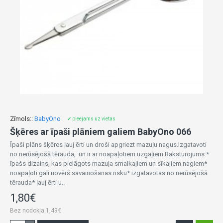
Zīmols::
BabyOno
✔ pieejams uz vietas
Šķēres ar īpaši plāniem galiem BabyOno 066
Īpaši plāns šķēres ļauj ērti un droši apgriezt mazuļu nagus.Izgatavoti
no nerūsējošā tērauda, un ir ar noapaļotiem uzgaļiem.Raksturojums:*
īpašs dizains, kas pielāgots mazuļa smalkajiem un sīkajiem nagiem*
noapaļoti gali novērš savainošanas risku* izgatavotas no nerūsējošā
tērauda* ļauj ērti u..
1,80€
Bez nodokļa:1,49€