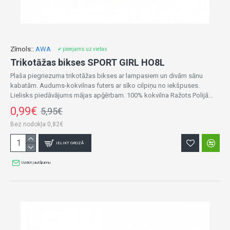
Zīmols::
AWA
✔ pieejams uz vietas
Trikotāžas bikses SPORT GIRL HO8L
Plaša piegriezuma trikotāžas bikses ar lampasiem un divām sānu
kabatām. Audums-kokvilnas futers ar sīko cilpiņu no iekšpuses.
Lielisks piedāvājums mājas apģērbam. 100% kokvilna Ražots Polijā...
0,99€
5,95€
Bez nodokļa:0,82€
IELIKT GROZĀ
Uzdot jautājumu