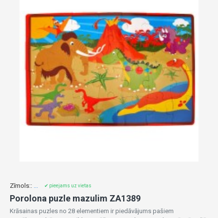
Zīmols::
...
✔ pieejams uz vietas
Porolona puzle mazulim ZA1389
Krāsainas puzles no 28 elementiem ir piedāvājums pašiem