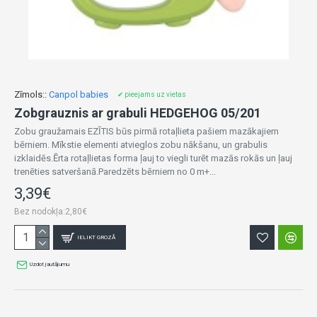
Zīmols::
Canpol babies
✔ pieejams uz vietas
Zobgrauznis ar grabuli HEDGEHOG 05/201
Zobu graužamais EZĪTIS būs pirmā rotaļlieta pašiem mazākajiem
bērniem. Mīkstie elementi atvieglos zobu nākšanu, un grabulis
izklaidēs.Ērta rotaļlietas forma ļauj to viegli turēt mazās rokās un ļauj
trenēties satveršanā.Paredzēts bērniem no 0 m+...
3,39€
Bez nodokļa:2,80€
IELIKT GROZĀ
Uzdot jautājumu