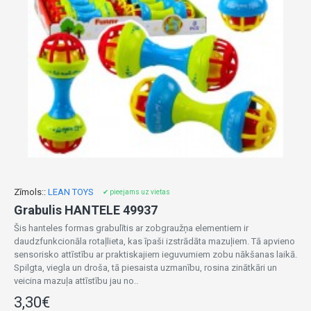
Zīmols::
LEAN TOYS
✔ pieejams uz vietas
Grabulis HANTELE 49937
Šis hanteles formas grabulītis ar zobgraužņa elementiem ir
daudzfunkcionāla rotaļlieta, kas īpaši izstrādāta mazuļiem. Tā apvieno
sensorisko attīstību ar praktiskajiem ieguvumiem zobu nākšanas laikā.
Spilgta, viegla un droša, tā piesaista uzmanību, rosina zinātkāri un
veicina mazuļa attīstību jau no..
3,30€