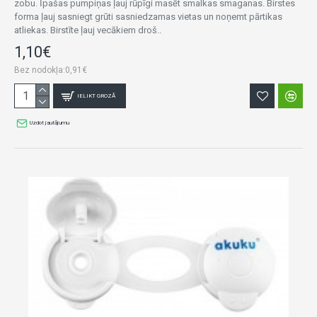
zobu. Īpašas pumpiņas ļauj rūpīgi masēt smalkas smaganas. Birstes
forma ļauj sasniegt grūti sasniedzamas vietas un noņemt pārtikas
atliekas. Birstīte ļauj vecākiem droš..
1,10€
Bez nodokļa:0,91€
IELIKT GROZĀ
Uzdot jautājumu