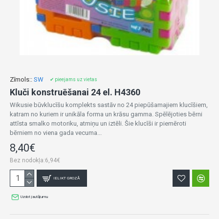
Zīmols::
SW
✔ pieejams uz vietas
Kluči konstruēšanai 24 el. H4360
Wikusie būvklucīšu komplekts sastāv no 24 piepūšamajiem klucīšiem,
katram no kuriem ir unikāla forma un krāsu gamma. Spēlējoties bērni
attīsta smalko motoriku, atmiņu un iztēli. Šie klucīši ir piemēroti
bērniem no viena gada vecuma...
8,40€
Bez nodokļa:6,94€
IELIKT GROZĀ
Uzdot jautājumu