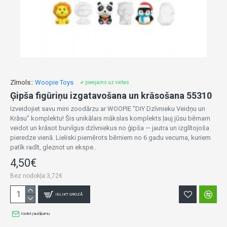
Zīmols::
Woopie Toys
✔ pieejams uz vietas
Ģipša figūriņu izgatavošana un krāsošana 55310
Izveidojiet savu mini zoodārzu ar WOOPIE “DIY Dzīvnieku Veidņu un
Krāsu” komplektu! Šis unikālais mākslas komplekts ļauj jūsu bērnam
veidot un krāsot burvīgus dzīvniekus no ģipša — jautra un izglītojoša
pieredze vienā. Lieliski piemērots bērniem no 6 gadu vecuma, kuriem
patīk radīt, gleznot un ekspe..
4,50€
Bez nodokļa:3,72€
IELIKT GROZĀ
Uzdot jautājumu