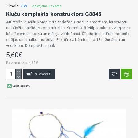
Zīmols::
SW
✔ pieejams uz vietas
Kluču komplekts-konstruktors G8845
Attīstošo klucīšu komplekts ar dažādu krāsu elementiem, lai veidotu
un būvētu dažādas konstrukcijas. Komplektā ietilpst arkas, zvaigznes,
kā arī elementi torņu un mājiņu veidošanai. Šī rotaļlieta attīsta radošās
spējas un smalko motoriku. Piemērota bērniem no 18 mēnešiem un
vecākiem. Komplekts iepak..
5,60€
Bez nodokļa:4,63€
IELIKT GROZĀ
Uzdot jautājumu