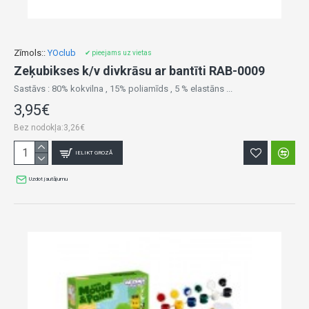
Zīmols::
YOclub
✔ pieejams uz vietas
Zeķubikses k/v divkrāsu ar bantīti RAB-0009
Sastāvs : 80% kokvilna , 15% poliamīds , 5 % elastāns ...
3,95€
Bez nodokļa:3,26€
IELIKT GROZĀ
Uzdot jautājumu