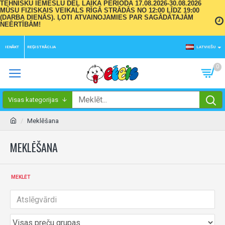
TEHNISKU IEMESLU DĒĻ LAIKA PERIODĀ 17.08.2026-30.08.2026
MŪSU FIZISKAIS VEIKALS RĪGĀ STRĀDĀS NO 12:00 LĪDZ 19:00
(DARBA DIENĀS). ĻOTI ATVAINOJAMIES PAR SAGĀDĀTAJĀM
NEĒRTĪBĀM!
IENĀKT
REĢISTRĀCIJA
LATVIEŠU
0
Visas kategorijas
Meklēšana
MEKLĒŠANA
MEKLĒT