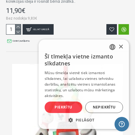
kolekcijas ideja ir rosināt bērnā zinātkā..
11,90€
Bez nodokļa:9,83€
IELIKT GROZĀ
Uzdot jautājumu
×
Šī tīmekļa vietne izmanto
LATVIAN
sīkdatnes
RUSSIAN
Mūsu tīmekļa vietnē tiek izmantoti
sīkdatnes, lai uzlabotu vietnes tehnisku
ENGLISH
darbību, analizētu vietnes izmantošanas
statistiku, un uzlabotu mūsu mārketinga
aktivitātes.
PIEKRĪTU
NEPIEKRĪTU
PIELĀGOT