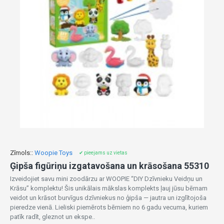
Zīmols::
Woopie Toys
✔ pieejams uz vietas
Ģipša figūriņu izgatavošana un krāsošana 55310
Izveidojiet savu mini zoodārzu ar WOOPIE “DIY Dzīvnieku Veidņu un
Krāsu” komplektu! Šis unikālais mākslas komplekts ļauj jūsu bērnam
veidot un krāsot burvīgus dzīvniekus no ģipša — jautra un izglītojoša
pieredze vienā. Lieliski piemērots bērniem no 6 gadu vecuma, kuriem
patīk radīt, gleznot un ekspe..