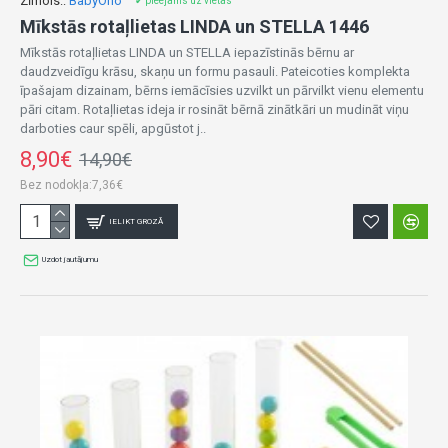
Zīmols::
BabyOno
✔ pieejams uz vietas
Mīkstās rotaļlietas LINDA un STELLA 1446
Mīkstās rotaļlietas LINDA un STELLA iepazīstinās bērnu ar
daudzveidīgu krāsu, skaņu un formu pasauli. Pateicoties komplekta
īpašajam dizainam, bērns iemācīsies uzvilkt un pārvilkt vienu elementu
pāri citam. Rotaļlietas ideja ir rosināt bērnā zinātkāri un mudināt viņu
darboties caur spēli, apgūstot j..
8,90€
14,90€
Bez nodokļa:7,36€
IELIKT GROZĀ
Uzdot jautājumu