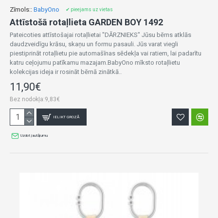
Zīmols::
BabyOno
✔ pieejams uz vietas
Attīstošā rotaļlieta GARDEN BOY 1492
Pateicoties attīstošajai rotaļlietai "DĀRZNIEKS" Jūsu bērns atklās
daudzveidīgu krāsu, skaņu un formu pasauli. Jūs varat viegli
piestiprināt rotaļlietu pie automašīnas sēdekļa vai ratiem, lai padarītu
katru ceļojumu patīkamu mazajam.BabyOno mīksto rotaļlietu
kolekcijas ideja ir rosināt bērnā zinātkā..
11,90€
Bez nodokļa:9,83€
IELIKT GROZĀ
Uzdot jautājumu