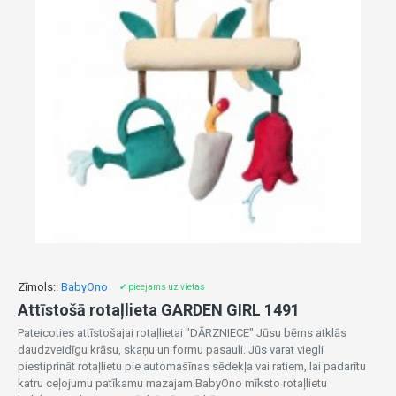
Zīmols::
BabyOno
✔ pieejams uz vietas
Attīstošā rotaļlieta GARDEN GIRL 1491
Pateicoties attīstošajai rotaļlietai "DĀRZNIECE" Jūsu bērns atklās
daudzveidīgu krāsu, skaņu un formu pasauli. Jūs varat viegli
piestiprināt rotaļlietu pie automašīnas sēdekļa vai ratiem, lai padarītu
katru ceļojumu patīkamu mazajam.BabyOno mīksto rotaļlietu