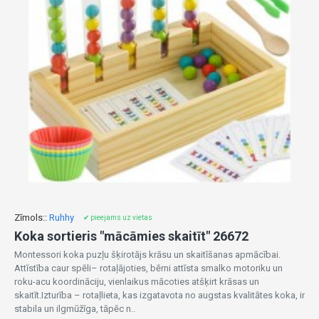
Zīmols::
Ruhhy
✔ pieejams uz vietas
Koka sortieris "mācāmies skaitīt" 26672
Montessori koka puzļu šķirotājs krāsu un skaitīšanas apmācībai.
Attīstība caur spēli– rotaļājoties, bērni attīsta smalko motoriku un
roku-acu koordināciju, vienlaikus mācoties atšķirt krāsas un
skaitīt.Izturība – rotaļlieta, kas izgatavota no augstas kvalitātes koka, ir
stabila un ilgmūžīga, tāpēc n..