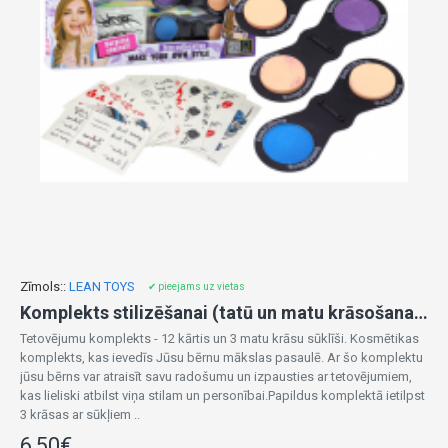
Zīmols::
LEAN TOYS
✔ pieejams uz vietas
Komplekts stilizēšanai (tatū un matu krāsošana) 08644
Tetovējumu komplekts - 12 kārtis un 3 matu krāsu sūklīši. Kosmētikas
komplekts, kas ievedīs Jūsu bērnu mākslas pasaulē. Ar šo komplektu
jūsu bērns var atraisīt savu radošumu un izpausties ar tetovējumiem,
kas lieliski atbilst viņa stilam un personībai.Papildus komplektā ietilpst
3 krāsas ar sūkļiem ..
6,50€