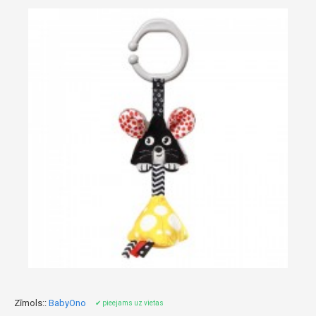
Zīmols::
BabyOno
✔ pieejams uz vietas