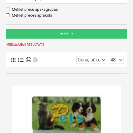
Meklēt preču apakšgrupās
Meklēt preces aprakstā
MEKLĒT
MEKLĒŠANAS REZULTĀTS
0