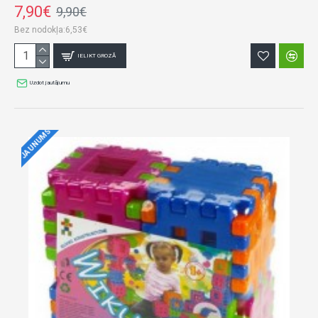
7,90€
9,90€
Bez nodokļa:6,53€
IELIKT GROZĀ
Uzdot jautājumu
JAUNUMS