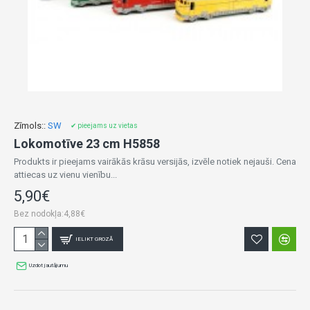
Zīmols::
SW
✔ pieejams uz vietas
Lokomotīve 23 cm H5858
Produkts ir pieejams vairākās krāsu versijās, izvēle notiek nejauši. Cena
attiecas uz vienu vienību...
5,90€
Bez nodokļa:4,88€
IELIKT GROZĀ
Uzdot jautājumu