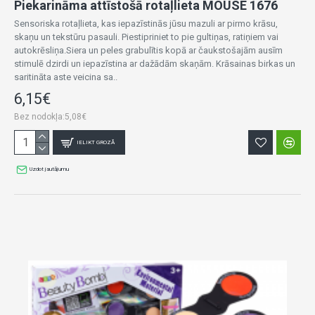
Piekarināma attīstošā rotaļlieta MOUSE 1676
Sensoriska rotaļlieta, kas iepazīstinās jūsu mazuli ar pirmo krāsu,
skaņu un tekstūru pasauli. Piestipriniet to pie gultiņas, ratiņiem vai
autokrēsliņa.Siera un peles grabulītis kopā ar čaukstošajām ausīm
stimulē dzirdi un iepazīstina ar dažādām skaņām. Krāsainas birkas un
saritināta aste veicina sa..
6,15€
Bez nodokļa:5,08€
IELIKT GROZĀ
Uzdot jautājumu