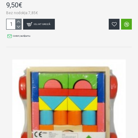
9,50€
Bez nodokļa:7,85€
IELIKT GROZĀ
Uzdot jautājumu