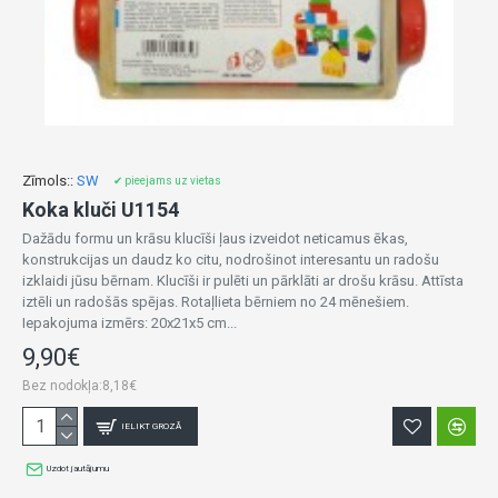
Zīmols::
SW
✔ pieejams uz vietas
Koka kluči U1154
Dažādu formu un krāsu klucīši ļaus izveidot neticamus ēkas,
konstrukcijas un daudz ko citu, nodrošinot interesantu un radošu
izklaidi jūsu bērnam. Klucīši ir pulēti un pārklāti ar drošu krāsu. Attīsta
iztēli un radošās spējas. Rotaļlieta bērniem no 24 mēnešiem.
Iepakojuma izmērs: 20x21x5 cm...
9,90€
Bez nodokļa:8,18€
IELIKT GROZĀ
Uzdot jautājumu