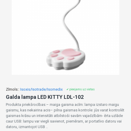
Zīmols::
Isoxis/Isotrade/Isomedix
✔ pieejams uz vietas
Galda lampa LED KITTY LDL-102
Produkta priekšrocības:– maiga gaisma acīm: lampa izstaro maigu
gaismu, kas nekairina acis– pilna gaismas kontrole: jūs varat kontrolēt
gaismas krāsu un intensitāti atbilstoši savām vajadzībām- ērta uzlāde
caur USB: lampu var viegli savienot, piemēram, ar portatīvo datoru vai
datoru, izmantojot USB ..