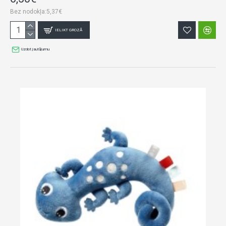
Bez nodokļa:5,37€
IELIKT GROZĀ
Uzdot jautājumu