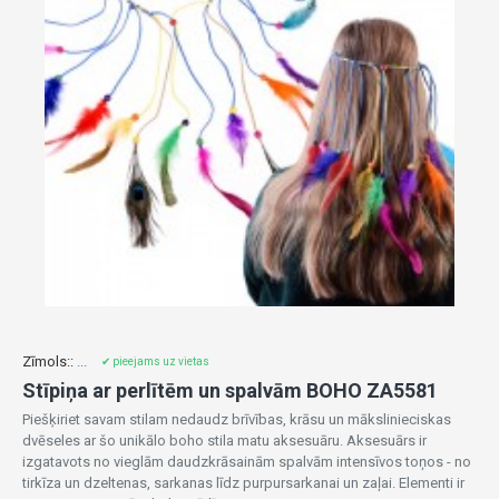
Zīmols::
...
✔ pieejams uz vietas
Stīpiņa ar perlītēm un spalvām BOHO ZA5581
Piešķiriet savam stilam nedaudz brīvības, krāsu un mākslinieciskas
dvēseles ar šo unikālo boho stila matu aksesuāru. Aksesuārs ir
izgatavots no vieglām daudzkrāsainām spalvām intensīvos toņos - no
tirkīza un dzeltenas, sarkanas līdz purpursarkanai un zaļai. Elementi ir