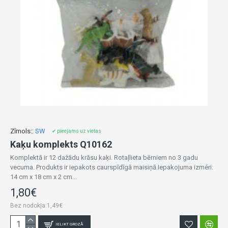
Zīmols::
SW
✔ pieejams uz vietas
Kaķu komplekts Q10162
Komplektā ir 12 dažādu krāsu kaķi. Rotaļlieta bērniem no 3 gadu
vecuma. Produkts ir iepakots caurspīdīgā maisiņā.Iepakojuma izméri:
14 cm x 18 cm x 2 cm...
1,80€
Bez nodokļa:1,49€
IELIKT GROZĀ