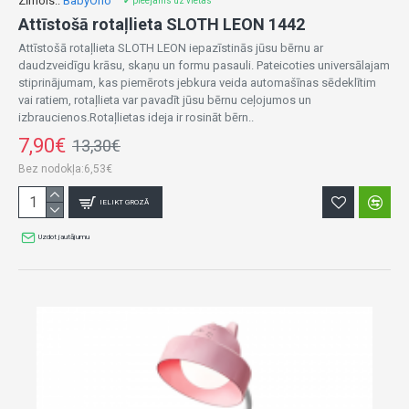
Zīmols::
BabyOno
✔ pieejams uz vietas
Attīstošā rotaļlieta SLOTH LEON 1442
Attīstošā rotaļlieta SLOTH LEON iepazīstinās jūsu bērnu ar
daudzveidīgu krāsu, skaņu un formu pasauli. Pateicoties universālajam
stiprinājumam, kas piemērots jebkura veida automašīnas sēdeklītim
vai ratiem, rotaļlieta var pavadīt jūsu bērnu ceļojumos un
izbraucienos.Rotaļlietas ideja ir rosināt bērn..
7,90€
13,30€
Bez nodokļa:6,53€
IELIKT GROZĀ
Uzdot jautājumu