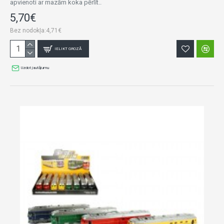
apvienoti ar mazām koka pērlīt..
5,70€
Bez nodokļa:4,71€
IELIKT GROZĀ
Uzdot jautājumu