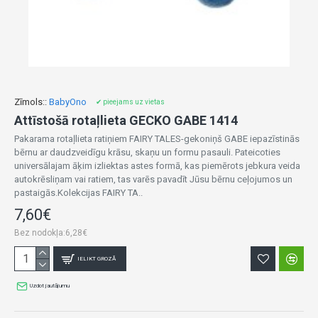
Zīmols::
BabyOno
✔ pieejams uz vietas
Attīstošā rotaļlieta GECKO GABE 1414
Pakarama rotaļlieta ratiņiem FAIRY TALES-gekoniņš GABE iepazīstinās
bērnu ar daudzveidīgu krāsu, skaņu un formu pasauli. Pateicoties
universālajam āķim izliektas astes formā, kas piemērots jebkura veida
autokrēsliņam vai ratiem, tas varēs pavadīt Jūsu bērnu ceļojumos un
pastaigās.Kolekcijas FAIRY TA..
7,60€
Bez nodokļa:6,28€
IELIKT GROZĀ
Uzdot jautājumu