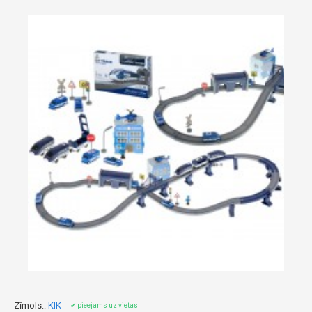
Zīmols::
KIK
✔ pieejams uz vietas