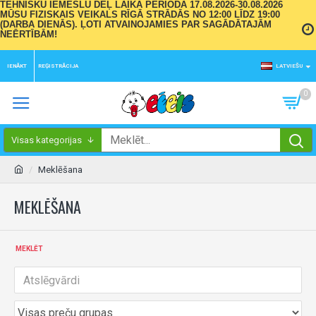
TEHNISKU IEMESLU DĒĻ LAIKA PERIODĀ 17.08.2026-30.08.2026
MŪSU FIZISKAIS VEIKALS RĪGĀ STRĀDĀS NO 12:00 LĪDZ 19:00
(DARBA DIENĀS). ĻOTI ATVAINOJAMIES PAR SAGĀDĀTAJĀM
NEĒRTĪBĀM!
IENĀKT
REĢISTRĀCIJA
LATVIEŠU
0
Visas kategorijas
Meklēšana
MEKLĒŠANA
MEKLĒT