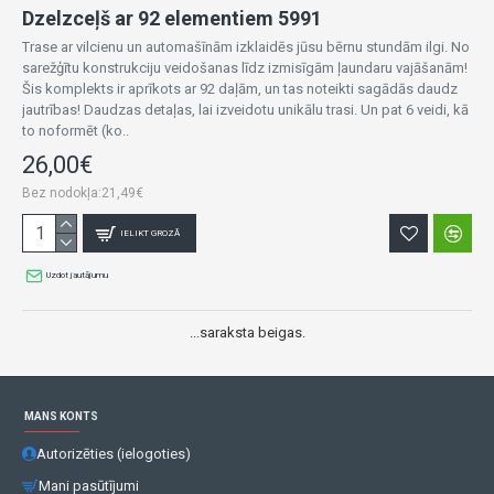
Dzelzceļš ar 92 elementiem 5991
Trase ar vilcienu un automašīnām izklaidēs jūsu bērnu stundām ilgi. No
sarežģītu konstrukciju veidošanas līdz izmisīgām ļaundaru vajāšanām!
Šis komplekts ir aprīkots ar 92 daļām, un tas noteikti sagādās daudz
jautrības! Daudzas detaļas, lai izveidotu unikālu trasi. Un pat 6 veidi, kā
to noformēt (ko..
26,00€
Bez nodokļa:21,49€
IELIKT GROZĀ
Uzdot jautājumu
...saraksta beigas.
MANS KONTS
Autorizēties (ielogoties)
Mani pasūtījumi