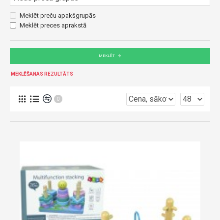
Meklēt preču apakšgrupās
Meklēt preces aprakstā
MEKLĒT
MEKLĒŠANAS REZULTĀTS
0