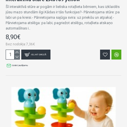
Šī interaktīvā stūre ar pogām ir lieliska rotaļlieta bērniem, kas izklaidēs
jūsu mazo stundām ilgi.Kādas ir tās funkcijas?- Pārvietojama stūre: pa
labi un pa kreisi.- Pārvietojama sajūga svira: uz priekšu un atpakaļ.-
Pārvietojama atslēga: pa labi; pagriežot atslēgu, rotaļlieta atskaņo
automašīnas i..
8,90€
Bez nodokļa:7,36€
IELIKT GROZĀ
Uzdot jautājumu