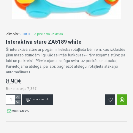
Zīmols::
JOKO
✔ pieejams uz vietas
Interaktīvā stūre ZA5189 white
Šī interaktīvā stūre ar pogām ir lieliska rotaļlieta bērniem, kas izklaidēs
jūsu mazo stundām ilgi.Kādas ir tās funkcijas?- Pārvietojama stūre: pa
labi un pa kreisi.- Pārvietojama sajūga svira: uz priekšu un atpakaļ.-
Pārvietojama atslēga: pa labi; pagriežot atslēgu, rotaļlieta atskaņo
automašīnas i..
8,90€
Bez nodokļa:7,36€
IELIKT GROZĀ
Uzdot jautājumu