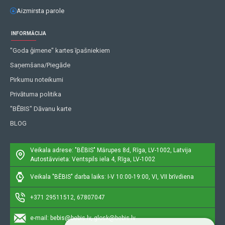
Aizmirsta parole
INFORMĀCIJA
"Goda ģimene" kartes īpašniekiem
Saņemšana/Piegāde
Pirkumu noteikumi
Privātuma politika
"BĒBIS" Dāvanu karte
BLOG
Veikala adrese: "BĒBIS"
Mārupes 8d, Rīga, LV-1002, Latvija
Autostāvvieta: Ventspils iela 4, Rīga, LV-1002
Veikala "BĒBIS" darba laiks: I-V 10:00-19:00, VI, VII brīvdiena
+371 29511512, 67807047
e-mail:
bebis@bebis.lv, glosk@bebis.lv