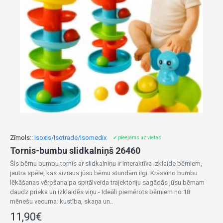
Zīmols::
Isoxis/Isotrade/Isomedix
✔ pieejams uz vietas
Tornis-bumbu slidkalniņš 26460
Šis bērnu bumbu tornis ar slidkalniņu ir interaktīva izklaide bērniem,
jautra spēle, kas aizraus jūsu bērnu stundām ilgi. Krāsaino bumbu
lēkāšanas vērošana pa spirālveida trajektoriju sagādās jūsu bērnam
daudz prieka un izklaidēs viņu.- Ideāli piemērots bērniem no 18
mēnešu vecuma: kustība, skaņa un..
11,90€