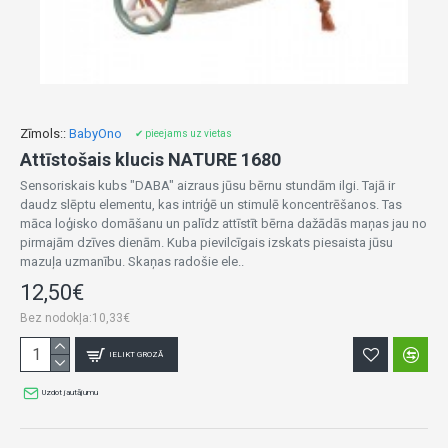
Zīmols::
BabyOno
✔ pieejams uz vietas
Attīstošais klucis NATURE 1680
Sensoriskais kubs "DABA" aizraus jūsu bērnu stundām ilgi. Tajā ir
daudz slēptu elementu, kas intriģē un stimulē koncentrēšanos. Tas
māca loģisko domāšanu un palīdz attīstīt bērna dažādās maņas jau no
pirmajām dzīves dienām. Kuba pievilcīgais izskats piesaista jūsu
mazuļa uzmanību. Skaņas radošie ele..
12,50€
Bez nodokļa:10,33€
IELIKT GROZĀ
Uzdot jautājumu