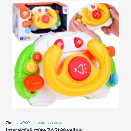
Zīmols::
JOKO
✔ pieejams uz vietas
Interaktīvā stūre ZA5189 yellow