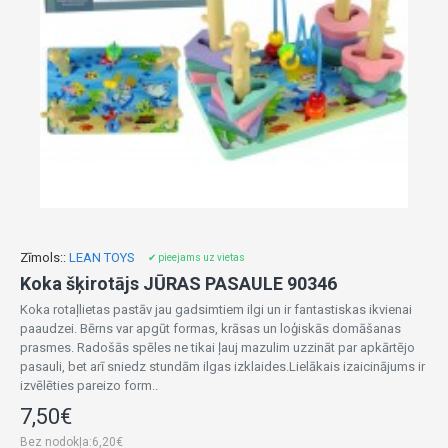
Zīmols::
LEAN TOYS
✔ pieejams uz vietas
Koka šķirotājs JŪRAS PASAULE 90346
Koka rotaļlietas pastāv jau gadsimtiem ilgi un ir fantastiskas ikvienai
paaudzei. Bērns var apgūt formas, krāsas un loģiskās domāšanas
prasmes. Radošās spēles ne tikai ļauj mazulim uzzināt par apkārtējo
pasauli, bet arī sniedz stundām ilgas izklaides.Lielākais izaicinājums ir
izvēlēties pareizo form..
7,50€
Bez nodokļa:6,20€