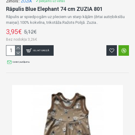
Zīmols::
ZUZIA
✔ pieejams uz vietas
Rāpulis Blue Elephant 74 cm ZUZIA 801
Rāpulis ar spiedpogām uz pleciem un starp kājām (ērtai autiņbiksīšu
maiņai).100% kokvilna, trikotāža.Ražots Polijā. Zuzia..
3,95€
5,12€
Bez nodokļa:3,26€
IELIKT GROZĀ
Uzdot jautājumu