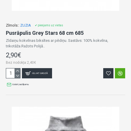
Zīmols::
ZUZIA
✔ pieejams uz vietas
Pusrāpulis Grey Stars 68 cm 685
Zīdaiņu kokvilnas biksītes ar pēdiņu. Sastāvs: 100% kokvilna,
trikotāža.Ražots Polijā..
2,90€
Bez nodokļa:2,40€
IELIKT GROZĀ
Uzdot jautājumu