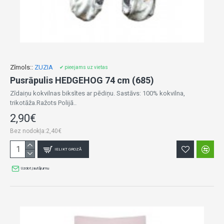
Zīmols::
ZUZIA
✔ pieejams uz vietas
Pusrāpulis HEDGEHOG 74 cm (685)
Zīdaiņu kokvilnas biksītes ar pēdiņu. Sastāvs: 100% kokvilna,
trikotāža.Ražots Polijā..
2,90€
Bez nodokļa:2,40€
IELIKT GROZĀ
Uzdot jautājumu