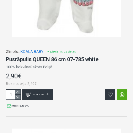
Zīmols::
KOALA BABY
✔ pieejams uz vietas
Pusrāpulis QUEEN 86 cm 07-785 white
100% kokvilnaRažots Polijā..
2,90€
Bez nodokļa:2,40€
IELIKT GROZĀ
Uzdot jautājumu