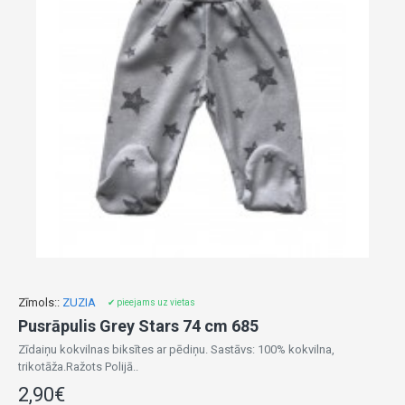
Zīmols::
ZUZIA
✔ pieejams uz vietas
Pusrāpulis Grey Stars 74 cm 685
Zīdaiņu kokvilnas biksītes ar pēdiņu. Sastāvs: 100% kokvilna,
trikotāža.Ražots Polijā..
2,90€