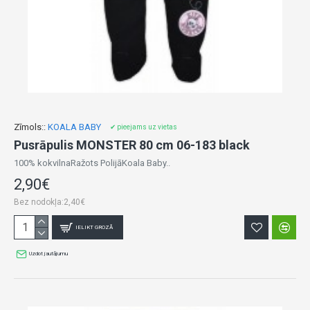
Zīmols::
KOALA BABY
✔ pieejams uz vietas
Pusrāpulis MONSTER 80 cm 06-183 black
100% kokvilnaRažots PolijāKoala Baby..
2,90€
Bez nodokļa:2,40€
IELIKT GROZĀ
Uzdot jautājumu