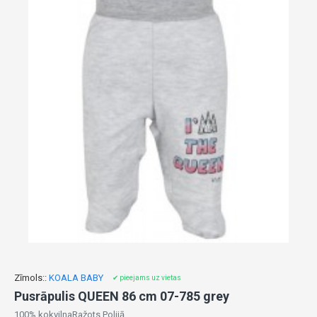
Zīmols::
KOALA BABY
✔ pieejams uz vietas
Pusrāpulis QUEEN 86 cm 07-785 grey
100% kokvilnaRažots Polijā..