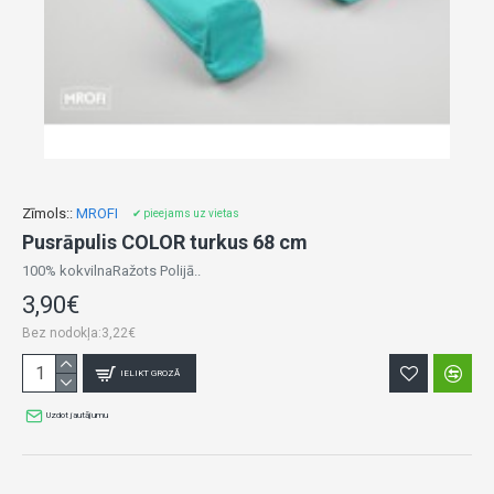
Zīmols::
MROFI
✔ pieejams uz vietas
Pusrāpulis COLOR turkus 68 cm
100% kokvilnaRažots Polijā..
3,90€
Bez nodokļa:3,22€
IELIKT GROZĀ
Uzdot jautājumu