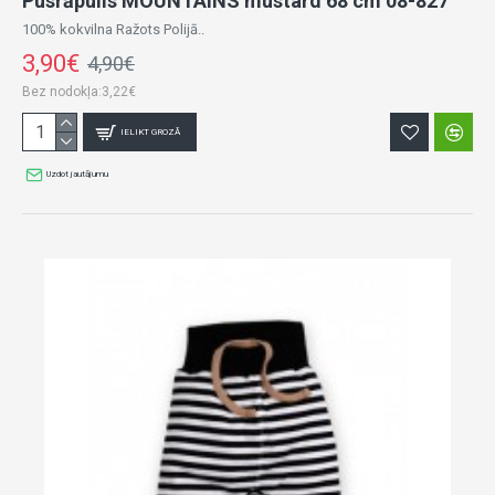
Pusrāpulis MOUNTAINS mustard 68 cm 08-827
100% kokvilna Ražots Polijā..
3,90€
4,90€
Bez nodokļa:3,22€
IELIKT GROZĀ
Uzdot jautājumu