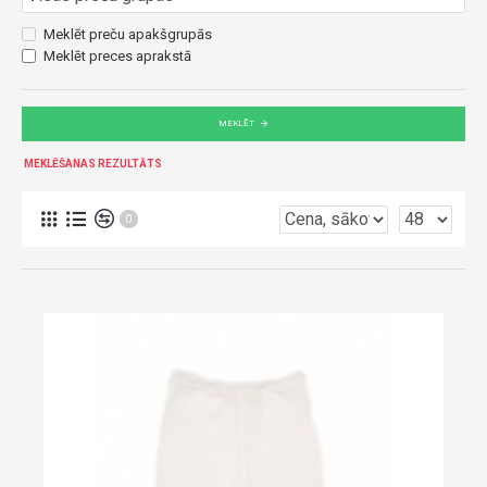
Meklēt preču apakšgrupās
Meklēt preces aprakstā
MEKLĒT
MEKLĒŠANAS REZULTĀTS
0