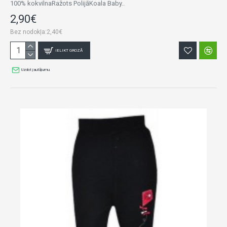
100% kokvilnaRažots PolijāKoala Baby..
2,90€
Bez nodokļa:2,40€
IELIKT GROZĀ
Uzdot jautājumu