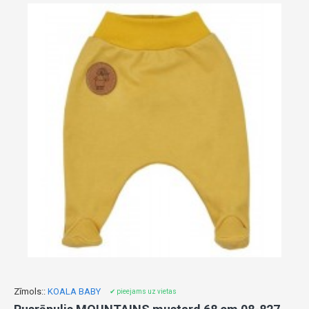
Zīmols::
KOALA BABY
✔ pieejams uz vietas