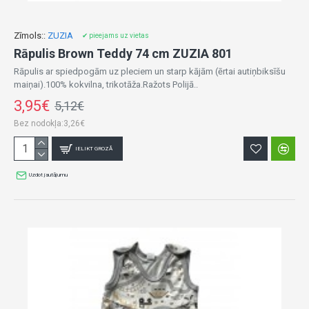
Zīmols::
ZUZIA
✔ pieejams uz vietas
Rāpulis Brown Teddy 74 cm ZUZIA 801
Rāpulis ar spiedpogām uz pleciem un starp kājām (ērtai autiņbiksīšu
maiņai).100% kokvilna, trikotāža.Ražots Polijā..
3,95€
5,12€
Bez nodokļa:3,26€
IELIKT GROZĀ
Uzdot jautājumu