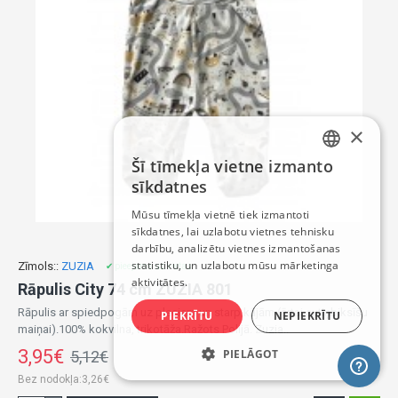
×
Šī tīmekļa vietne izmanto
LATVIAN
sīkdatnes
RUSSIAN
Mūsu tīmekļa vietnē tiek izmantoti
sīkdatnes, lai uzlabotu vietnes tehnisku
ENGLISH
darbību, analizētu vietnes izmantošanas
statistiku, un uzlabotu mūsu mārketinga
Zīmols::
ZUZIA
✔ pieejams uz vietas
aktivitātes.
Rāpulis City 74 cm ZUZIA 801
Rāpulis ar spiedpogām uz pleciem un starp kājām (ērtai autiņbiksīšu
PIEKRĪTU
NEPIEKRĪTU
maiņai).100% kokvilna, trikotāža.Ražots Polijā. Zuzia..
3,95€
PIELĀGOT
5,12€
Bez nodokļa:3,26€