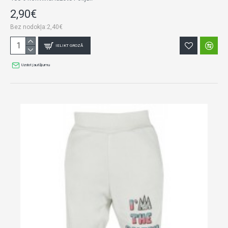
2,90€
Bez nodokļa:2,40€
IELIKT GROZĀ
Uzdot jautājumu