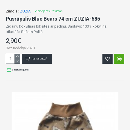
Zīmols::
ZUZIA
✔ pieejams uz vietas
Pusrāpulis Blue Bears 74 cm ZUZIA-685
Zīdaiņu kokvilnas biksītes ar pēdiņu. Sastāvs: 100% kokvilna,
trikotāža.Ražots Polijā..
2,90€
Bez nodokļa:2,40€
IELIKT GROZĀ
Uzdot jautājumu