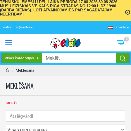
TEHNISKU IEMESLU DĒĻ LAIKA PERIODĀ 17.08.2026-30.08.2026
MŪSU FIZISKAIS VEIKALS RĪGĀ STRĀDĀS NO 12:00 LĪDZ 19:00
(DARBA DIENĀS). ĻOTI ATVAINOJAMIES PAR SAGĀDĀTAJĀM
NEĒRTĪBĀM!
IENĀKT
REĢISTRĀCIJA
LATVIEŠU
0
Visas kategorijas
Meklēšana
MEKLĒŠANA
MEKLĒT