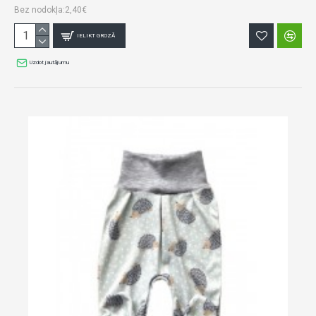
Bez nodokļa:2,40€
IELIKT GROZĀ
Uzdot jautājumu