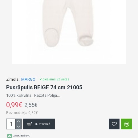
Zīmols::
MARGO
✔ pieejams uz vietas
Pusrāpulis BEIGE 74 cm 21005
100% kokvilna . Ražots Polijā...
0,99€
2,55€
Bez nodokļa:0,82€
IELIKT GROZĀ
Uzdot jautājumu