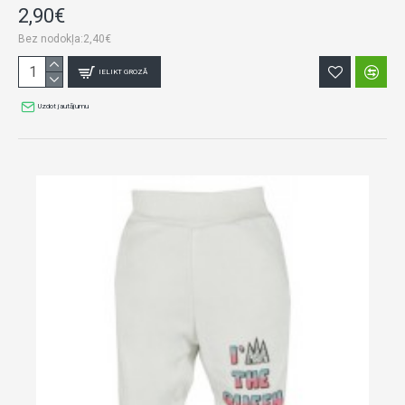
2,90€
Bez nodokļa:2,40€
IELIKT GROZĀ
Uzdot jautājumu