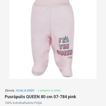
Zīmols::
KOALA BABY
✔ pieejams uz vietas
Pusrāpulis QUEEN 80 cm 07-784 pink
100% kokvilnaRažots Polijā..