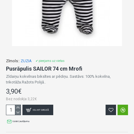
Zīmols::
ZUZIA
✔ pieejams uz vietas
Pusrāpulis SAILOR 74 cm Mrofi
Zīdaiņu kokvilnas biksītes ar pēdiņu. Sastāvs: 100% kokvilna,
trikotāža.Ražots Polijā..
3,90€
Bez nodokļa:3,22€
IELIKT GROZĀ
Uzdot jautājumu