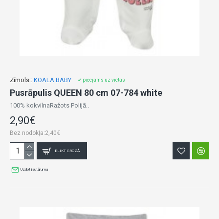
Zīmols::
KOALA BABY
✔ pieejams uz vietas
Pusrāpulis QUEEN 80 cm 07-784 white
100% kokvilnaRažots Polijā..
2,90€
Bez nodokļa:2,40€
IELIKT GROZĀ
Uzdot jautājumu