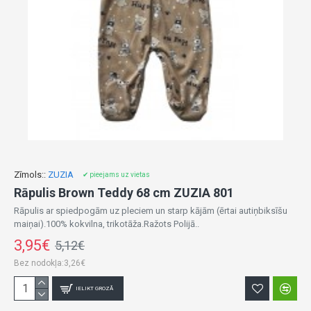
Zīmols::
ZUZIA
✔ pieejams uz vietas
Rāpulis Brown Teddy 68 cm ZUZIA 801
Rāpulis ar spiedpogām uz pleciem un starp kājām (ērtai autiņbiksīšu
maiņai).100% kokvilna, trikotāža.Ražots Polijā..
3,95€
5,12€
Bez nodokļa:3,26€
IELIKT GROZĀ