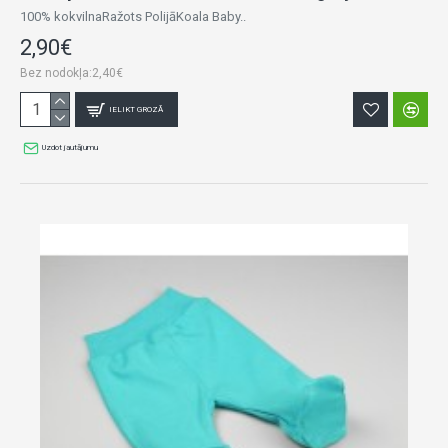
100% kokvilnaRažots PolijāKoala Baby..
2,90€
Bez nodokļa:2,40€
IELIKT GROZĀ
Uzdot jautājumu