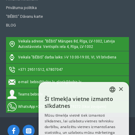
Privātuma politika
"BĒBIS" Dāvanu karte
BLOG
Veikala adrese: "BĒBIS"
Mārupes 8d, Rīga, LV-1002, Latvija
Autostāvvieta: Ventspils iela 4, Rīga, LV-1002
Veikala "BĒBIS" darba laiks: I-V 10:00-19:00, VI, VII brīvdiena
+371 29511512, 67807047
e-mail:
bebis@bebis.lv, glosk@bebis.lv
×
Teams:
bebis.lv
Šī tīmekļa vietne izmanto
LATVIAN
sīkdatnes
WhatsApp:
+371 29511512, 20579272 (tikai ziņojumi)
RUSSIAN
Mūsu tīmekļa vietnē tiek izmantoti
sīkdatnes, lai uzlabotu vietnes tehnisku
ENGLISH
darbību, analizētu vietnes izmantošanas
statistiku, un uzlabotu mūsu mārketinga