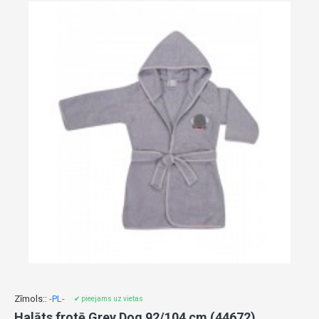
Zīmols::
-PL-
✔ pieejams uz vietas
Halāts frotē Grey Dog 92/104 cm (44672)