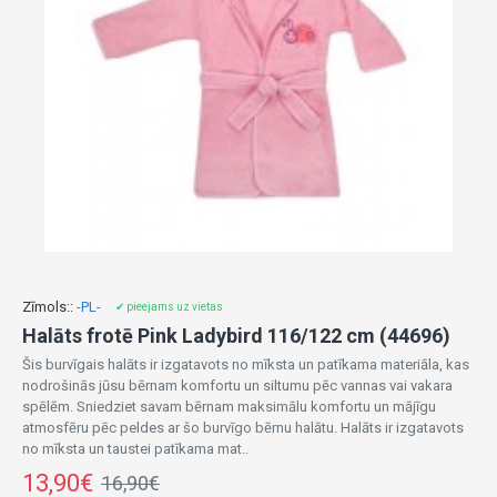
Zīmols::
-PL-
✔ pieejams uz vietas
Halāts frotē Pink Ladybird 116/122 cm (44696)
Šis burvīgais halāts ir izgatavots no mīksta un patīkama materiāla, kas
nodrošinās jūsu bērnam komfortu un siltumu pēc vannas vai vakara
spēlēm. Sniedziet savam bērnam maksimālu komfortu un mājīgu
atmosfēru pēc peldes ar šo burvīgo bērnu halātu. Halāts ir izgatavots
no mīksta un taustei patīkama mat..
13,90€
16,90€