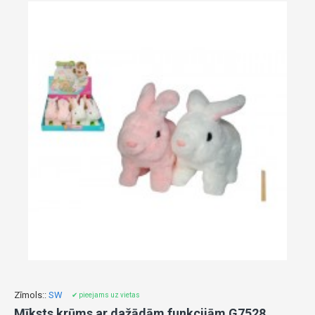
Zīmols::
SW
✔ pieejams uz vietas
Mīksts krūms ar dažādām funkcijām G7528