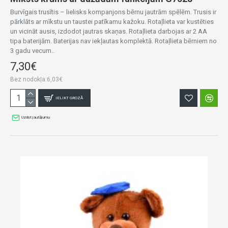
Burvīgais trusītis – lielisks kompanjons bērnu jautrām spēlēm. Trusis ir
pārklāts ar mīkstu un taustei patīkamu kažoku. Rotaļlieta var kustēties
un vicināt ausis, izdodot jautras skaņas. Rotaļlieta darbojas ar 2 AA
tipa baterijām. Baterijas nav iekļautas komplektā. Rotaļlieta bērniem no
3 gadu vecum..
7,30€
Bez nodokļa:6,03€
IELIKT GROZĀ
Uzdot jautājumu