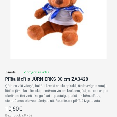
Zīmols::
...
✔ pieejams uz vietas
Plīša lācītis JŪRNIERKS 30 cm ZA3428
Ģērbies zilā vāciņā, baltā T-kreklā ar zilu apkakli, šis burvīgais rotaļu
lācītis-jūrnieks ir lieliski piemērots visiem kruīziem jūrā, ezeros un pat
okeānos. Bet viņš tiks galā arī ar pastaigu parkā, uz bērnudārzu,
ciemošanos pie vecmāmiņas utt. Rotaļlieta ir pilnībā izgatavota ..
10,60€
Bez nodokļa:8,76€