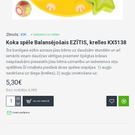
Zīmols::
KIK
✔ pieejams uz vietas
Koka spēle Balansējošais EZĪTIS, krelles KX5138
Šis burvīgais ezītis aizraus jūsu bērnu uz daudzām stundām un arī
iemācīs viņam daudzas vērtīgas prasmes! Spilgtas krāsas
neapšaubāmi piesaistīs jūsu bērna uzmanību un iedvesmos viņu
spēlēties.Šī rotaļlieta piedāvā divas spēles iespējas: 1) augļu
savēršana uz diega (krelles); 2) augļu izvietošana uz..
5,30€
Bez nodokļa:4,38€
IELIKT GROZĀ
Uzdot jautājumu