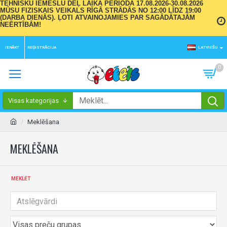
TEHNISKU IEMESLU DĒĻ LAIKA PERIODĀ 17.08.2026-30.08.2026
MŪSU FIZISKAIS VEIKALS RĪGĀ STRĀDĀS NO 12:00 LĪDZ 19:00
(DARBA DIENĀS). ĻOTI ATVAINOJAMIES PAR SAGĀDĀTAJĀM
NEĒRTĪBĀM!
IENĀKT
REĢISTRĀCIJA
LATVIEŠU
0
Visas kategorijas
Meklēšana
MEKLĒŠANA
MEKLĒT