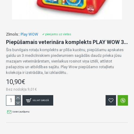
Zīmols::
Play WOW
✔ pieejams uz vietas
Piepūšamais veterināra komplekts PLAY WOW 31535
Šis burvīgais rotaļu komplekts ar plīša kucēnu, piepūšamu apskates
galdu un 3 medicīniskiem piederumiem sagādās daudz prieka jūsu
mazajam veterinārārstam, vienlaikus rosinot viņa iztēli, attīstot
pašapziņu un atbildības sajūtu. Play Wow piepūšamo rotaļlietu
kolekcija ir izstrādāta, lai izklaidētu..
10,90€
Bez nodokļa:9,01€
IELIKT GROZĀ
Uzdot jautājumu