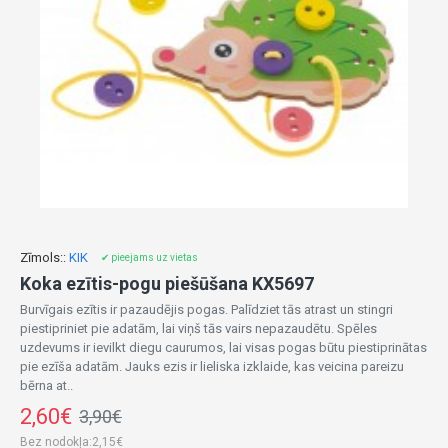
Zīmols::
KIK
✔ pieejams uz vietas
Koka ezītis-pogu piešūšana KX5697
Burvīgais ezītis ir pazaudējis pogas. Palīdziet tās atrast un stingri
piestipriniet pie adatām, lai viņš tās vairs nepazaudētu. Spēles
uzdevums ir ievilkt diegu caurumos, lai visas pogas būtu piestiprinātas
pie ezīša adatām. Jauks ezis ir lieliska izklaide, kas veicina pareizu
bērna at..
2,60€
3,90€
Bez nodokļa:2,15€