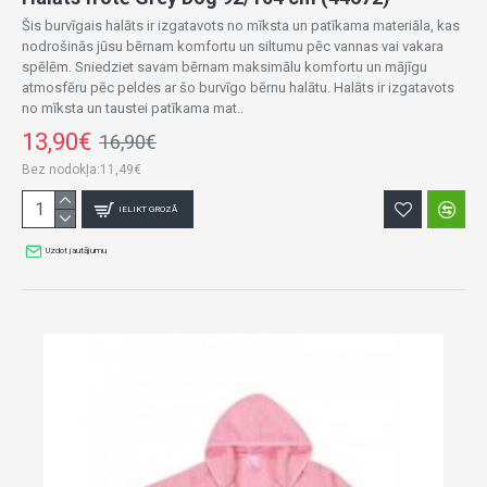
Šis burvīgais halāts ir izgatavots no mīksta un patīkama materiāla, kas
nodrošinās jūsu bērnam komfortu un siltumu pēc vannas vai vakara
spēlēm. Sniedziet savam bērnam maksimālu komfortu un mājīgu
atmosfēru pēc peldes ar šo burvīgo bērnu halātu. Halāts ir izgatavots
no mīksta un taustei patīkama mat..
13,90€
16,90€
Bez nodokļa:11,49€
IELIKT GROZĀ
Uzdot jautājumu