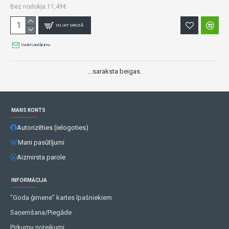
Bez nodokļa:11,49€
IELIKT GROZĀ
Uzdot jautājumu
...saraksta beigas.
MANS KONTS
Autorizēties (ielogoties)
Mani pasūtījumi
Aizmirsta parole
INFORMĀCIJA
"Goda ģimene" kartes īpašniekiem
Saņemšana/Piegāde
Pirkumu noteikumi