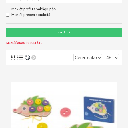
Meklēt preču apakšgrupās
Meklēt preces aprakstā
MEKLĒT
MEKLĒŠANAS REZULTĀTS
0