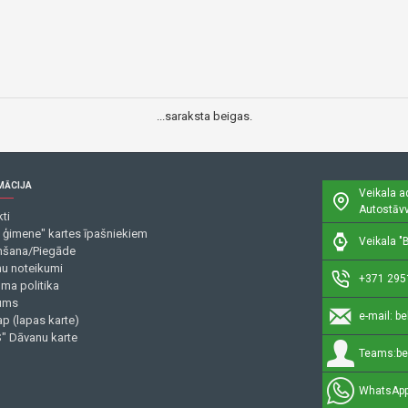
...saraksta beigas.
MĀCIJA
Veikala a
Autostāvv
ti
 ģimene" kartes īpašniekiem
Veikala "B
šana/Piegāde
mu noteikumi
+371 295
uma politika
ums
e-mail:
be
p (lapas karte)
" Dāvanu karte
Teams:
be
WhatsApp