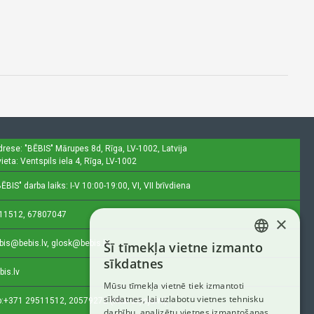
drese: "BĒBIS"
Mārupes 8d, Rīga, LV-1002, Latvija
ieta: Ventspils iela 4, Rīga, LV-1002
ĒBIS" darba laiks: I-V 10:00-19:00, VI, VII brīvdiena
11512, 67807047
×
bis@bebis.lv, glosk@bebis.lv
Šī tīmekļa vietne izmanto
LATVIAN
sīkdatnes
bis.lv
RUSSIAN
Mūsu tīmekļa vietnē tiek izmantoti
sīkdatnes, lai uzlabotu vietnes tehnisku
ENGLISH
:
+371 29511512, 20579272 (tikai ziņojumi)
darbību, analizētu vietnes izmantošanas