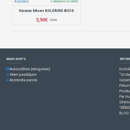
Kolorino
✔ pieejams uz vietas
Vasaras bikses KOLORINO BI210
3,90€
7,95€
MANS KONTS
INFOR
Autorizēties (ielogoties)
Kontak
Mani pasūtījumi
"Goda
Aizmirsta parole
Saņem
Pirku
Privāt
Par m
Sitema
"BĒBIS
BLOG