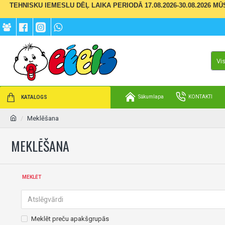
TEHNISKU IEMESLU DĒĻ LAIKA PERIODĀ 17.08.2026-30.08.2026 M
Vi
Sākumlapa
KONTAKTI
KATALOGS
Meklēšana
MEKLĒŠANA
MEKLĒT
Meklēt preču apakšgrupās