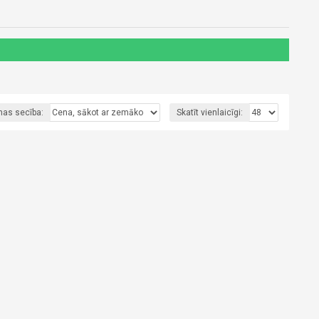
nas secība:
Skatīt vienlaicīgi: