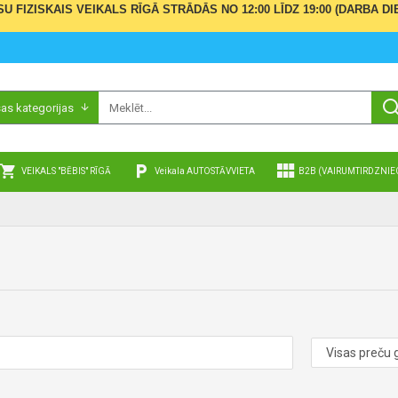
ŪSU FIZISKAIS VEIKALS RĪGĀ STRĀDĀS NO 12:00 LĪDZ 19:00 (DARBA
sas kategorijas
VEIKALS "BĒBIS" RĪGĀ
Veikala AUTOSTĀVVIETA
B2B (VAIRUMTIRDZNIE