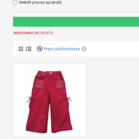
Meklēt preces aprakstā
MEKLĒŠANAS REZULTĀTS
Preču salīdzināšana
0