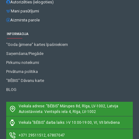
Autorizēties (ielogoties)
Mani pasūtījumi
Aizmirsta parole
INFORMĀCIJA
"Goda ģimene" kartes īpašniekiem
Saņemšana/Piegāde
Pirkumu noteikumi
Privātuma politika
"BĒBIS" Dāvanu karte
BLOG
Veikala adrese: "BĒBIS"
Mārupes 8d, Rīga, LV-1002, Latvija
Autostāvvieta: Ventspils iela 4, Rīga, LV-1002
Veikala "BĒBIS" darba laiks: I-V 10:00-19:00, VI, VII brīvdiena
+371 29511512, 67807047