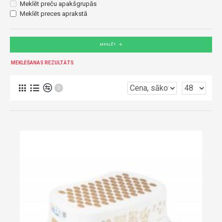
Meklēt preču apakšgrupās
Meklēt preces aprakstā
MEKLĒT
MEKLĒŠANAS REZULTĀTS
0