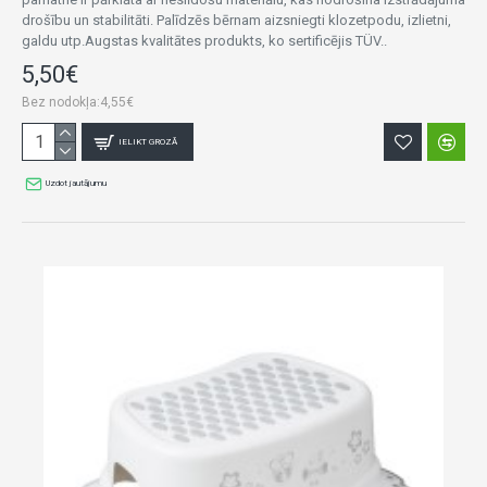
drošību un stabilitāti. Palīdzēs bērnam aizsniegti klozetpodu, izlietni,
galdu utp.Augstas kvalitātes produkts, ko sertificējis TÜV..
5,50€
Bez nodokļa:4,55€
IELIKT GROZĀ
Uzdot jautājumu