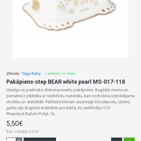
Zīmols::
Tega Baby
✔ pieejams uz vietas
Pakāpiens-step BEAR white pearl MS-017-118
Izturīgs un praktisks divkomponentu pakāpiens. Augšējā virsma un
pamatne ir pārklāta ar neslīdošu materiālu, kas nodrošina izstrādājuma
drošību un stabilitāti. Palīdzēs bērnam aizsniegti klozetpodu, izlietni,
galdu utp.Augstas kvalitātes produkts, ko sertificējis TÜV
Rheinland.Ražots Polijā. Te..
5,50€
Bez nodokļa:4,55€