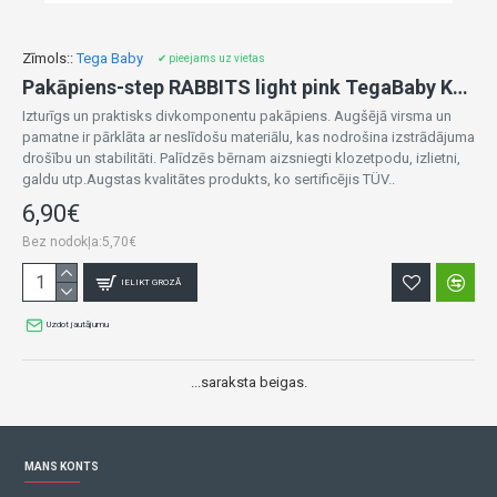
Zīmols::
Tega Baby
✔ pieejams uz vietas
Pakāpiens-step RABBITS light pink TegaBaby KR-006-104
Izturīgs un praktisks divkomponentu pakāpiens. Augšējā virsma un
pamatne ir pārklāta ar neslīdošu materiālu, kas nodrošina izstrādājuma
drošību un stabilitāti. Palīdzēs bērnam aizsniegti klozetpodu, izlietni,
galdu utp.Augstas kvalitātes produkts, ko sertificējis TÜV..
6,90€
Bez nodokļa:5,70€
IELIKT GROZĀ
Uzdot jautājumu
...saraksta beigas.
MANS KONTS