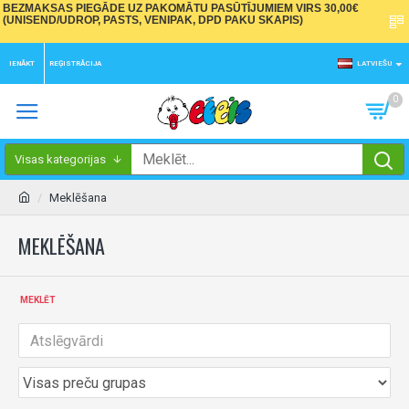
BEZMAKSAS PIEGĀDE UZ PAKOMĀTU PASŪTĪJUMIEM VIRS 30,00€
(UNISEND/UDROP, PASTS, VENIPAK, DPD PAKU SKAPIS)
IENĀKT
REĢISTRĀCIJA
LATVIEŠU
0
Visas kategorijas
Meklēšana
MEKLĒŠANA
MEKLĒT