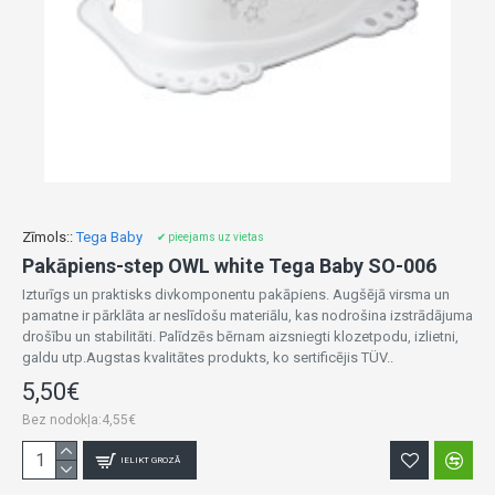
Zīmols::
Tega Baby
✔ pieejams uz vietas
Pakāpiens-step OWL white Tega Baby SO-006
Izturīgs un praktisks divkomponentu pakāpiens. Augšējā virsma un
pamatne ir pārklāta ar neslīdošu materiālu, kas nodrošina izstrādājuma
drošību un stabilitāti. Palīdzēs bērnam aizsniegti klozetpodu, izlietni,
galdu utp.Augstas kvalitātes produkts, ko sertificējis TÜV..
5,50€
Bez nodokļa:4,55€
IELIKT GROZĀ