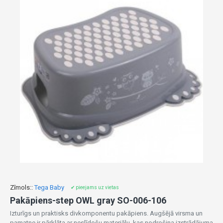
Zīmols::
Tega Baby
✔ pieejams uz vietas
Pakāpiens-step OWL gray SO-006-106
Izturīgs un praktisks divkomponentu pakāpiens. Augšējā virsma un
pamatne ir pārklāta ar neslīdošu materiālu, kas nodrošina izstrādājuma