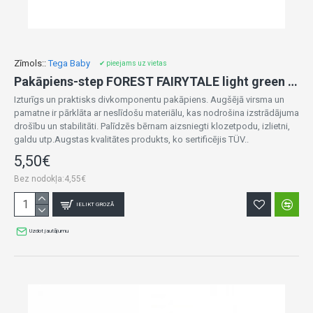
Zīmols::
Tega Baby
✔ pieejams uz vietas
Pakāpiens-step FOREST FAIRYTALE light green FF-006-112
Izturīgs un praktisks divkomponentu pakāpiens. Augšējā virsma un
pamatne ir pārklāta ar neslīdošu materiālu, kas nodrošina izstrādājuma
drošību un stabilitāti. Palīdzēs bērnam aizsniegti klozetpodu, izlietni,
galdu utp.Augstas kvalitātes produkts, ko sertificējis TÜV..
5,50€
Bez nodokļa:4,55€
IELIKT GROZĀ
Uzdot jautājumu