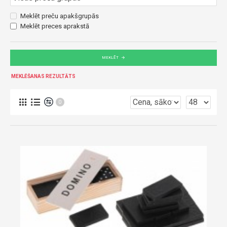
Meklēt preču apakšgrupās
Meklēt preces aprakstā
MEKLĒT
MEKLĒŠANAS REZULTĀTS
0