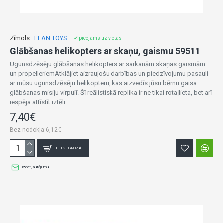
Zīmols::
LEAN TOYS
✔ pieejams uz vietas
Glābšanas helikopters ar skaņu, gaismu 59511
Ugunsdzēsēju glābšanas helikopters ar sarkanām skaņas gaismām
un propelleriemAtklājiet aizraujošu darbības un piedzīvojumu pasauli
ar mūsu ugunsdzēsēju helikopteru, kas aizvedīs jūsu bērnu gaisa
glābšanas misiju virpulī. Šī reālistiskā replika ir ne tikai rotaļlieta, bet arī
iespēja attīstīt iztēli ..
7,40€
Bez nodokļa:6,12€
IELIKT GROZĀ
Uzdot jautājumu