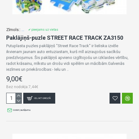
Zīmols::
...
✔ pieejams uz vietas
Paklājiņš-puzle STREET RACE TRACK ZA3150
Putuplasta puzles paklājiņš "Street Race Track" ir lieliska izvēle
ikvienam jaunam auto entuziastam, kurš mīl aizraujošus sacīkšu
piedzīvojumus. Šis paklājiņš apvieno izglītojošu un izklaides vērtību,
radot krāsainu, mīkstu un drošu vidi spēlēm un mācībām.Galvenās
iezīmes un priekšrocības:- Ielu un ..
9,00€
Bez nodokļa:7,44€
IELIKT GROZĀ
Uzdot jautājumu