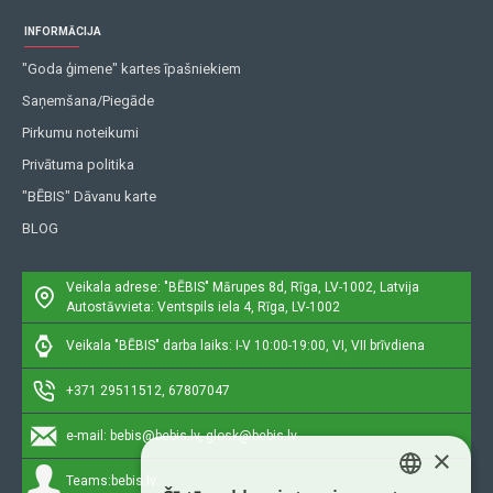
INFORMĀCIJA
"Goda ģimene" kartes īpašniekiem
Saņemšana/Piegāde
Pirkumu noteikumi
Privātuma politika
"BĒBIS" Dāvanu karte
BLOG
Veikala adrese: "BĒBIS"
Mārupes 8d, Rīga, LV-1002, Latvija
Autostāvvieta: Ventspils iela 4, Rīga, LV-1002
Veikala "BĒBIS" darba laiks: I-V 10:00-19:00, VI, VII brīvdiena
+371 29511512, 67807047
e-mail:
bebis@bebis.lv, glosk@bebis.lv
×
Teams:
bebis.lv