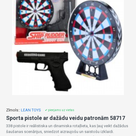
Zīmols::
LEAN TOYS
✔ pieejams uz vietas
Sporta pistole ar dažādu veidu patronām 58717
338 pistole ir reālistiska un dinamiska rotaļlieta, kas ļauj veikt dažādus
šaušanas scenārijus, sniedzot aizraujošu un saistošu izklaidi.