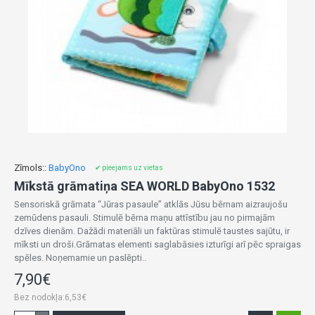
Zīmols::
BabyOno
✔ pieejams uz vietas
Mīkstā grāmatiņa SEA WORLD BabyOno 1532
Sensoriskā grāmata “Jūras pasaule” atklās Jūsu bērnam aizraujošu
zemūdens pasauli. Stimulē bērna maņu attīstību jau no pirmajām
dzīves dienām. Dažādi materiāli un faktūras stimulē taustes sajūtu, ir
mīksti un droši.Grāmatas elementi saglabāsies izturīgi arī pēc spraigas
spēles. Noņemamie un paslēpti..
7,90€
Bez nodokļa:6,53€