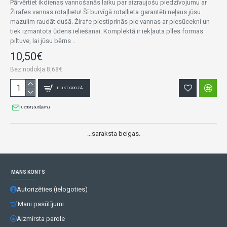
Pārvērtiet ikdienas vannošanās laiku par aizraujošu piedzīvojumu ar
Žirafes vannas rotaļlietu! Šī burvīgā rotaļlieta garantēti neļaus jūsu
mazulim raudāt dušā. Žirafe piestiprinās pie vannas ar piesūcekni un
tiek izmantota ūdens ieliešanai. Komplektā ir iekļauta pīles formas
piltuve, lai jūsu bērns ..
10,50€
Bez nodokļa:8,68€
IELIKT GROZĀ
Uzdot jautājumu
...saraksta beigas.
MANS KONTS
Autorizēties (ielogoties)
Mani pasūtījumi
Aizmirsta parole