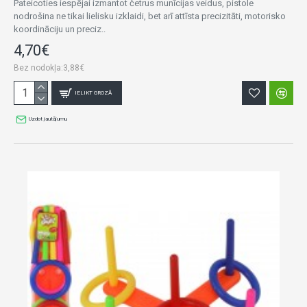
Pateicoties iespējai izmantot četrus munīcijas veidus, pistole
nodrošina ne tikai lielisku izklaidi, bet arī attīsta precizitāti, motorisko
koordināciju un preciz..
4,70€
Bez nodokļa:3,88€
IELIKT GROZĀ
Uzdot jautājumu