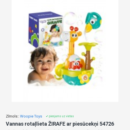
Zīmols::
Woopie Toys
✔ pieejams uz vietas
Vannas rotaļlieta ŽIRAFE ar piesūcekņi 54726