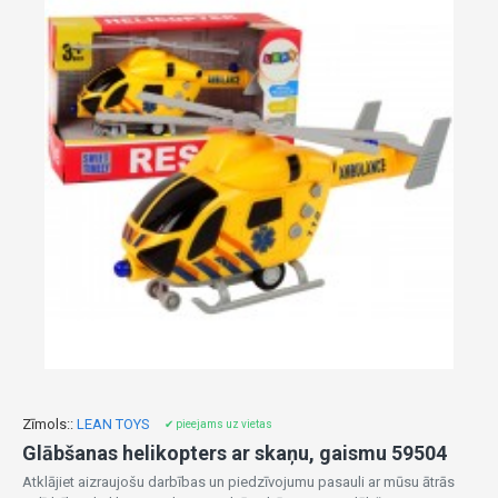
Zīmols::
LEAN TOYS
✔ pieejams uz vietas
Glābšanas helikopters ar skaņu, gaismu 59504
Atklājiet aizraujošu darbības un piedzīvojumu pasauli ar mūsu ātrās