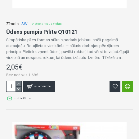
Zīmols::
SW
✔ pieejams uz vietas
Ūdens pumpis Pīlīte Q10121
Simpātiska pīles formas sūknis padarīs jebkuru spēli pagalmā
aizraujošu. Rotaļlieta ir vienkārša — sūknis darbojas pēc šļirces
principa. Pietiek uzņemt ūdeni, pavilkt rokturi, tad vērst to vajadzīgajā
virzienā un nospiest rokturi, lai ūdens izšautu. Izmērs: 17x6x6 cm..
2,05€
Bez nodokļa:1,69€
IELIKT GROZĀ
Uzdot jautājumu