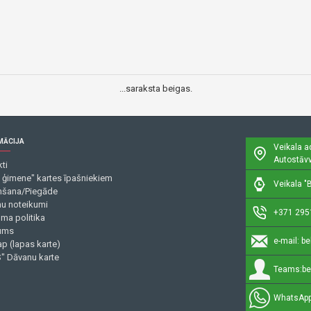
...saraksta beigas.
MĀCIJA
Veikala a
Autostāvv
ti
 ģimene" kartes īpašniekiem
Veikala "B
šana/Piegāde
mu noteikumi
+371 295
uma politika
ums
e-mail:
be
p (lapas karte)
" Dāvanu karte
Teams:
be
WhatsApp