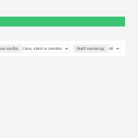
nas secība:
Skatīt vienlaicīgi: