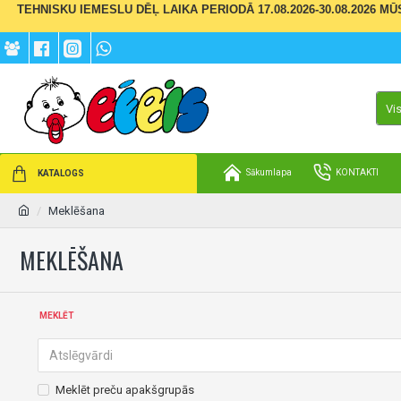
TEHNISKU IEMESLU DĒĻ LAIKA PERIODĀ 17.08.2026-30.08.2026 M
Vi
Sākumlapa
KONTAKTI
KATALOGS
Meklēšana
MEKLĒŠANA
MEKLĒT
Meklēt preču apakšgrupās