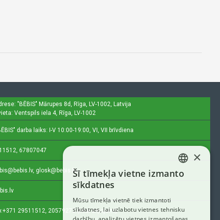
drese: "BĒBIS"
Mārupes 8d, Rīga, LV-1002, Latvija
ieta: Ventspils iela 4, Rīga, LV-1002
ĒBIS" darba laiks: I-V 10:00-19:00, VI, VII brīvdiena
11512, 67807047
×
bis@bebis.lv, glosk@bebis.lv
Šī tīmekļa vietne izmanto
LATVIAN
sīkdatnes
bis.lv
RUSSIAN
Mūsu tīmekļa vietnē tiek izmantoti
sīkdatnes, lai uzlabotu vietnes tehnisku
ENGLISH
:
+371 29511512, 20579272 (tikai ziņojumi)
darbību, analizētu vietnes izmantošanas