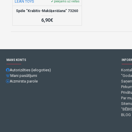
LEAN TOYS
✔ pieejams uz vietas
Spēle "Krabītis-Makšķerēšana" 73260
6,90€
MANS KONTS
INFOR
Autorizēties (ielogoties)
Kontak
Mani pasūtījumi
"Goda
Aizmirsta parole
Saņem
Pirku
Privāt
Par m
Sitema
"BĒBIS
BLOG