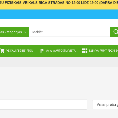
ŪSU FIZISKAIS VEIKALS RĪGĀ STRĀDĀS NO 12:00 LĪDZ 19:00 (DARBA
sas kategorijas
VEIKALS "BĒBIS" RĪGĀ
Veikala AUTOSTĀVVIETA
B2B (VAIRUMTIRDZNIE