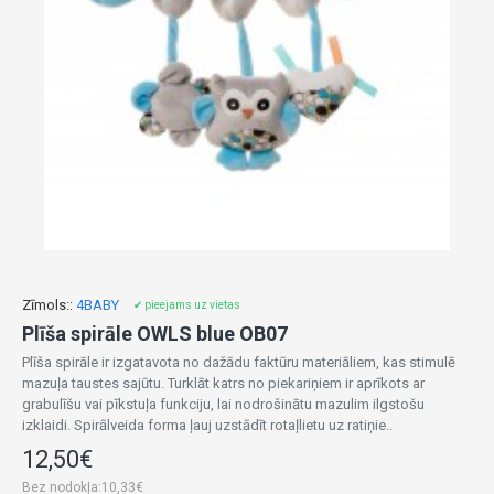
Zīmols::
4BABY
✔ pieejams uz vietas
Plīša spirāle OWLS blue OB07
Plīša spirāle ir izgatavota no dažādu faktūru materiāliem, kas stimulē
mazuļa taustes sajūtu. Turklāt katrs no piekariņiem ir aprīkots ar
grabulīšu vai pīkstuļa funkciju, lai nodrošinātu mazulim ilgstošu
izklaidi. Spirālveida forma ļauj uzstādīt rotaļlietu uz ratiņie..
12,50€
Bez nodokļa:10,33€