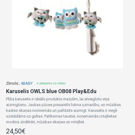
Zīmols::
4BABY
✔ pieejams uz vietas
Karuselis OWLS blue OB08 Play&Edu
Plīša karuselis ir ideāls produkts mazulim, lai atvieglotu viņa
aizmigšanu. Jaukas pūces piesaistīs bērna uzmanību, un mūzikas
kastes skaņas nomierinās un palīdzēs aizmigt. Karuselis ir viegli
uzstādāms uz gultas. Patīkamas taustei, noņemamās rotaļlietas
modina zinātkāri, mūzikas skaņas un rotaļliet..
24,50€