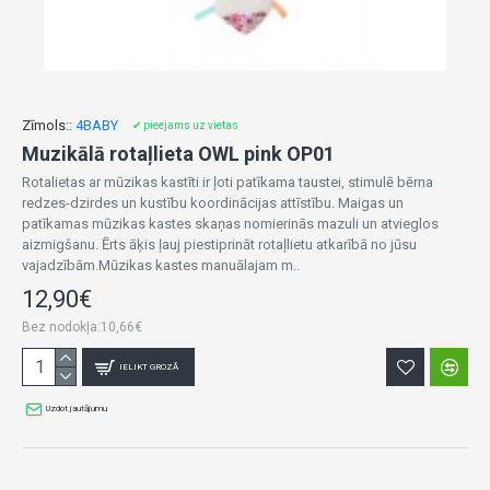
Zīmols::
4BABY
✔ pieejams uz vietas
Muzikālā rotaļlieta OWL pink OP01
Rotalietas ar mūzikas kastīti ir ļoti patīkama taustei, stimulē bērna
redzes-dzirdes un kustību koordinācijas attīstību. Maigas un
patīkamas mūzikas kastes skaņas nomierinās mazuli un atvieglos
aizmigšanu. Ērts āķis ļauj piestiprināt rotaļlietu atkarībā no jūsu
vajadzībām.Mūzikas kastes manuālajam m..
12,90€
Bez nodokļa:10,66€
IELIKT GROZĀ
Uzdot jautājumu