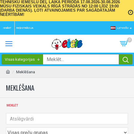
TEHNISKU IEMESLU DĒĻ LAIKA PERIODĀ 17.08.2026-30.08.2026
MŪSU FIZISKAIS VEIKALS RĪGĀ STRĀDĀS NO 12:00 LĪDZ 19:00
(DARBA DIENĀS). ĻOTI ATVAINOJAMIES PAR SAGĀDĀTAJĀM
NEĒRTĪBĀM!
IENĀKT
REĢISTRĀCIJA
LATVIEŠU
0
Visas kategorijas
Meklēšana
MEKLĒŠANA
MEKLĒT