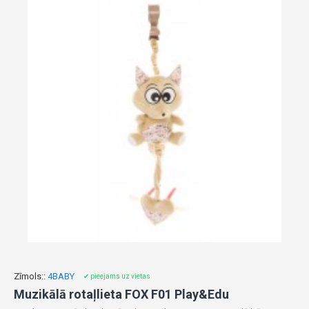
Zīmols::
4BABY
✔ pieejams uz vietas
Muzikālā rotaļlieta FOX F01 Play&Edu