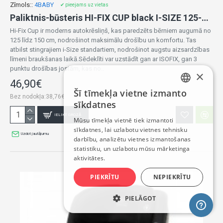
Zīmols::
4BABY
✔ pieejams uz vietas
Paliktnis-būsteris HI-FIX CUP black I-SIZE 125-150 cm
Hi-Fix Cup ir moderns autokrēsliņš, kas paredzēts bērniem augumā no
125 līdz 150 cm, nodrošinot maksimālu drošību un komfortu. Tas
atbilst stingrajiem i-Size standartiem, nodrošinot augstu aizsardzības
līmeni braukšanas laikā.Sēdeklīti var uzstādīt gan ar ISOFIX, gan 3
punktu drošības jostām, kas no..
×
46,90€
Šī tīmekļa vietne izmanto
LATVIAN
Bez nodokļa:38,76€
sīkdatnes
RUSSIAN
IELIKT GROZĀ
Mūsu tīmekļa vietnē tiek izmantoti
sīkdatnes, lai uzlabotu vietnes tehnisku
ENGLISH
Uzdot jautājumu
darbību, analizētu vietnes izmantošanas
statistiku, un uzlabotu mūsu mārketinga
aktivitātes.
PIEKRĪTU
NEPIEKRĪTU
PIELĀGOT