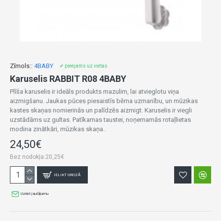
Zīmols::
4BABY
✔ pieejams uz vietas
Karuselis RABBIT R08 4BABY
Plīša karuselis ir ideāls produkts mazulim, lai atvieglotu viņa
aizmigšanu. Jaukas pūces piesaistīs bērna uzmanību, un mūzikas
kastes skaņas nomierinās un palīdzēs aizmigt. Karuselis ir viegli
uzstādāms uz gultas. Patīkamas taustei, noņemamās rotaļlietas
modina zinātkāri, mūzikas skaņa..
24,50€
Bez nodokļa:20,25€
IELIKT GROZĀ
Uzdot jautājumu