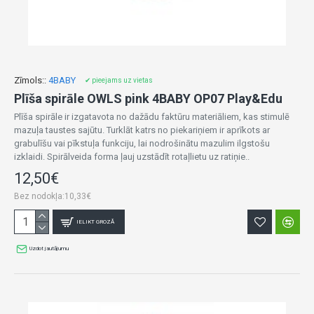
Zīmols::
4BABY
✔ pieejams uz vietas
Plīša spirāle OWLS pink 4BABY OP07 Play&Edu
Plīša spirāle ir izgatavota no dažādu faktūru materiāliem, kas stimulē
mazuļa taustes sajūtu. Turklāt katrs no piekariņiem ir aprīkots ar
grabulīšu vai pīkstuļa funkciju, lai nodrošinātu mazulim ilgstošu
izklaidi. Spirālveida forma ļauj uzstādīt rotaļlietu uz ratiņie..
12,50€
Bez nodokļa:10,33€
IELIKT GROZĀ
Uzdot jautājumu