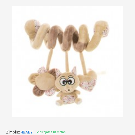
Zīmols::
4BABY
✔ pieejams uz vietas