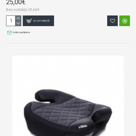
25,00€
Bez nodokļa:20,66€
IELIKT GROZĀ
Uzdot jautājumu