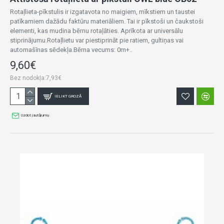
Rotaļlieta-pīkstulis ir izgatavota no maigiem, mīkstiem un taustei
patīkamiem dažādu faktūru materiāliem. Tai ir pīkstoši un čaukstoši
elementi, kas mudina bērnu rotaļāties. Aprīkota ar universālu
stiprinājumu.Rotaļlietu var piestiprināt pie ratiem, gultiņas vai
automašīnas sēdekļa.Bērna vecums: 0m+..
9,60€
Bez nodokļa:7,93€
IELIKT GROZĀ
Uzdot jautājumu