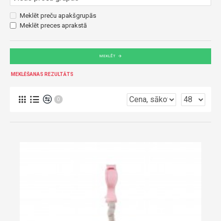
Meklēt preču apakšgrupās
Meklēt preces aprakstā
MEKLĒT
MEKLĒŠANAS REZULTĀTS
0