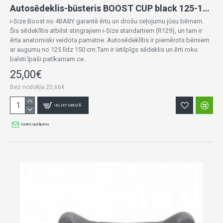
Autosēdeklis-būsteris BOOST CUP black 125-150 cm
i-Size Boost no 4BABY garantē ērtu un drošu ceļojumu jūsu bērnam.
Šis sēdeklītis atbilst stingrajiem i-Size standartiem (R129), un tam ir
ērta anatomiski veidota pamatne. Autosēdeklītis ir piemērots bērniem
ar augumu no 125 līdz 150 cm.Tam ir ietilpīgs sēdeklis un ērti roku
balsti īpaši patīkamam ce..
25,00€
Bez nodokļa:20,66€
IELIKT GROZĀ
Uzdot jautājumu