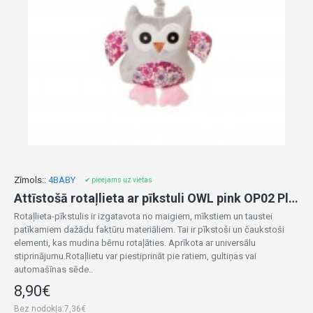
Zīmols::
4BABY
✔ pieejams uz vietas
Attīstošā rotaļlieta ar pīkstuli OWL pink OP02 Play&Edu
Rotaļlieta-pīkstulis ir izgatavota no maigiem, mīkstiem un taustei
patīkamiem dažādu faktūru materiāliem. Tai ir pīkstoši un čaukstoši
elementi, kas mudina bērnu rotaļāties. Aprīkota ar universālu
stiprinājumu.Rotaļlietu var piestiprināt pie ratiem, gultiņas vai
automašīnas sēde..
8,90€
Bez nodokļa:7,36€