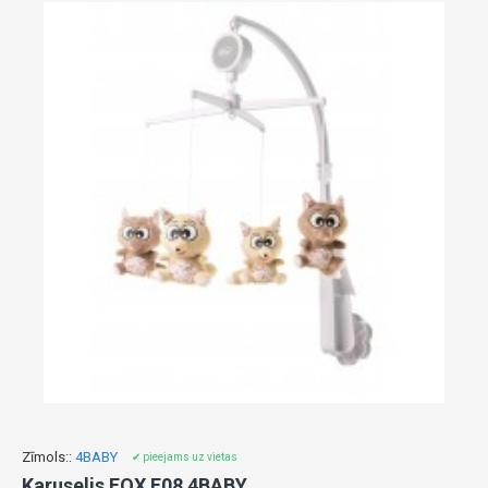
Zīmols::
4BABY
✔ pieejams uz vietas
Karuselis FOX F08 4BABY