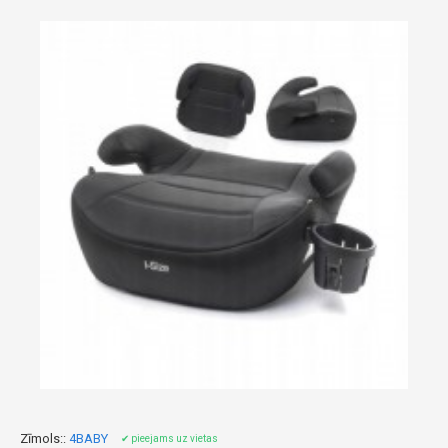
Zīmols::
4BABY
✔ pieejams uz vietas