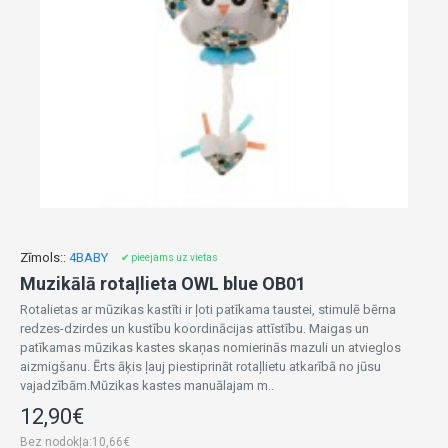
Zīmols::
4BABY
✔ pieejams uz vietas
Muzikālā rotaļlieta OWL blue OB01
Rotalietas ar mūzikas kastīti ir ļoti patīkama taustei, stimulē bērna
redzes-dzirdes un kustību koordinācijas attīstību. Maigas un
patīkamas mūzikas kastes skaņas nomierinās mazuli un atvieglos
aizmigšanu. Ērts āķis ļauj piestiprināt rotaļlietu atkarībā no jūsu
vajadzībām.Mūzikas kastes manuālajam m..
12,90€
Bez nodokļa:10,66€