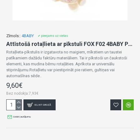
Zīmols::
4BABY
✔ pieejams uz vietas
Attīstošā rotaļlieta ar pīkstuli FOX F02 4BABY Play&Edu
Rotaļlieta-pīkstulis ir izgatavota no maigiem, mīkstiem un taustei
patīkamiem dažādu faktūru materiāliem. Tai ir pīkstoši un čaukstoši
elementi, kas mudina bērnu rotaļāties. Aprīkota ar universālu
stiprinājumu.Rotaļlietu var piestiprināt pie ratiem, gultiņas vai
automašīnas sēde..
9,60€
Bez nodokļa:7,93€
IELIKT GROZĀ
Uzdot jautājumu