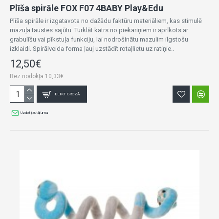
Plīša spirāle FOX F07 4BABY Play&Edu
Plīša spirāle ir izgatavota no dažādu faktūru materiāliem, kas stimulē
mazuļa taustes sajūtu. Turklāt katrs no piekariņiem ir aprīkots ar
grabulīšu vai pīkstuļa funkciju, lai nodrošinātu mazulim ilgstošu
izklaidi. Spirālveida forma ļauj uzstādīt rotaļlietu uz ratiņie..
12,50€
Bez nodokļa:10,33€
IELIKT GROZĀ
Uzdot jautājumu