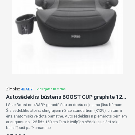
Zīmols::
4BABY
✔ pieejams uz vietas
Autosēdeklis-būsteris BOOST CUP graphite 125-150 cm
i-Size Boost no 4BABY garantē ērtu un drošu ceļojumu jūsu bērnam.
Šis sēdeklītis atbilst stingrajiem i-Size standartiem (R129), un tam ir
ērta anatomiski veidota pamatne. Autosēdeklītis ir piemērots bērniem
ar augumu no 125 līdz 150 cm.Tam ir ietilpīgs sēdeklis un ērti roku
balsti īpaši patīkamam ce..