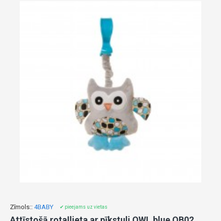
Zīmols::
4BABY
✔ pieejams uz vietas
Attīstošā rotaļlieta ar pīkstuli OWL blue OB02