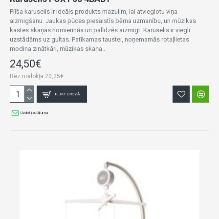
Plīša karuselis ir ideāls produkts mazulim, lai atvieglotu viņa
aizmigšanu. Jaukas pūces piesaistīs bērna uzmanību, un mūzikas
kastes skaņas nomierinās un palīdzēs aizmigt. Karuselis ir viegli
uzstādāms uz gultas. Patīkamas taustei, noņemamās rotaļlietas
modina zinātkāri, mūzikas skaņa..
24,50€
Bez nodokļa:20,25€
IELIKT GROZĀ
Uzdot jautājumu