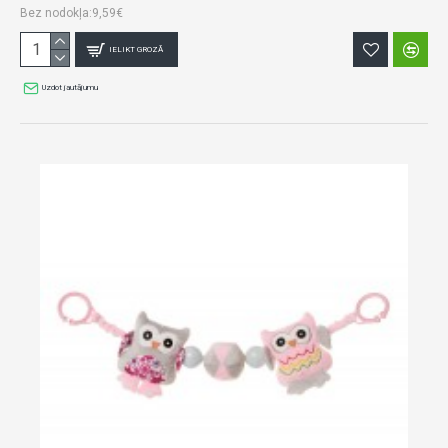
Bez nodokļa:9,59€
IELIKT GROZĀ
Uzdot jautājumu