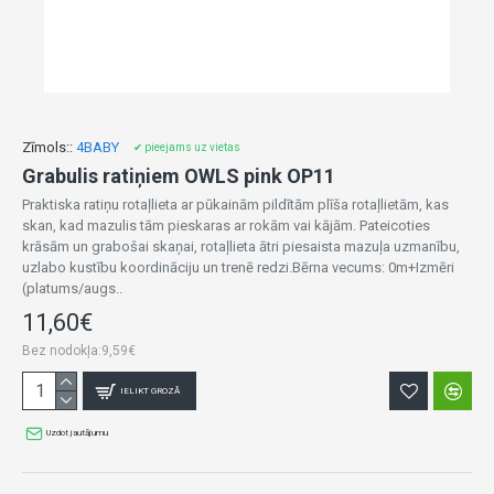
Zīmols::
4BABY
✔ pieejams uz vietas
Grabulis ratiņiem OWLS pink OP11
Praktiska ratiņu rotaļlieta ar pūkainām pildītām plīša rotaļlietām, kas
skan, kad mazulis tām pieskaras ar rokām vai kājām. Pateicoties
krāsām un grabošai skaņai, rotaļlieta ātri piesaista mazuļa uzmanību,
uzlabo kustību koordināciju un trenē redzi.Bērna vecums: 0m+Izmēri
(platums/augs..
11,60€
Bez nodokļa:9,59€
IELIKT GROZĀ
Uzdot jautājumu