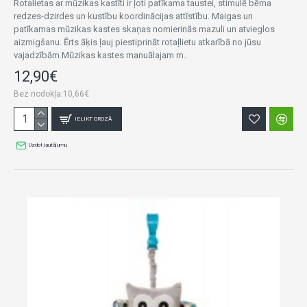
Rotalietas ar mūzikas kastīti ir ļoti patīkama taustei, stimulē bērna
redzes-dzirdes un kustību koordinācijas attīstību. Maigas un
patīkamas mūzikas kastes skaņas nomierinās mazuli un atvieglos
aizmigšanu. Ērts āķis ļauj piestiprināt rotaļlietu atkarībā no jūsu
vajadzībām.Mūzikas kastes manuālajam m..
12,90€
Bez nodokļa:10,66€
IELIKT GROZĀ
Uzdot jautājumu