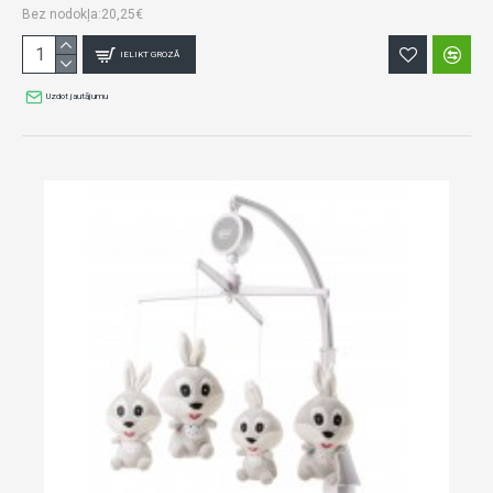
Bez nodokļa:20,25€
IELIKT GROZĀ
Uzdot jautājumu