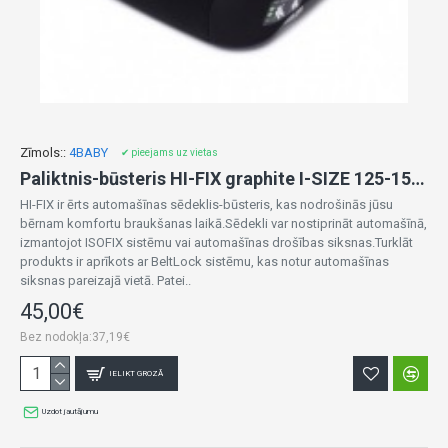
Zīmols::
4BABY
✔ pieejams uz vietas
Paliktnis-būsteris HI-FIX graphite I-SIZE 125-150 cm
HI-FIX ir ērts automašīnas sēdeklis-būsteris, kas nodrošinās jūsu
bērnam komfortu braukšanas laikā.Sēdekli var nostiprināt automašīnā,
izmantojot ISOFIX sistēmu vai automašīnas drošības siksnas.Turklāt
produkts ir aprīkots ar BeltLock sistēmu, kas notur automašīnas
siksnas pareizajā vietā. Patei..
45,00€
Bez nodokļa:37,19€
IELIKT GROZĀ
Uzdot jautājumu