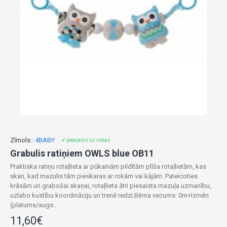
Zīmols::
4BABY
✔ pieejams uz vietas
Grabulis ratiņiem OWLS blue OB11
Praktiska ratiņu rotaļlieta ar pūkainām pildītām plīša rotaļlietām, kas
skan, kad mazulis tām pieskaras ar rokām vai kājām. Pateicoties
krāsām un grabošai skaņai, rotaļlieta ātri piesaista mazuļa uzmanību,
uzlabo kustību koordināciju un trenē redzi.Bērna vecums: 0m+Izmēri
(platums/augs..
11,60€