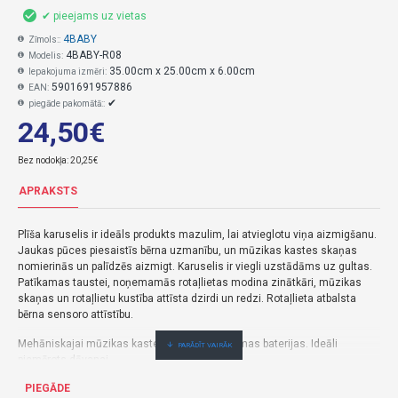
✔ pieejams uz vietas
4BABY
Zīmols::
4BABY-R08
Modelis:
35.00cm x 25.00cm x 6.00cm
Iepakojuma izmēri:
5901691957886
EAN:
✔
piegāde pakomātā::
24,50€
Bez nodokļa: 20,25€
APRAKSTS
Plīša karuselis ir ideāls produkts mazulim, lai atvieglotu viņa aizmigšanu.
Jaukas pūces piesaistīs bērna uzmanību, un mūzikas kastes skaņas
nomierinās un palīdzēs aizmigt. Karuselis ir viegli uzstādāms uz gultas.
Patīkamas taustei, noņemamās rotaļlietas modina zinātkāri, mūzikas
skaņas un rotaļlietu kustība attīsta dzirdi un redzi. Rotaļlieta atbalsta
bērna sensoro attīstību.
Mehāniskajai mūzikas kastei nav nepieciešamas baterijas. Ideāli
piemērots dāvanai.
PIEGĀDE
Bērna vecums: 0m+