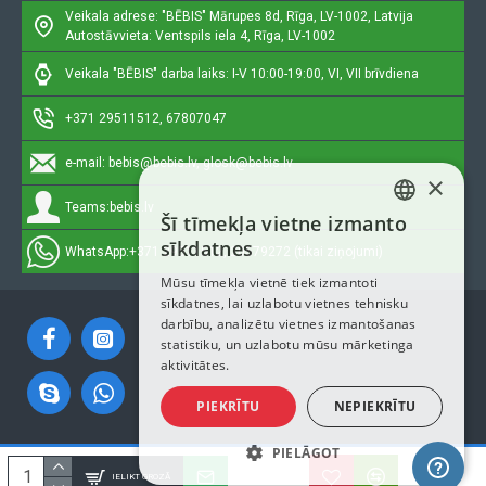
Veikala adrese: "BĒBIS"
Mārupes 8d, Rīga, LV-1002, Latvija
Autostāvvieta: Ventspils iela 4, Rīga, LV-1002
Veikala "BĒBIS" darba laiks: I-V 10:00-19:00, VI, VII brīvdiena
+371 29511512, 67807047
e-mail:
bebis@bebis.lv, glosk@bebis.lv
×
Teams:
bebis.lv
Šī tīmekļa vietne izmanto
LATVIAN
sīkdatnes
WhatsApp:
+371 29511512, 20579272 (tikai ziņojumi)
RUSSIAN
Mūsu tīmekļa vietnē tiek izmantoti
sīkdatnes, lai uzlabotu vietnes tehnisku
ENGLISH
darbību, analizētu vietnes izmantošanas
statistiku, un uzlabotu mūsu mārketinga
aktivitātes.
PIEKRĪTU
NEPIEKRĪTU
PIELĀGOT
Autortiesības © 2023, Bebis.lv, Visas tiesības aizsargātas
IELIKT GROZĀ