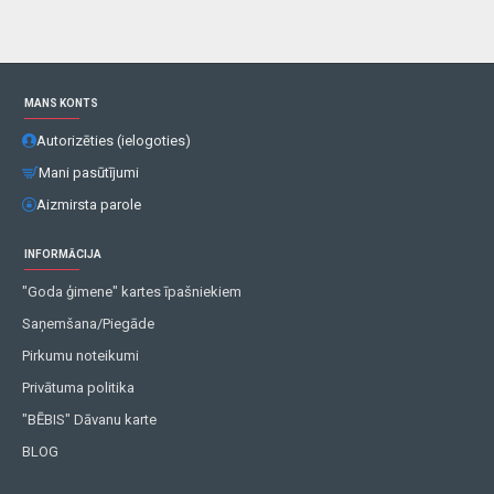
MANS KONTS
Autorizēties (ielogoties)
Mani pasūtījumi
Aizmirsta parole
INFORMĀCIJA
"Goda ģimene" kartes īpašniekiem
Saņemšana/Piegāde
Pirkumu noteikumi
Privātuma politika
"BĒBIS" Dāvanu karte
BLOG