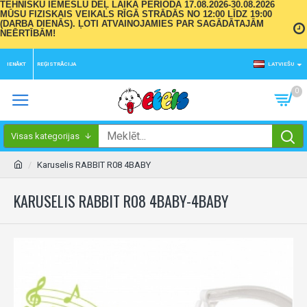
TEHNISKU IEMESLU DĒĻ LAIKA PERIODĀ 17.08.2026-30.08.2026
MŪSU FIZISKAIS VEIKALS RĪGĀ STRĀDĀS NO 12:00 LĪDZ 19:00
(DARBA DIENĀS). ĻOTI ATVAINOJAMIES PAR SAGĀDĀTAJĀM
NEĒRTĪBĀM!
IENĀKT
REĢISTRĀCIJA
LATVIEŠU
0
Visas kategorijas
Karuselis RABBIT R08 4BABY
KARUSELIS RABBIT R08 4BABY-4BABY