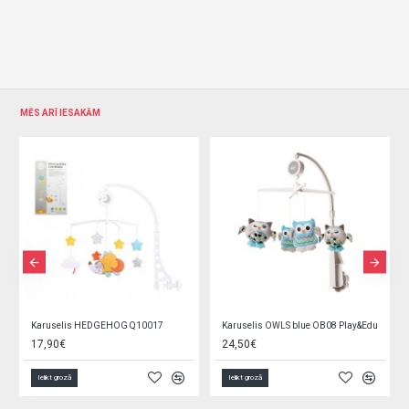
MĒS ARĪ IESAKĀM
Karuselis HEDGEHOG Q10017
Karuselis OWLS blue OB08 Play&Edu
17,90€
24,50€
Ielikt grozā
Ielikt grozā