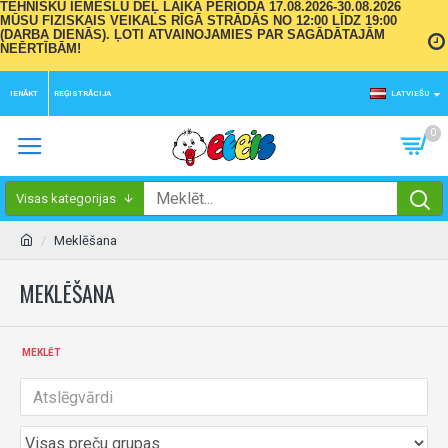
TEHNISKU IEMESLU DĒĻ LAIKA PERIODĀ 17.08.2026-30.08.2026
MŪSU FIZISKAIS VEIKALS RĪGĀ STRĀDĀS NO 12:00 LĪDZ 19:00
(DARBA DIENĀS). ĻOTI ATVAINOJAMIES PAR SAGĀDĀTAJĀM
NEĒRTĪBĀM!
IENĀKT
REĢISTRĀCIJA
LATVIEŠU
0
Visas kategorijas
Meklēšana
MEKLĒŠANA
MEKLĒT