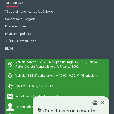
INFORMĀCIJA
"Goda ģimene" kartes īpašniekiem
Saņemšana/Piegāde
Pirkumu noteikumi
Privātuma politika
"BĒBIS" Dāvanu karte
BLOG
Veikala adrese: "BĒBIS"
Mārupes 8d, Rīga, LV-1002, Latvija
Autostāvvieta: Ventspils iela 4, Rīga, LV-1002
Veikala "BĒBIS" darba laiks: I-V 10:00-19:00, VI, VII brīvdiena
+371 29511512, 67807047
e-mail:
bebis@bebis.lv, glosk@bebis.lv
×
Teams:
bebis.lv
Šī tīmekļa vietne izmanto
LATVIAN