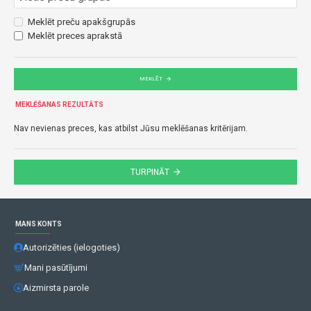
Meklēt preču apakšgrupās
Meklēt preces aprakstā
MEKLĒT
MEKLĒŠANAS REZULTĀTS
Nav nevienas preces, kas atbilst Jūsu meklēšanas kritērijam.
TURPINĀT
MANS KONTS
Autorizēties (ielogoties)
Mani pasūtījumi
Aizmirsta parole