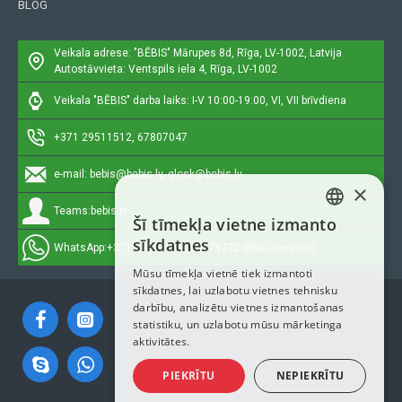
BLOG
Veikala adrese: "BĒBIS"
Mārupes 8d, Rīga, LV-1002, Latvija
Autostāvvieta: Ventspils iela 4, Rīga, LV-1002
Veikala "BĒBIS" darba laiks: I-V 10:00-19:00, VI, VII brīvdiena
+371 29511512, 67807047
e-mail:
bebis@bebis.lv, glosk@bebis.lv
×
Teams:
bebis.lv
Šī tīmekļa vietne izmanto
LATVIAN
sīkdatnes
WhatsApp:
+371 29511512, 20579272 (tikai ziņojumi)
RUSSIAN
Mūsu tīmekļa vietnē tiek izmantoti
sīkdatnes, lai uzlabotu vietnes tehnisku
ENGLISH
darbību, analizētu vietnes izmantošanas
statistiku, un uzlabotu mūsu mārketinga
aktivitātes.
PIEKRĪTU
NEPIEKRĪTU