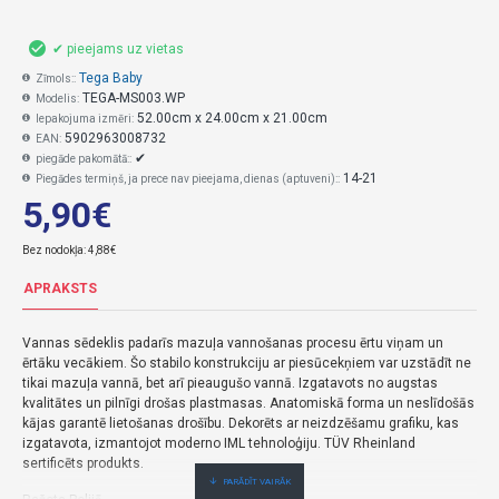
✔ pieejams uz vietas
Tega Baby
Zīmols::
TEGA-MS003.WP
Modelis:
52.00cm x 24.00cm x 21.00cm
Iepakojuma izmēri:
5902963008732
EAN:
✔
piegāde pakomātā::
14-21
Piegādes termiņš, ja prece nav pieejama, dienas (aptuveni)::
5,90€
Bez nodokļa: 4,88€
APRAKSTS
Vannas sēdeklis padarīs mazuļa vannošanas procesu ērtu viņam un
ērtāku vecākiem. Šo stabilo konstrukciju ar piesūcekņiem var uzstādīt ne
tikai mazuļa vannā, bet arī pieaugušo vannā. Izgatavots no augstas
kvalitātes un pilnīgi drošas plastmasas. Anatomiskā forma un neslīdošās
kājas garantē lietošanas drošību. Dekorēts ar neizdzēšamu grafiku, kas
izgatavota, izmantojot moderno IML tehnoloģiju. TÜV Rheinland
sertificēts produkts.