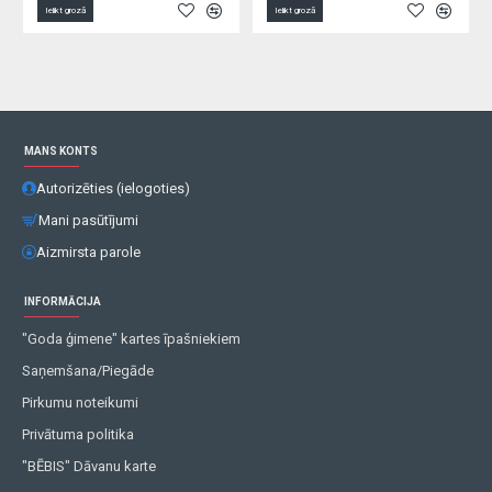
Ielikt grozā
Ielikt grozā
MANS KONTS
Autorizēties (ielogoties)
Mani pasūtījumi
Aizmirsta parole
INFORMĀCIJA
"Goda ģimene" kartes īpašniekiem
Saņemšana/Piegāde
Pirkumu noteikumi
Privātuma politika
"BĒBIS" Dāvanu karte