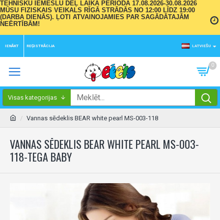
TEHNISKU IEMESLU DĒĻ LAIKA PERIODĀ 17.08.2026-30.08.2026
MŪSU FIZISKAIS VEIKALS RĪGĀ STRĀDĀS NO 12:00 LĪDZ 19:00
(DARBA DIENĀS). ĻOTI ATVAINOJAMIES PAR SAGĀDĀTAJĀM
NEĒRTĪBĀM!
IENĀKT
REĢISTRĀCIJA
LATVIEŠU
0
Visas kategorijas
Vannas sēdeklis BEAR white pearl MS-003-118
VANNAS SĒDEKLIS BEAR WHITE PEARL MS-003-
118-TEGA BABY