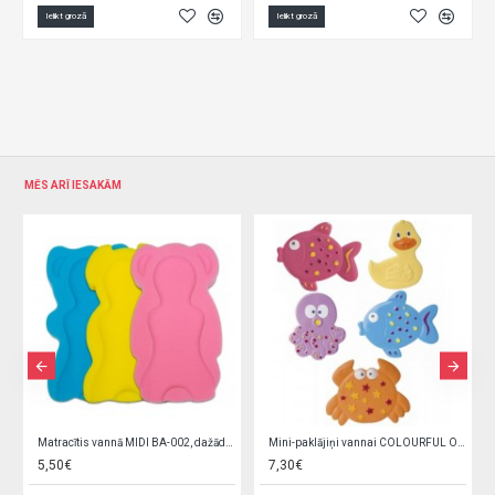
Ielikt grozā
Ielikt grozā
MĒS ARĪ IESAKĀM
Matracītis vannā MIDI BA-002, dažādas krāsas
Mini-paklājiņi vannai COLOURFUL OCEAN 5 gab. 80/003
5,50€
7,30€