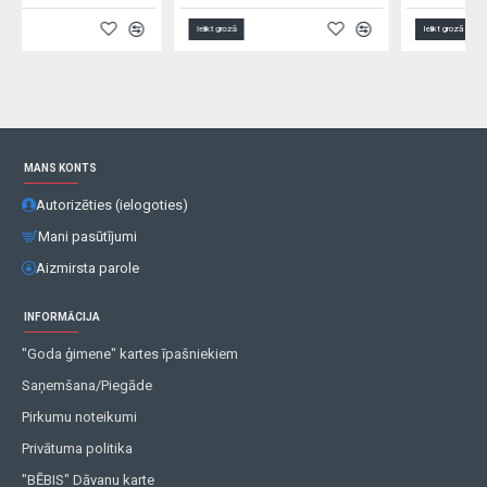
Ielikt grozā
Ielikt grozā
MANS KONTS
Autorizēties (ielogoties)
Mani pasūtījumi
Aizmirsta parole
INFORMĀCIJA
"Goda ģimene" kartes īpašniekiem
Saņemšana/Piegāde
Pirkumu noteikumi
Privātuma politika
"BĒBIS" Dāvanu karte