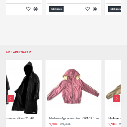
Ielikt grozā
Ielikt grozā
MĒS ARĪ IESAKĀM
Meiteņu vējjaka ar oderi DORA 140 cm
Meiteņu vējjaka ar oderi DORA beige 122,134 cm
9,90€
29,00€
9,90€
29,00€