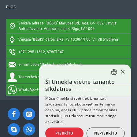
BLOG
Veikala adrese: "BĒBIS"
Mārupes 8d, Rīga, LV-1002, Latvija
Autostāvvieta: Ventspils iela 4, Rīga, LV-1002
Veikala "BĒBIS" darba laiks: I-V 10:00-19:00, VI, VII brīvdiena
+371 29511512, 67807047
e-mail:
bebis@bebis.lv, glosk@bebis.lv
×
Teams:
bebis.lv
Šī tīmekļa vietne izmanto
LATVIAN
sīkdatnes
WhatsApp:
+371 29511512, 20579272 (tikai ziņojumi)
RUSSIAN
Mūsu tīmekļa vietnē tiek izmantoti
sīkdatnes, lai uzlabotu vietnes tehnisku
ENGLISH
darbību, analizētu vietnes izmantošanas
statistiku, un uzlabotu mūsu mārketinga
aktivitātes.
PIEKRĪTU
NEPIEKRĪTU