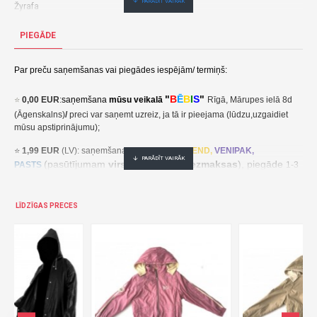
Žyrafa
Meiteņu vējjaka ar oderi KARINA (BLANKA) 92-116 cm-(PL)
PIEGĀDE
9,90€ veikalā "BĒBIS" Rīgā vai bebis.lv.Pieejams(-a).
Nopirkt Meiteņu vējjaka ar oderi KARINA (BLANKA) 92-116 cm--par zemu cenu,ātri,ērti,bez gaidīšanas.Cenas no vairumtirgotāja.
Par preču saņemšanas vai piegādes iespējām/ termiņš:
"
B
Ē
B
I
S
"
⭐
0,00 EUR
:
saņemšana
mūsu veikalā
Rīgā, Mārupes ielā 8d
(Āgenskalns)
/
preci var saņemt uzreiz, ja tā ir pieejama (lūdzu,uzgaidiet
mūsu apstiprinājumu);
⭐
1,99 EUR
(LV): saņemšana pakomātā
UNI
SEND,
VENIPAK,
(pasūtījumam
virs 30,00 EUR- bezmaksas
), piegāde
PASTS
1-3
darba dienu laikā;
⭐
2,49 EUR
(LT, EE): saņemšana pakomātā
UNI
SEND,
Udrop
,
LĪDZĪGAS PRECES
, piegāde
LPExpress
2-5 darba dienu laikā;
EE:
2,49 EUR kättesaamine pakiautomaadis UNISEND, Udrop,
kohaletoimetamine 2-5 tööpäeva jooksul;
LT: 2,49 EUR gavimas siuntų automate UNISEND, Udrop, LPExpress,
pristatymas per 2–5 darbo dienas;
(pasūtījumam
virs
⭐ 3
,50 EUR
(LV): saņemšana
DPD
Paku Skapis