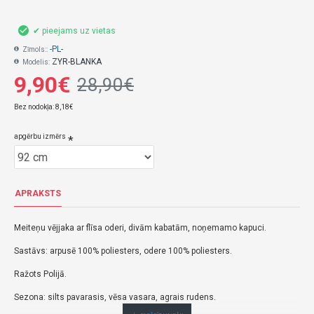
✔ pieejams uz vietas
-PL-
Zīmols::
ZYR-BLANKA
Modelis:
9,90€
28,90€
Bez nodokļa: 8,18€
apgērbu izmērs
APRAKSTS
Meiteņu vējjaka ar flīsa oderi, divām kabatām, noņemamo kapuci.
Sastāvs: arpusē 100% poliesters, odere 100% poliesters.
Ražots Polijā.
Sezona: silts pavarasis, vēsa vasara, agrais rudens.