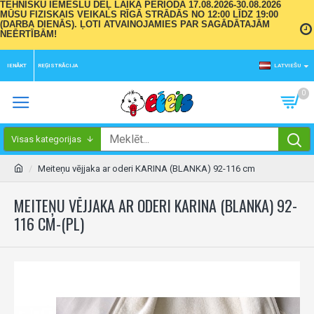
TEHNISKU IEMESLU DĒĻ LAIKA PERIODĀ 17.08.2026-30.08.2026
MŪSU FIZISKAIS VEIKALS RĪGĀ STRĀDĀS NO 12:00 LĪDZ 19:00
(DARBA DIENĀS). ĻOTI ATVAINOJAMIES PAR SAGĀDĀTAJĀM
NEĒRTĪBĀM!
IENĀKT
REĢISTRĀCIJA
LATVIEŠU
0
Visas kategorijas
Meiteņu vējjaka ar oderi KARINA (BLANKA) 92-116 cm
MEITEŅU VĒJJAKA AR ODERI KARINA (BLANKA) 92-
116 CM-(PL)