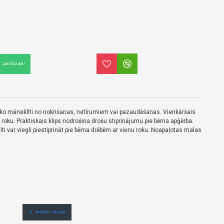
T JAUTĀJUMU
ko māneklīti no nokrišanas, netīrumiem vai pazaudēšanas. Vienkāršais
nu roku. Praktiskais klips nodrošina drošu stiprinājumu pie bērna apģērba.
i var viegli piestiprināt pie bērna drēbēm ar vienu roku. Noapaļotas malas
 gaidīšanas.Cenas no vairumtirgotāja.