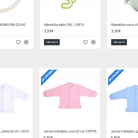
Māneklīša soma silikona 1569/04
Māneklīša soma ZILONĪTIS Babyono 529/01 grey
3,30€
2,20€
2,79€
Ielikt grozā
Ielikt grozā
JAUNUMS
JAUNUMS
Jaciņa trikotāžas, rozā 56 cm EZ0QV4W2
Zīdaiņu cimdiņi-dūraiņi STARS
5,90€
1,90€