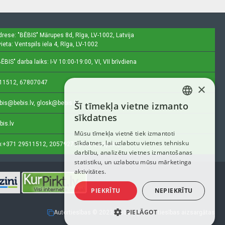
drese: "BĒBIS"
Mārupes 8d, Rīga, LV-1002, Latvija
ieta: Ventspils iela 4, Rīga, LV-1002
ĒBIS" darba laiks: I-V 10:00-19:00, VI, VII brīvdiena
11512, 67807047
×
bis@bebis.lv, glosk@bebis.lv
Šī tīmekļa vietne izmanto
LATVIAN
sīkdatnes
bis.lv
RUSSIAN
Mūsu tīmekļa vietnē tiek izmantoti
sīkdatnes, lai uzlabotu vietnes tehnisku
ENGLISH
:
+371 29511512, 20579272 (tikai ziņojumi)
darbību, analizētu vietnes izmantošanas
statistiku, un uzlabotu mūsu mārketinga
aktivitātes.
PIEKRĪTU
NEPIEKRĪTU
PIELĀGOT
Autortiesības © 2023, Bebis.lv, Visas tiesības aizsargātas