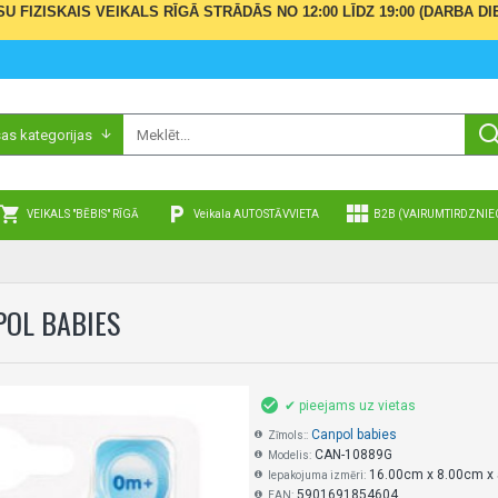
ŪSU FIZISKAIS VEIKALS RĪGĀ STRĀDĀS NO 12:00 LĪDZ 19:00 (DARBA
sas kategorijas
VEIKALS "BĒBIS" RĪGĀ
Veikala AUTOSTĀVVIETA
B2B (VAIRUMTIRDZNIE
POL BABIES
✔ pieejams uz vietas
Canpol babies
Zīmols::
CAN-10889G
Modelis:
16.00cm x 8.00cm x
Iepakojuma izmēri:
5901691854604
EAN: