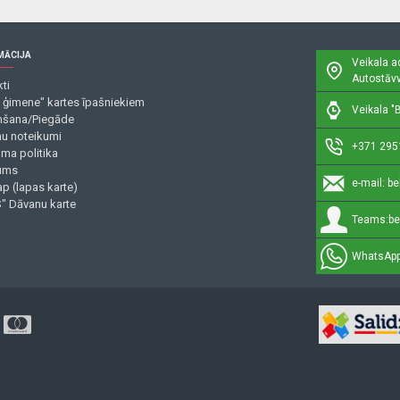
MĀCIJA
Veikala a
Autostāvv
ti
 ģimene" kartes īpašniekiem
Veikala "B
šana/Piegāde
mu noteikumi
+371 295
uma politika
ums
e-mail:
be
p (lapas karte)
" Dāvanu karte
Teams:
be
WhatsApp