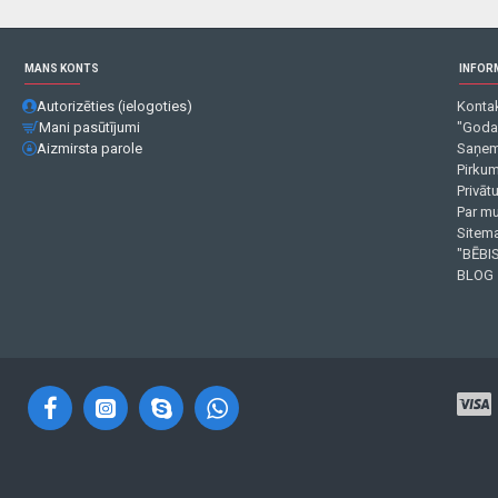
MANS KONTS
INFOR
Autorizēties (ielogoties)
Kontak
Mani pasūtījumi
"Goda
Aizmirsta parole
Saņem
Pirku
Privāt
Par m
Sitema
"BĒBIS
BLOG