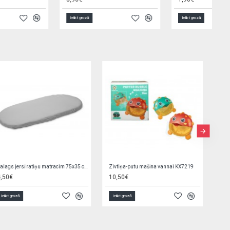
Ielikt grozā
Ielikt grozā
Teleskops 34,5 cm ZA3071
Attīstošā rotaļlieta GARDEN GIRL 1491
6,90€
11,90€
Ielikt grozā
Ielikt grozā