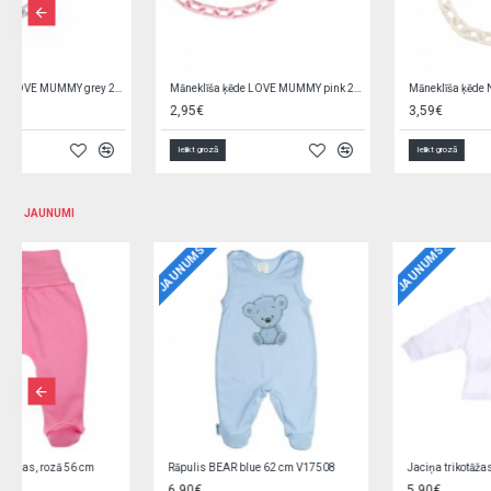
Māneklīša ķēde NEWBORN 02/442
Māneklīša ķēde OWL 10/876
3,59€
3,59€
Ielikt grozā
Ielikt grozā
JAUNUMI
JAUNUMS
JAUNUMS
Jaciņa trikotāžas, rozā 62 cm O0YEYROX
Jaciņa trikotāžas, gaiši zila 62 cm F9W2GGPL
5,90€
5,90€