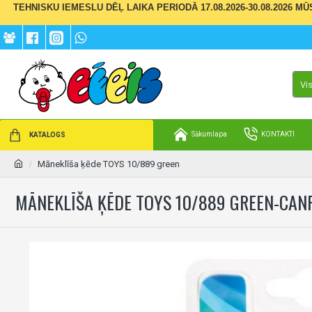
TEHNISKU IEMESLU DĒĻ LAIKA PERIODĀ 17.08.2026-30.08.2026 M
Vi
Sākumlapa
KONTAKTI
KATALOGS
Māneklīša ķēde TOYS 10/889 green
MĀNEKLĪŠA ĶĒDE TOYS 10/889 GREEN-CAN