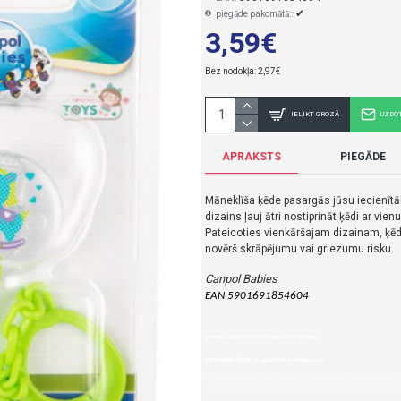
✔
piegāde pakomātā::
3,59€
Bez nodokļa: 2,97€
IELIKT GROZĀ
UZDO
APRAKSTS
PIEGĀDE
Māneklīša ķēde pasargās jūsu iecienītā
dizains ļauj ātri nostiprināt ķēdi ar vie
Pateicoties vienkāršajam dizainam, ķēdīt
novērš skrāpējumu vai griezumu risku.
Canpol Babies
EAN 5901691854604
Māneklīša ķēde TOYS 10/889 green-Canpol babies
3,59€ veikalā "BĒBIS" Rīgā vai bebis.lv.Pieejams(-a).
Nopirkt Māneklīša ķēde TOYS 10/889 green-5901691854604-par zemu cenu,ātri,ērti,bez