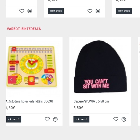
Ielikt grozā
Ielikt grozā
VARBŪT IEINTERESĒS
Palags jersī ratiņu matracim 75x35 cm SILLO-2194 GREY
Zivtiņa-putu mašīna vannai KX7219
4,50€
10,50€
Ielikt grozā
Ielikt grozā