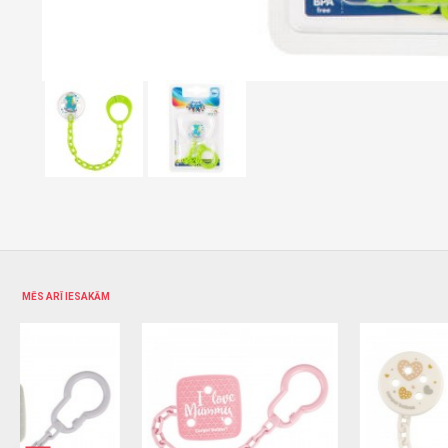
MĒS ARĪ IESAKĀM