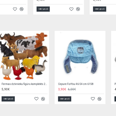
Ielikt grozā
Ielikt grozā
Švammīte-sūklis AKUKU A1133 PINK
Plastmasas bļoda CUTE ANIMALS 4/412 blue DOG
1,00€
2,95€
Ielikt grozā
Ielikt grozā