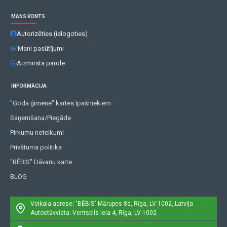
MANS KONTS
Autorizēties (ielogoties)
Mani pasūtījumi
Aizmirsta parole
INFORMĀCIJA
"Goda ģimene" kartes īpašniekiem
Saņemšana/Piegāde
Pirkumu noteikumi
Privātuma politika
"BĒBIS" Dāvanu karte
BLOG
Veikala adrese: "BĒBIS"
Mārupes 8d, Rīga, LV-1002, Latvija
Autostāvvieta: Ventspils iela 4, Rīga, LV-1002