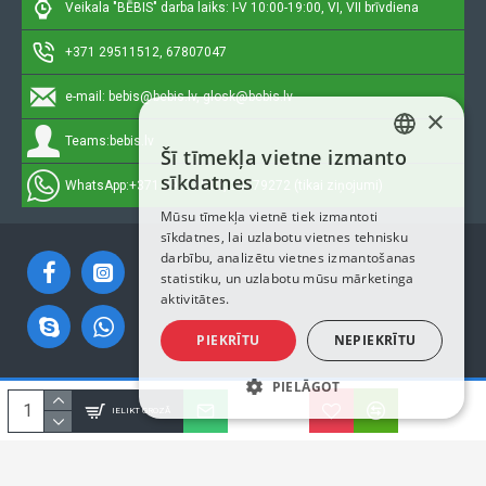
Veikala "BĒBIS" darba laiks: I-V 10:00-19:00, VI, VII brīvdiena
+371 29511512, 67807047
e-mail:
bebis@bebis.lv, glosk@bebis.lv
×
Teams:
bebis.lv
Šī tīmekļa vietne izmanto
LATVIAN
sīkdatnes
WhatsApp:
+371 29511512, 20579272 (tikai ziņojumi)
RUSSIAN
Mūsu tīmekļa vietnē tiek izmantoti
sīkdatnes, lai uzlabotu vietnes tehnisku
ENGLISH
darbību, analizētu vietnes izmantošanas
statistiku, un uzlabotu mūsu mārketinga
aktivitātes.
PIEKRĪTU
NEPIEKRĪTU
PIELĀGOT
Autortiesības © 2023, Bebis.lv, Visas tiesības aizsargātas
IELIKT GROZĀ