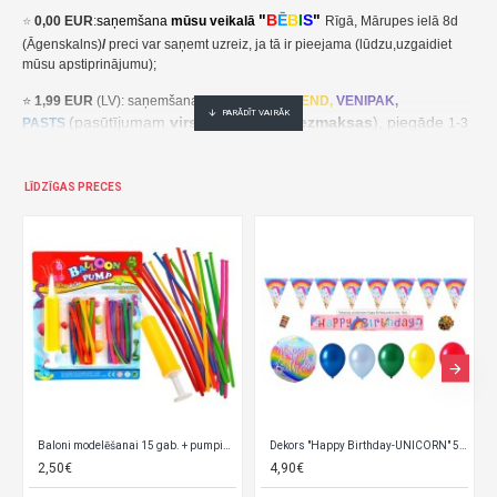
"
B
Ē
B
I
S
"
⭐
0,00 EUR
:
saņemšana
mūsu veikalā
Rīgā, Mārupes ielā 8d
(Āgenskalns)
/
preci var saņemt uzreiz, ja tā ir pieejama (lūdzu,uzgaidiet
mūsu apstiprinājumu);
⭐
1,99 EUR
(LV): saņemšana pakomātā
UNI
SEND,
VENIPAK,
(pasūtījumam
virs 30,00 EUR- bezmaksas
), piegāde
PASTS
1-3
darba dienu laikā;
⭐
2,49 EUR
(LT, EE): saņemšana pakomātā
UNI
SEND,
Udrop
,
LĪDZĪGAS PRECES
, piegāde
LPExpress
2-5 darba dienu laikā;
EE:
2,49 EUR kättesaamine pakiautomaadis UNISEND, Udrop,
kohaletoimetamine 2-5 tööpäeva jooksul;
LT: 2,49 EUR gavimas siuntų automate UNISEND, Udrop, LPExpress,
pristatymas per 2–5 darbo dienas;
(pasūtījumam
virs
⭐ 3
,50 EUR
(LV): saņemšana
DPD
Paku Skapis
30,00 EUR- bezmaksas
), piegāde
1-3 darba dienu laikā;
⭐
??? EUR: KURJERS
- cena ir atkarīga no preču svara un izmēriem. Pēc
pasūtījuma saņemšanas mēs aprēķināsim un paziņosim kurjera piegādes
Dekors "Happy Birthday-UNICORN" 5826
Gaisa balons "I love You" (~23 cm) 29959/1
Gaisa balons "Metalic " 1 
cenu/ piegāde notiek 1-3 darba dienu laikā.
0,05€
0,05€
LT:
Pristatymas į namus
.
Gavę jūsų užsakymą, apskaičiuosime ir