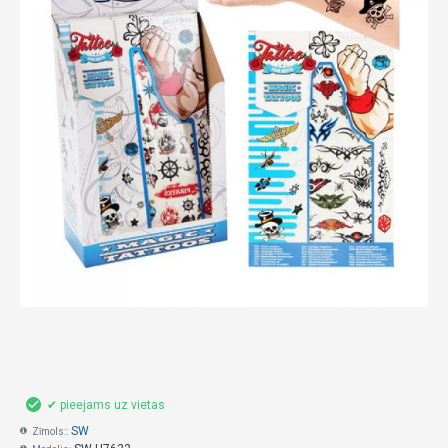
✔ pieejams uz vietas
SW
Zīmols::