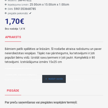
SW-H7622
Modelis:
25.00cm x 15.00cm x 1.00cm
Iepakojuma izmēri:
5901353668785
EAN:
✔
piegāde pakomātā::
1,70€
Bez nodokļa: 1,41€
APRAKSTS
Bērniem patīk spēlēties ar krāsām. Šī nodarbe atraisa radošumu un paver
neierobežotas iespējas. Tāpēc nav pārsteigums, ka tetovējumi ir ļoti
populāri bērnu vidū. Izrotāt savu ķermeni ir ļoti jautri. Komplektā ir 80
tetovējumi. Izstrādājuma izmērs 15x25 cm
Komplekts ar tatū-uzlīmēm BOY H7622-SW
1,70€ veikalā "BĒBIS" Rīgā vai bebis.lv.Pieejams(-a).
Nopirkt Komplekts ar tatū-uzlīmēm BOY H7622-5901353668785-par zemu cenu,ātri,ērti,bez gaidīšanas.Cenas no vairumtirgotāja.
PIEGĀDE
Par preču saņemšanas vai piegādes iespējām/ termiņš: