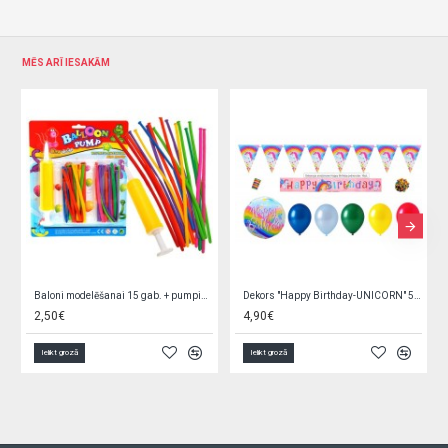
MĒS ARĪ IESAKĀM
Baloni modelēšanai 15 gab. + pumpis ZA1546
Dekors "Happy Birthday-UNICORN" 5826
Gaisa balons "I love You" (~23 cm) 29959/1
4,90€
0,05€
Ielikt grozā
Ielikt grozā