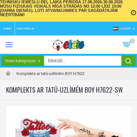
TEHNISKU IEMESLU DĒĻ LAIKA PERIODĀ 17.08.2026-30.08.2026
MŪSU FIZISKAIS VEIKALS RĪGĀ STRĀDĀS NO 12:00 LĪDZ 19:00
(DARBA DIENĀS). ĻOTI ATVAINOJAMIES PAR SAGĀDĀTAJĀM
NEĒRTĪBĀM!
IENĀKT
REĢISTRĀCIJA
LATVIEŠU
0
Visas kategorijas
Komplekts ar tatū-uzlīmēm BOY H7622
KOMPLEKTS AR TATŪ-UZLĪMĒM BOY H7622-SW