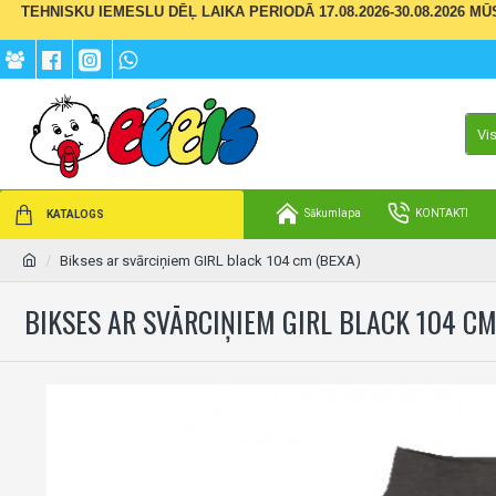
TEHNISKU IEMESLU DĒĻ LAIKA PERIODĀ 17.08.2026-30.08.2026 M
Vi
Sākumlapa
KONTAKTI
KATALOGS
Bikses ar svārciņiem GIRL black 104 cm (BEXA)
BIKSES AR SVĀRCIŅIEM GIRL BLACK 104 CM