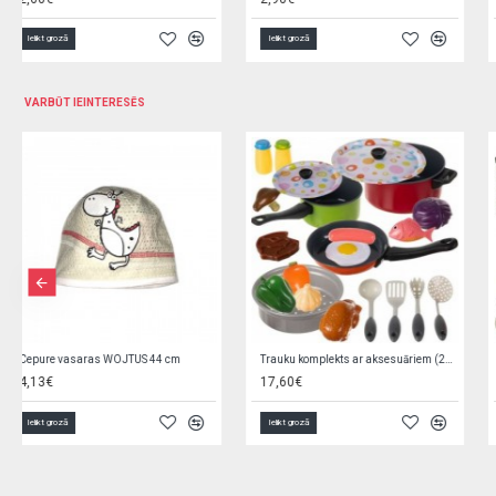
Ielikt grozā
Ielikt grozā
VARBŪT IEINTERESĒS
Silikona uzgalis fīderam 12m+ 1543/01
Podiņš muzikālais ECO RABBITS light pink PO-059-104
0,95€
5,90€
Ielikt grozā
Ielikt grozā