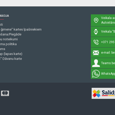
MĀCIJA
Veikala a
Autostāvv
ti
 ģimene" kartes īpašniekiem
Veikala "B
šana/Piegāde
mu noteikumi
+371 295
uma politika
ums
e-mail:
be
p (lapas karte)
" Dāvanu karte
Teams:
be
WhatsApp