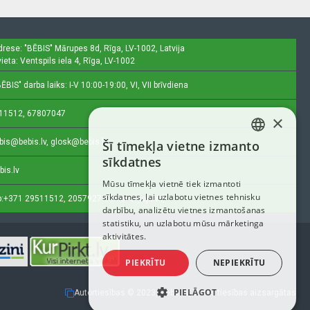
drese: "BĒBIS"
Mārupes 8d, Rīga, LV-1002, Latvija
ieta: Ventspils iela 4, Rīga, LV-1002
ĒBIS" darba laiks: I-V 10:00-19:00, VI, VII brīvdiena
11512, 67807047
×
bis@bebis.lv, glosk@bebis.lv
Šī tīmekļa vietne izmanto
LATVIAN
sīkdatnes
bis.lv
RUSSIAN
Mūsu tīmekļa vietnē tiek izmantoti
sīkdatnes, lai uzlabotu vietnes tehnisku
ENGLISH
:
+371 29511512, 20579272 (tikai ziņojumi)
darbību, analizētu vietnes izmantošanas
statistiku, un uzlabotu mūsu mārketinga
aktivitātes.
PIEKRĪTU
NEPIEKRĪTU
PIELĀGOT
Autortiesības © 2023, Bebis.lv, Visas tiesības aizsargātas