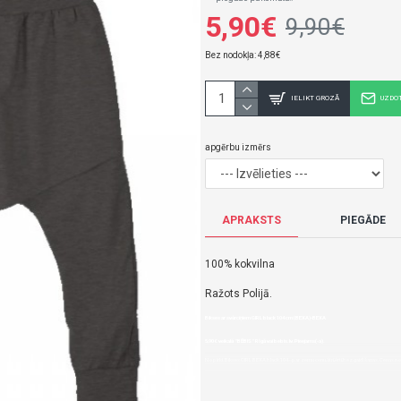
5,90€
9,90€
Bez nodokļa: 4,88€
IELIKT GROZĀ
UZDO
apgērbu izmērs
APRAKSTS
PIEGĀDE
100% kokvilna
Ražots Polijā.
Bikses ar svārciņiem GIRL black 104 cm (BEXA)-BEXA
5,90€ veikalā "BĒBIS" Rīgā vai bebis.lv.Pieejams(-a).
Nopirkt Bikses GIRL BEXA black 104--par zemu cenu,ātri,ērti,bez gaidīšanas.Cenas no