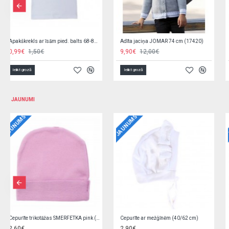
Bikses ELEGANT 98 cm GT-7854
Bikses trikotāžas JEANS 86,104 cm Nicol 12937
8,90€
10,90€
4,90€
8,20€
Ielikt grozā
Ielikt grozā
JAUNUMI
JAUNUMS
JAUNUMS
Bodijs rozā, ar volānu 62 cm
Bodijs rozā, ar volānu 56 cm
8,90€
8,90€