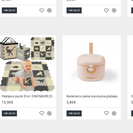
Ielikt grozā
Ielikt grozā
Elektroniskais seifs-krājkase ar PIN 504690
Mini-lellīte 14 cm ZA4173
6,90€
1,50€
Ielikt grozā
Ielikt grozā