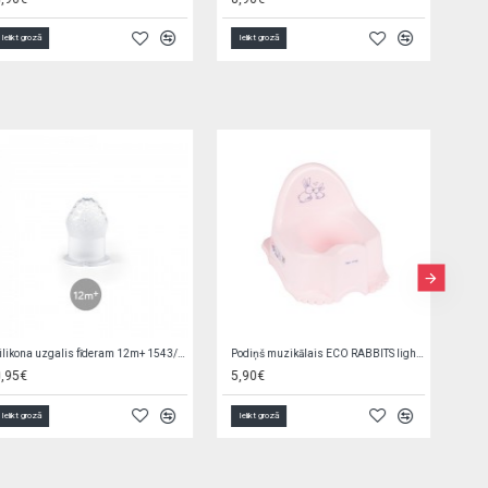
Ielikt grozā
Ielikt grozā
Zirdziņš ar krēpēm ķemmēšanai G8707
Baseins 152x25 cm Bestway 55029 (9874)
3,80€
10,90€
Ielikt grozā
Ielikt grozā