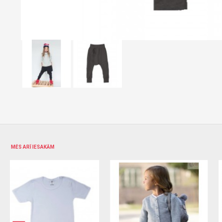
MĒS ARĪ IESAKĀM