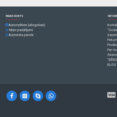
MANS KONTS
INFOR
Autorizēties (ielogoties)
Kontak
Mani pasūtījumi
"Goda
Aizmirsta parole
Saņem
Pirku
Privāt
Par m
Sitema
"BĒBIS
BLOG