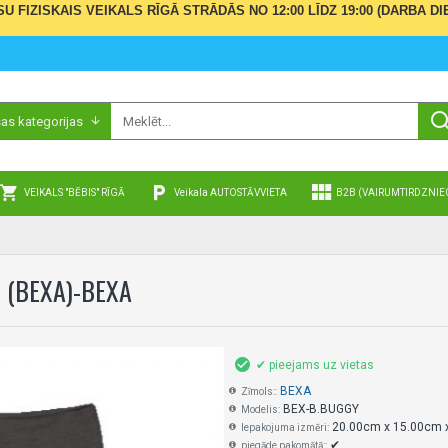
ŪSU FIZISKAIS VEIKALS RĪGĀ STRĀDĀS NO 12:00 LĪDZ 19:00 (DARBA
sas kategorijas
VEIKALS "BĒBIS" RĪGĀ
Veikala AUTOSTĀVVIETA
B2B (VAIRUMTIRDZNIE
 (BEXA)-BEXA
✔ pieejams uz vietas
BEXA
Zīmols::
BEX-B.BUGGY
Modelis:
20.00cm x 15.00cm 
Iepakojuma izmēri:
✔
piegāde pakomātā::