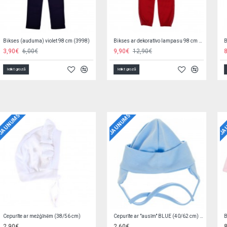
Bikses velveta RENIFER 8A MMDadak
Bikses velveta ROSE 116 cm MMDadak
4,90€
16,93€
4,90€
16,93€
Ielikt grozā
Ielikt grozā
JAUNUMS
JAUNUMS
Bodijs BEIGE STARS 62 cm
Autiņš marles BABY ZOO 70x80 cm
7,90€
1,69€