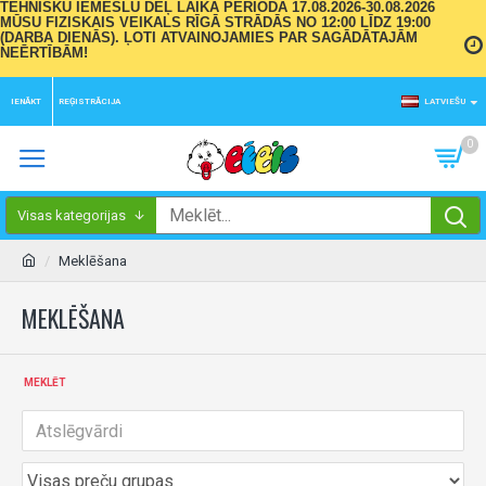
TEHNISKU IEMESLU DĒĻ LAIKA PERIODĀ 17.08.2026-30.08.2026
MŪSU FIZISKAIS VEIKALS RĪGĀ STRĀDĀS NO 12:00 LĪDZ 19:00
(DARBA DIENĀS). ĻOTI ATVAINOJAMIES PAR SAGĀDĀTAJĀM
NEĒRTĪBĀM!
IENĀKT
REĢISTRĀCIJA
LATVIEŠU
0
Visas kategorijas
Meklēšana
MEKLĒŠANA
MEKLĒT