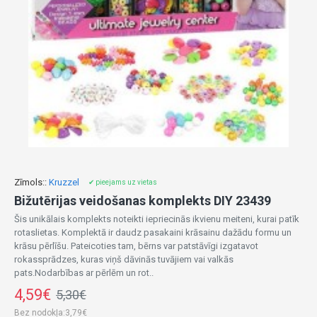
Zīmols::
Kruzzel
✔ pieejams uz vietas
Bižutērijas veidošanas komplekts DIY 23439
Šis unikālais komplekts noteikti iepriecinās ikvienu meiteni, kurai patīk
rotaslietas. Komplektā ir daudz pasakaini krāsainu dažādu formu un
krāsu pērlīšu. Pateicoties tam, bērns var patstāvīgi izgatavot
rokassprādzes, kuras viņš dāvinās tuvājiem vai valkās
pats.Nodarbības ar pērlēm un rot..
4,59€
5,30€
Bez nodokļa:3,79€