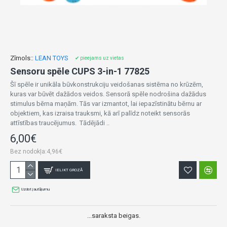
Zīmols::
LEAN TOYS
✔ pieejams uz vietas
Sensoru spēle CUPS 3-in-1 77825
Šī spēle ir unikāla būvkonstrukciju veidošanas sistēma no krūzēm,
kuras var būvēt dažādos veidos. Sensorā spēle nodrošina dažādus
stimulus bērna maņām. Tās var izmantot, lai iepazīstinātu bērnu ar
objektiem, kas izraisa trauksmi, kā arī palīdz noteikt sensorās
attīstības traucējumus. Tādējādi ..
6,00€
Bez nodokļa:4,96€
IELIKT GROZĀ
Uzdot jautājumu
...saraksta beigas.