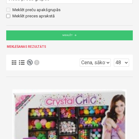
Meklēt preču apakšgrupās
Meklēt preces aprakstā
MEKLĒT
MEKLĒŠANAS REZULTĀTS
0