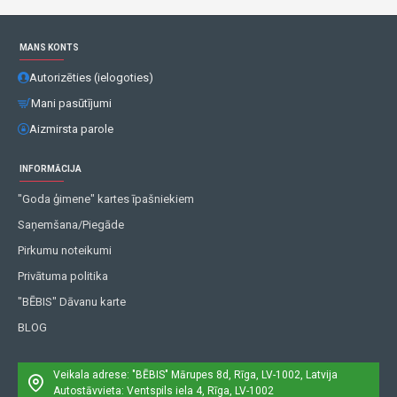
MANS KONTS
Autorizēties (ielogoties)
Mani pasūtījumi
Aizmirsta parole
INFORMĀCIJA
"Goda ģimene" kartes īpašniekiem
Saņemšana/Piegāde
Pirkumu noteikumi
Privātuma politika
"BĒBIS" Dāvanu karte
BLOG
Veikala adrese: "BĒBIS"
Mārupes 8d, Rīga, LV-1002, Latvija
Autostāvvieta: Ventspils iela 4, Rīga, LV-1002