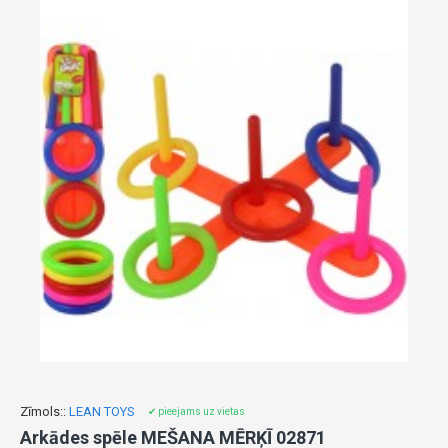
Zīmols::
LEAN TOYS
✔ pieejams uz vietas
Arkādes spēle MEŠANA MĒRĶĪ 02871