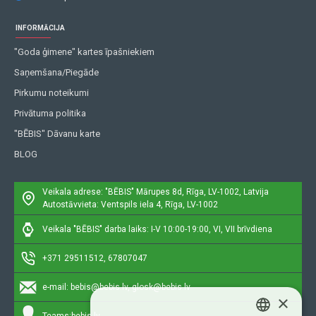
INFORMĀCIJA
"Goda ģimene" kartes īpašniekiem
Saņemšana/Piegāde
Pirkumu noteikumi
Privātuma politika
"BĒBIS" Dāvanu karte
BLOG
Veikala adrese: "BĒBIS"
Mārupes 8d, Rīga, LV-1002, Latvija
Autostāvvieta: Ventspils iela 4, Rīga, LV-1002
Veikala "BĒBIS" darba laiks: I-V 10:00-19:00, VI, VII brīvdiena
+371 29511512, 67807047
e-mail:
bebis@bebis.lv, glosk@bebis.lv
×