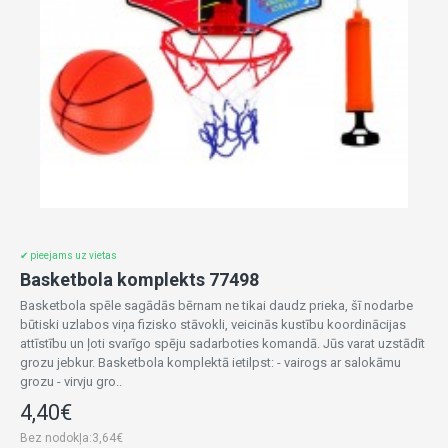
✔ pieejams uz vietas
Basketbola komplekts 77498
Basketbola spēle sagādās bērnam ne tikai daudz prieka, šī nodarbe
būtiski uzlabos viņa fizisko stāvokli, veicinās kustību koordinācijas
attīstību un ļoti svarīgo spēju sadarboties komandā. Jūs varat uzstādīt
grozu jebkur. Basketbola komplektā ietilpst: - vairogs ar salokāmu
grozu - virvju gro..
4,40€
Bez nodokļa:3,64€