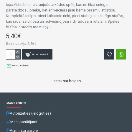
Iepazīstinām ar aizraujošu arkādes spēli, kas ne tikai sniegs
pārsteidzošu prieku, bet arī veicinās jūsu bērna prasmju attīstību.
Komplektā ietilpst pieci krāsainie riņķi, pieci stabiņi un izturīgs statīvs,
kas rada izaicinošu un iedvesmojošu vidi radošām rotaļām. Spēles
būtība ir precīzi mest riņķu..
5,40€
Bez nodokļa:4,46€
IELIKT GROZĀ
Uzdot jautājumu
...saraksta beigas.
MANS KONTS
Autorizēties (ielogoties)
Mani pasūtījumi
Aizmirsta parole