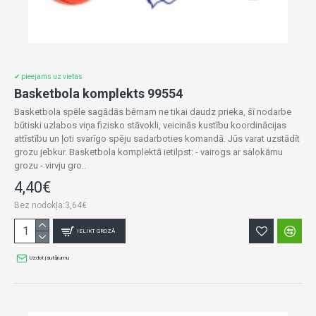
✔ pieejams uz vietas
Basketbola komplekts 99554
Basketbola spēle sagādās bērnam ne tikai daudz prieka, šī nodarbe
būtiski uzlabos viņa fizisko stāvokli, veicinās kustību koordinācijas
attīstību un ļoti svarīgo spēju sadarboties komandā. Jūs varat uzstādīt
grozu jebkur. Basketbola komplektā ietilpst: - vairogs ar salokāmu
grozu - virvju gro..
4,40€
Bez nodokļa:3,64€
IELIKT GROZĀ
Uzdot jautājumu