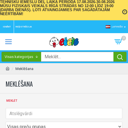
TEHNISKU IEMESLU DĒĻ LAIKA PERIODĀ 17.08.2026-30.08.2026
MŪSU FIZISKAIS VEIKALS RĪGĀ STRĀDĀS NO 12:00 LĪDZ 19:00
(DARBA DIENĀS). ĻOTI ATVAINOJAMIES PAR SAGĀDĀTAJĀM
NEĒRTĪBĀM!
IENĀKT
REĢISTRĀCIJA
LATVIEŠU
0
Visas kategorijas
Meklēšana
MEKLĒŠANA
MEKLĒT