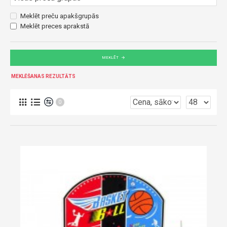
Meklēt preču apakšgrupās
Meklēt preces aprakstā
MEKLĒT
MEKLĒŠANAS REZULTĀTS
0