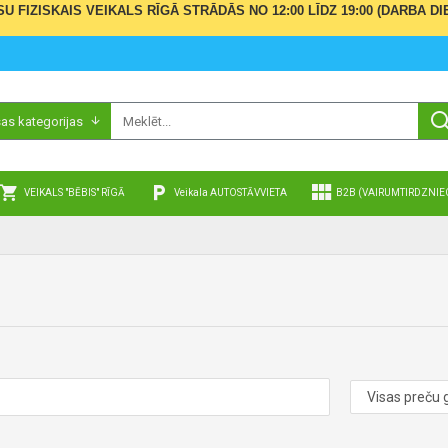
ŪSU FIZISKAIS VEIKALS RĪGĀ STRĀDĀS NO 12:00 LĪDZ 19:00 (DARBA
sas kategorijas
VEIKALS "BĒBIS" RĪGĀ
Veikala AUTOSTĀVVIETA
B2B (VAIRUMTIRDZNIE