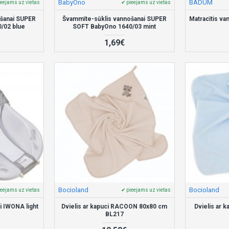
BabyOno
BADUM
ieejams uz vietas
✔ pieejams uz vietas
šanai SUPER
Švammīte-sūklis vannošanai SUPER
Matracītis va
/02 blue
SOFT BabyOno 1640/03 mint
1,69€
Bocioland
Bocioland
ieejams uz vietas
✔ pieejams uz vietas
i IWONA light
Dvielis ar kapuci RACOON 80x80 cm
Dvielis ar 
BL217