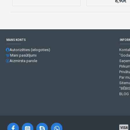
8,90€
MANS KONTS
INFOR
Autorizēties (ielogoties)
Kontak
Mani pasūtījumi
"Goda
Aizmirsta parole
Saņem
Pirku
Privāt
Par m
Sitema
"BĒBIS
BLOG