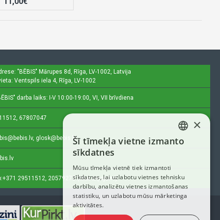
11,00€
drese: "BĒBIS"
Mārupes 8d, Rīga, LV-1002, Latvija
ieta: Ventspils iela 4, Rīga, LV-1002
ĒBIS" darba laiks: I-V 10:00-19:00, VI, VII brīvdiena
11512, 67807047
×
bis@bebis.lv, glosk@bebis.lv
Šī tīmekļa vietne izmanto
LATVIAN
sīkdatnes
bis.lv
RUSSIAN
Mūsu tīmekļa vietnē tiek izmantoti
sīkdatnes, lai uzlabotu vietnes tehnisku
ENGLISH
:
+371 29511512, 20579272 (tikai ziņojumi)
darbību, analizētu vietnes izmantošanas
statistiku, un uzlabotu mūsu mārketinga
aktivitātes.