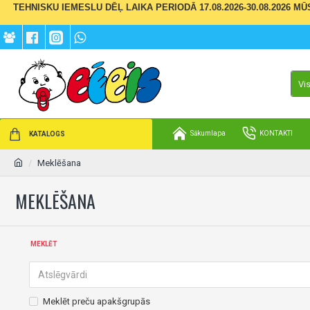
TEHNISKU IEMESLU DĒĻ LAIKA PERIODĀ 17.08.2026-30.08.2026 M
Vi
Sākumlapa
KONTAKTI
KATALOGS
Meklēšana
MEKLĒŠANA
MEKLĒT
Meklēt preču apakšgrupās