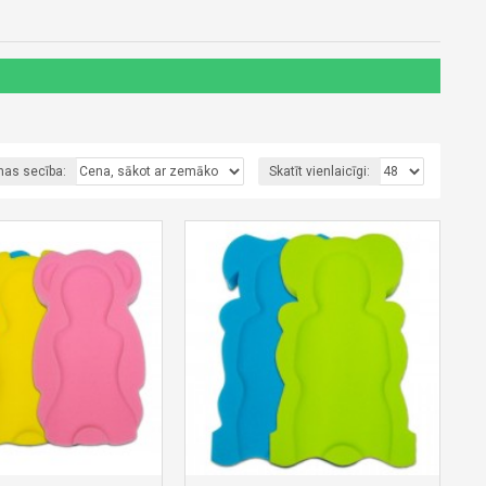
nas secība:
Skatīt vienlaicīgi: