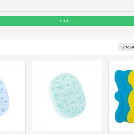
MEKLĒT
Kārtoša