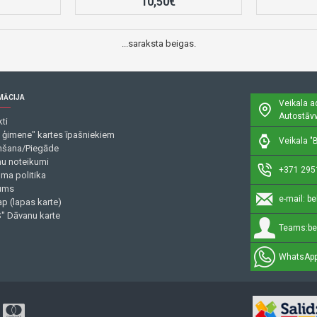
10,50€
...saraksta beigas.
MĀCIJA
Veikala a
Autostāvv
ti
 ģimene" kartes īpašniekiem
Veikala "B
šana/Piegāde
mu noteikumi
+371 295
uma politika
ums
e-mail:
be
p (lapas karte)
" Dāvanu karte
Teams:
be
WhatsApp