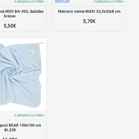
BADUM
✔ pieejams uz vietas
✔ pieejams uz vietas
nnā MIDI BA-002, dažādas
Matracis vannā MAXI 52,5x32x8 cm
krāsas
5,70€
5,50€
✔ pieejams uz vietas
kapuci BEAR 100x100 cm
BL228