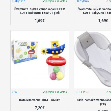
BabyOno
BabyOno
✔ pieejams uz vietas
✔ p
Švammīte-sūklis vannošanai SUPER
Švammīte-sūklis vanno
SOFT BabyOno 1640/01 pink
SOFT BabyOno 1640
1,69€
1,69€
SW
KEEEPER
✔ pieejams uz vietas
✔ p
Rotalieta vannai BOAT G6042
Tīkls-hamaks vannošana
grey
7,20€