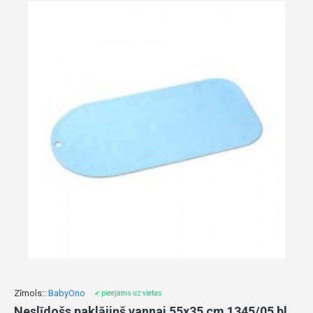
Zīmols::
BabyOno
✔ pieejams uz vietas
Neslīdošs paklājiņš vannai 55x35 cm 1345/05 blue