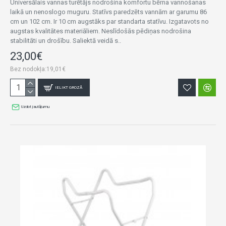
Universālais vannas turētājs nodrošina komfortu bērna vannošanas
laikā un nenoslogo muguru. Statīvs paredzēts vannām ar garumu 86
cm un 102 cm. Ir 10 cm augstāks par standarta statīvu. Izgatavots no
augstas kvalitātes materiāliem. Neslīdošās pēdiņas nodrošina
stabilitāti un drošību. Saliektā veidā s..
23,00€
Bez nodokļa:19,01€
IELIKT GROZĀ
Uzdot jautājumu