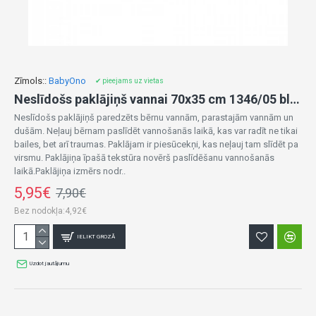
Zīmols::
BabyOno
✔ pieejams uz vietas
Neslīdošs paklājiņš vannai 70x35 cm 1346/05 blue
Neslīdošs paklājiņš paredzēts bērnu vannām, parastajām vannām un
dušām. Neļauj bērnam paslīdēt vannošanās laikā, kas var radīt ne tikai
bailes, bet arī traumas. Paklājam ir piesūcekņi, kas neļauj tam slīdēt pa
virsmu. Paklājiņa īpašā tekstūra novērš paslīdēšanu vannošanās
laikā.Paklājiņa izmērs nodr..
5,95€
7,90€
Bez nodokļa:4,92€
IELIKT GROZĀ
Uzdot jautājumu