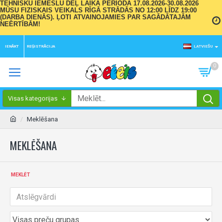
TEHNISKU IEMESLU DĒĻ LAIKA PERIODĀ 17.08.2026-30.08.2026
MŪSU FIZISKAIS VEIKALS RĪGĀ STRĀDĀS NO 12:00 LĪDZ 19:00
(DARBA DIENĀS). ĻOTI ATVAINOJAMIES PAR SAGĀDĀTAJĀM
NEĒRTĪBĀM!
IENĀKT
REĢISTRĀCIJA
LATVIEŠU
0
Visas kategorijas
Meklēšana
MEKLĒŠANA
MEKLĒT