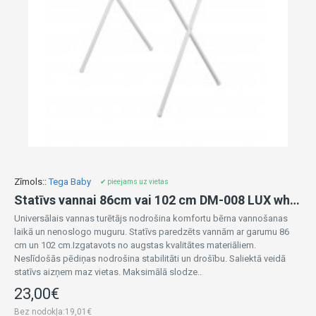
Zīmols::
Tega Baby
✔ pieejams uz vietas
Statīvs vannai 86cm vai 102 cm DM-008 LUX white
Universālais vannas turētājs nodrošina komfortu bērna vannošanas
laikā un nenoslogo muguru. Statīvs paredzēts vannām ar garumu 86
cm un 102 cm.Izgatavots no augstas kvalitātes materiāliem.
Neslīdošās pēdiņas nodrošina stabilitāti un drošību. Saliektā veidā
statīvs aizņem maz vietas. Maksimālā slodze..
23,00€
Bez nodokļa:19,01€