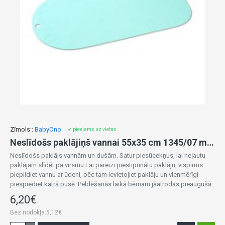
Zīmols::
BabyOno
✔ pieejams uz vietas
Neslīdošs paklājiņš vannai 55x35 cm 1345/07 mint
Neslīdošs paklājs vannām un dušām. Satur piesūcekņus, lai neļautu
paklājam slīdēt pa virsmu.Lai pareizi piestiprinātu paklāju, vispirms
piepildiet vannu ar ūdeni, pēc tam ievietojiet paklāju un vienmērīgi
piespiediet katrā pusē. Peldēšanās laikā bērnam jāatrodas pieaugušā..
6,20€
Bez nodokļa:5,12€