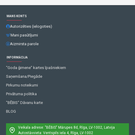
MANS KONTS
Autorizēties (ielogoties)
Mani pasūtījumi
Aizmirsta parole
INFORMĀCIJA
"Goda ģimene" kartes īpašniekiem
Saņemšana/Piegāde
Pirkumu noteikumi
Privātuma politika
"BĒBIS" Dāvanu karte
BLOG
Veikala adrese: "BĒBIS"
Mārupes 8d, Rīga, LV-1002, Latvija
Autostāvvieta: Ventspils iela 4, Rīga, LV-1002