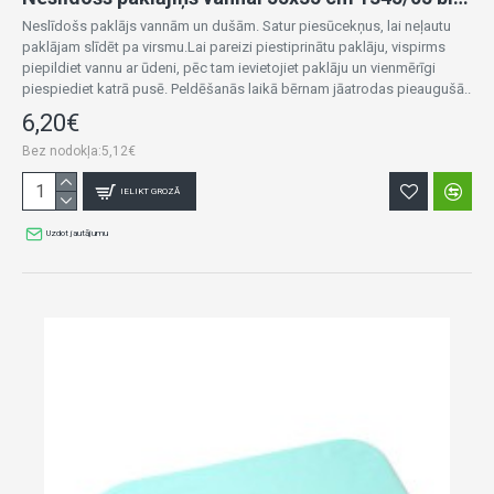
Neslīdošs paklājs vannām un dušām. Satur piesūcekņus, lai neļautu
paklājam slīdēt pa virsmu.Lai pareizi piestiprinātu paklāju, vispirms
piepildiet vannu ar ūdeni, pēc tam ievietojiet paklāju un vienmērīgi
piespiediet katrā pusē. Peldēšanās laikā bērnam jāatrodas pieaugušā..
6,20€
Bez nodokļa:5,12€
IELIKT GROZĀ
Uzdot jautājumu