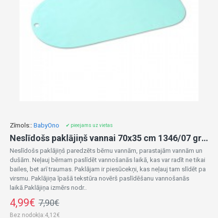
Zīmols::
BabyOno
✔ pieejams uz vietas
Neslīdošs paklājiņš vannai 70x35 cm 1346/07 green
Neslīdošs paklājiņš paredzēts bērnu vannām, parastajām vannām un
dušām. Neļauj bērnam paslīdēt vannošanās laikā, kas var radīt ne tikai
bailes, bet arī traumas. Paklājam ir piesūcekņi, kas neļauj tam slīdēt pa
virsmu. Paklājiņa īpašā tekstūra novērš paslīdēšanu vannošanās
laikā.Paklājiņa izmērs nodr..
4,99€
7,90€
Bez nodokļa:4,12€