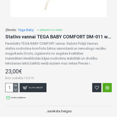
Zīmols::
Tega Baby
✔ pieejams uz vietas
Statīvs vannai TEGA BABY COMFORT DM-011 white
Paredzēts TEGA BABY COMFORT vannai. Ražots Polijā.Vannas
statīvs nodrošina komfortu bērna vannošanā un nenoslogo vecāku
mugurkaulu.Drošs, izgatavots no augstas kvalitātes
materiāliem.Neslīdošās kājas nodrošina stabilitāti un drošību
lietošanas laikā.Saliktā veidā aizņem maz vietas.Preces i..
23,00€
Bez nodokļa:19,01€
IELIKT GROZĀ
Uzdot jautājumu
...saraksta beigas.