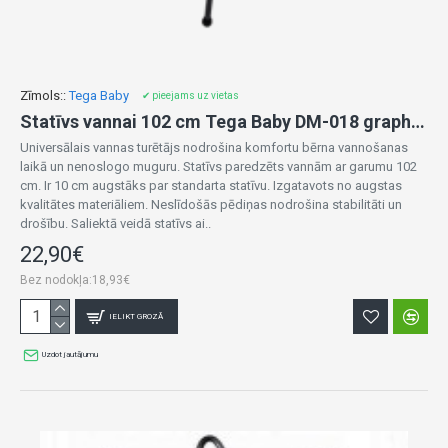
Zīmols::
Tega Baby
✔ pieejams uz vietas
Statīvs vannai 102 cm Tega Baby DM-018 graphite
Universālais vannas turētājs nodrošina komfortu bērna vannošanas
laikā un nenoslogo muguru. Statīvs paredzēts vannām ar garumu 102
cm. Ir 10 cm augstāks par standarta statīvu. Izgatavots no augstas
kvalitātes materiāliem. Neslīdošās pēdiņas nodrošina stabilitāti un
drošību. Saliektā veidā statīvs ai..
22,90€
Bez nodokļa:18,93€
IELIKT GROZĀ
Uzdot jautājumu