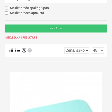
Meklēt preču apakšgrupās
Meklēt preces aprakstā
MEKLĒT
MEKLĒŠANAS REZULTĀTS
0