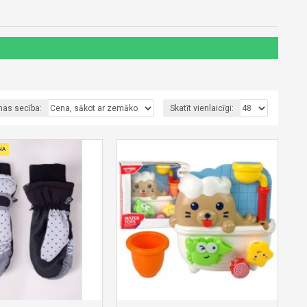
nas secība:
Skatīt vienlaicīgi:
NA