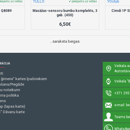
TULLO
YOclub
ieejams uz vietas
✔ pieejams uz vietas
m Q8089
Masāžas-sensoru bumbu komplekts, 3
Cimdi 1P S
gab. (450)
6,50€
...saraksta beigas.
MĀCIJA
Veikala a
Autostāvv
ti
 ģimene" kartes īpašniekiem
Veikala "B
šana/Piegāde
mu noteikumi
+371 295
uma politika
ums
e-mail:
be
p (lapas karte)
" Dāvanu karte
Teams:
be
WhatsApp