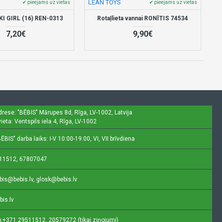
LEAN TOYS
✔ pieejams uz vietas
✔ pieejams uz vietas
KI GIRL (16) REN-0313
Rotaļlieta vannai RONĪTIS 74534
7,20€
9,90€
drese: "BĒBIS"
Mārupes 8d, Rīga, LV-1002, Latvija
ieta: Ventspils iela 4, Rīga, LV-1002
ĒBIS" darba laiks: I-V 10:00-19:00, VI, VII brīvdiena
11512, 67807047
bis@bebis.lv, glosk@bebis.lv
bis.lv
:
+371 29511512, 20579272 (tikai ziņojumi)