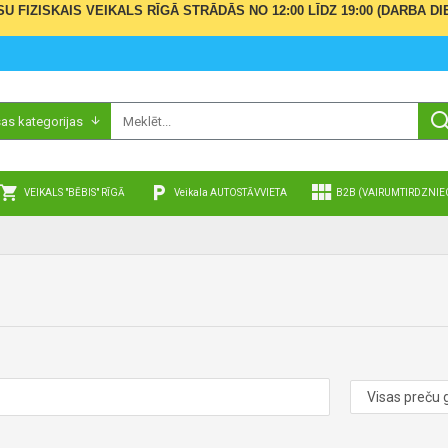
ŪSU FIZISKAIS VEIKALS RĪGĀ STRĀDĀS NO 12:00 LĪDZ 19:00 (DARBA
sas kategorijas
VEIKALS "BĒBIS" RĪGĀ
Veikala AUTOSTĀVVIETA
B2B (VAIRUMTIRDZNIE