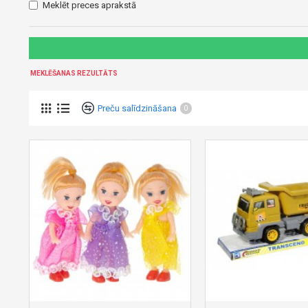
Meklēt preces aprakstā
MEKLĒŠANAS REZULTĀTS
Preču salīdzināšana
0