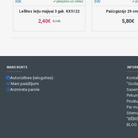
KIK
SW
✔ pieejams uz vietas
✔ p
Lellītes leļļu mājiņai 3 gab. KX5122
Pašizgāzējs 29 c
2,40€
5,80€
3,10€
MANS KONTS
INFOR
Autorizēties (ielogoties)
Kontak
Mani pasūtījumi
"Goda
Aizmirsta parole
Saņem
Pirku
Privāt
Par m
Sitema
"BĒBIS
BLOG