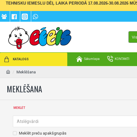
TEHNISKU IEMESLU DĒĻ LAIKA PERIODĀ 17.08.2026-30.08.2026 M
Vi
Sākumlapa
KONTAKTI
KATALOGS
Meklēšana
MEKLĒŠANA
MEKLĒT
Meklēt preču apakšgrupās