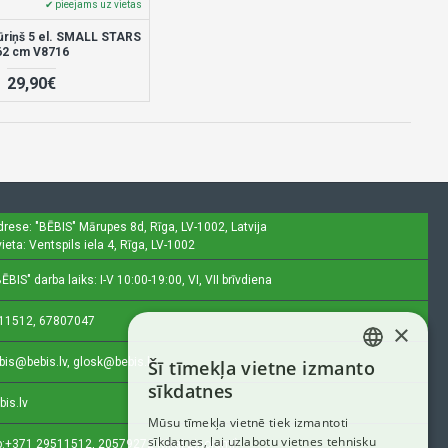
✔ pieejams uz vietas
riņš 5 el. SMALL STARS
62 cm V8716
29,90€
drese: "BĒBIS"
Mārupes 8d, Rīga, LV-1002, Latvija
ieta: Ventspils iela 4, Rīga, LV-1002
ĒBIS" darba laiks: I-V 10:00-19:00, VI, VII brīvdiena
11512, 67807047
×
bis@bebis.lv, glosk@bebis.lv
Šī tīmekļa vietne izmanto
LATVIAN
sīkdatnes
bis.lv
RUSSIAN
Mūsu tīmekļa vietnē tiek izmantoti
sīkdatnes, lai uzlabotu vietnes tehnisku
ENGLISH
:
+371 29511512, 20579272 (tikai ziņojumi)