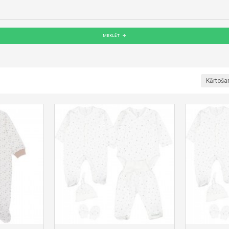
MEKLĒT
Kārtoša