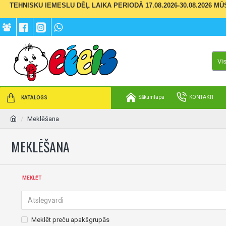
TEHNISKU IEMESLU DĒĻ LAIKA PERIODĀ 17.08.2026-30.08.2026 M
Vi
Sākumlapa
KONTAKTI
KATALOGS
Meklēšana
MEKLĒŠANA
MEKLĒT
Meklēt preču apakšgrupās