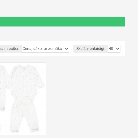
nas secība:
Skatīt vienlaicīgi: