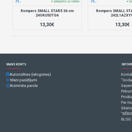
-PL-
-PL-
✔ pieejams uz vietas
✔ p
Rompers SMALL STARS 56 cm
Rompers SMALL ST
24OKU5DTG6
242L1AZXY
13,30€
13,30€
MANS KONTS
INFOR
Autorizēties (ielogoties)
Kontak
Mani pasūtījumi
"Goda
Aizmirsta parole
Saņem
Pirku
Privāt
Par m
Sitema
"BĒBIS
BLOG