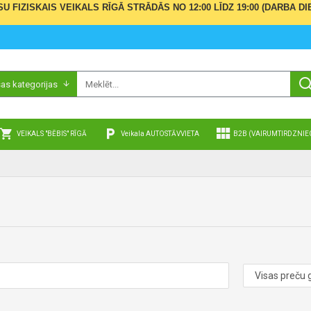
ŪSU FIZISKAIS VEIKALS RĪGĀ STRĀDĀS NO 12:00 LĪDZ 19:00 (DARBA
sas kategorijas
VEIKALS "BĒBIS" RĪGĀ
Veikala AUTOSTĀVVIETA
B2B (VAIRUMTIRDZNIE