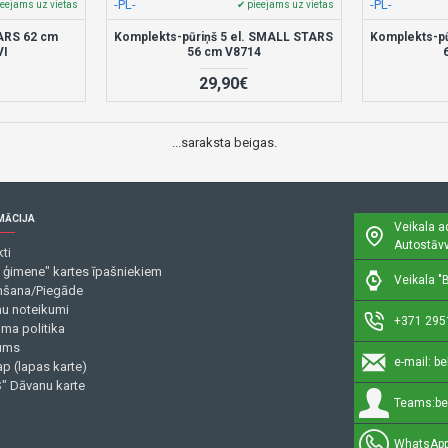
-PL-
-PL-
ieejams uz vietas
✔ pieejams uz vietas
ARS 62 cm
Komplekts-pūriņš 5 el. SMALL STARS
Komplekts-pū
VI
56 cm V8714
29,90€
...saraksta beigas.
MĀCIJA
Veikala a
Autostāvv
ti
 ģimene" kartes īpašniekiem
Veikala "B
šana/Piegāde
mu noteikumi
+371 295
uma politika
ums
e-mail:
be
p (lapas karte)
" Dāvanu karte
Teams:
be
WhatsApp