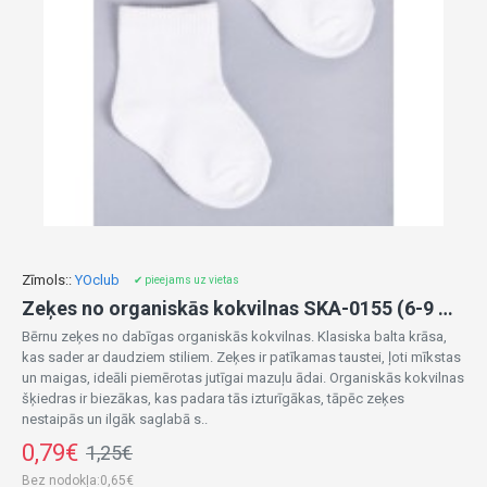
Zīmols::
YOclub
✔ pieejams uz vietas
Zeķes no organiskās kokvilnas SKA-0155 (6-9 mēn.)
Bērnu zeķes no dabīgas organiskās kokvilnas. Klasiska balta krāsa,
kas sader ar daudziem stiliem. Zeķes ir patīkamas taustei, ļoti mīkstas
un maigas, ideāli piemērotas jutīgai mazuļu ādai. Organiskās kokvilnas
šķiedras ir biezākas, kas padara tās izturīgākas, tāpēc zeķes
nestaipās un ilgāk saglabā s..
0,79€
1,25€
Bez nodokļa:0,65€