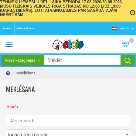
TEHNISKU IEMESLU DĒĻ LAIKA PERIODĀ 17.08.2026-30.08.2026
MŪSU FIZISKAIS VEIKALS RĪGĀ STRĀDĀS NO 12:00 LĪDZ 19:00
(DARBA DIENĀS). ĻOTI ATVAINOJAMIES PAR SAGĀDĀTAJĀM
NEĒRTĪBĀM!
IENĀKT
REĢISTRĀCIJA
LATVIEŠU
0
Visas kategorijas
Meklēšana
MEKLĒŠANA
MEKLĒT