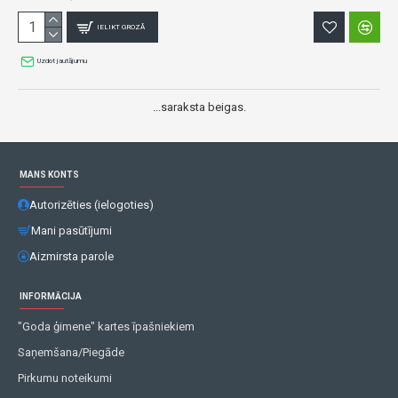
IELIKT GROZĀ
Uzdot jautājumu
...saraksta beigas.
MANS KONTS
Autorizēties (ielogoties)
Mani pasūtījumi
Aizmirsta parole
INFORMĀCIJA
"Goda ģimene" kartes īpašniekiem
Saņemšana/Piegāde
Pirkumu noteikumi