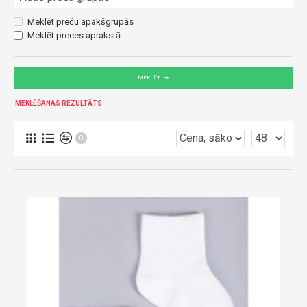
Meklēt preču apakšgrupās
Meklēt preces aprakstā
MEKLĒT
MEKLĒŠANAS REZULTĀTS
0