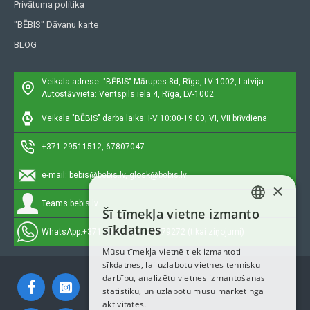
Privātuma politika
"BĒBIS" Dāvanu karte
BLOG
Veikala adrese: "BĒBIS"
Mārupes 8d, Rīga, LV-1002, Latvija
Autostāvvieta: Ventspils iela 4, Rīga, LV-1002
Veikala "BĒBIS" darba laiks: I-V 10:00-19:00, VI, VII brīvdiena
+371 29511512, 67807047
e-mail:
bebis@bebis.lv, glosk@bebis.lv
×
Teams:
bebis.lv
Šī tīmekļa vietne izmanto
LATVIAN
sīkdatnes
WhatsApp:
+371 29511512, 20579272 (tikai ziņojumi)
RUSSIAN
Mūsu tīmekļa vietnē tiek izmantoti
sīkdatnes, lai uzlabotu vietnes tehnisku
ENGLISH
darbību, analizētu vietnes izmantošanas
statistiku, un uzlabotu mūsu mārketinga
aktivitātes.