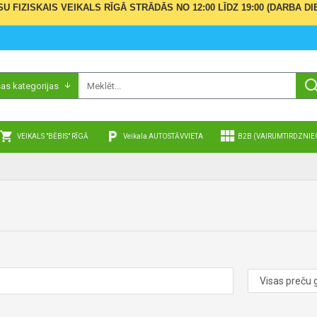
ŪSU FIZISKAIS VEIKALS RĪGĀ STRĀDĀS NO 12:00 LĪDZ 19:00 (DARBA
sas kategorijas
VEIKALS "BĒBIS" RĪGĀ
Veikala AUTOSTĀVVIETA
B2B (VAIRUMTIRDZNIE