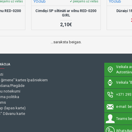
YOclub
YOclub
ieejams uz vietas
✔ pieejams uz vietas
vilnu RED-0200
Cimdiņi 5P siltināti ar vilnu RED-0200
Dūraiņi 
GIRL
2,10€
...saraksta beigas.
MĀCIJA
Veikala a
Autostāvv
ti
 ģimene" kartes īpašniekiem
Veikala "B
šana/Piegāde
mu noteikumi
+371 295
uma politika
ums
e-mail:
be
p (lapas karte)
" Dāvanu karte
Teams:
be
WhatsApp