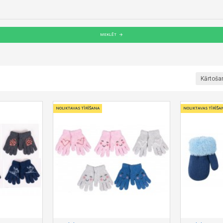
MEKLĒT
Kārtoša
NOLIKTAVAS TĪRĪŠANA
NOLIKTAVAS TĪRĪŠA