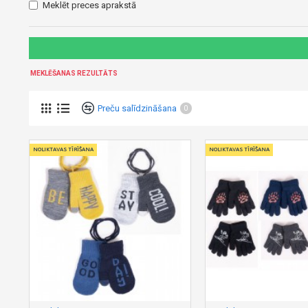
Meklēt preces aprakstā
MEKLĒŠANAS REZULTĀTS
Preču salīdzināšana
0
NOLIKTAVAS TĪRĪŠANA
NOLIKTAVAS TĪRĪŠANA