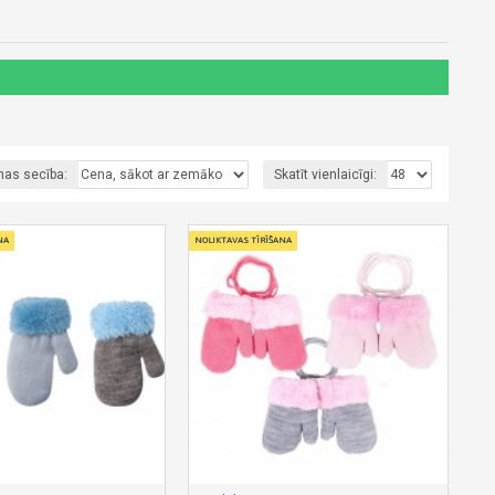
nas secība:
Skatīt vienlaicīgi:
NA
NOLIKTAVAS TĪRĪŠANA