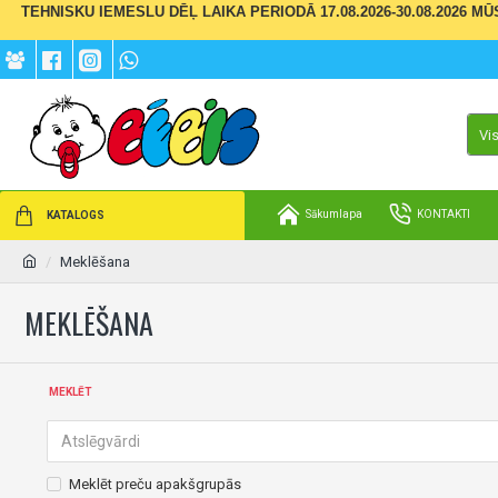
TEHNISKU IEMESLU DĒĻ LAIKA PERIODĀ 17.08.2026-30.08.2026 M
Vi
Sākumlapa
KONTAKTI
KATALOGS
Meklēšana
MEKLĒŠANA
MEKLĒT
Meklēt preču apakšgrupās