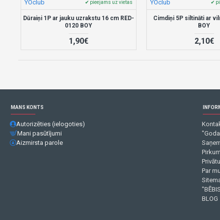
YOclub
YOclub
✔ pieejams uz vietas
✔ p
Dūraiņi 1P ar jauku uzrakstu 16 cm RED-
Cimdiņi 5P siltināti ar 
0120 BOY
BOY
1,90€
2,10€
MANS KONTS
INFOR
Autorizēties (ielogoties)
Kontak
Mani pasūtījumi
"Goda
Aizmirsta parole
Saņem
Pirku
Privāt
Par m
Sitema
"BĒBIS
BLOG