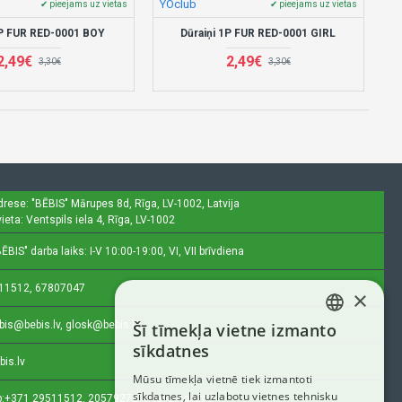
YOclub
✔ pieejams uz vietas
✔ pieejams uz vietas
1P FUR RED-0001 BOY
Dūraiņi 1P FUR RED-0001 GIRL
2,49€
2,49€
3,30€
3,30€
drese: "BĒBIS"
Mārupes 8d, Rīga, LV-1002, Latvija
ieta: Ventspils iela 4, Rīga, LV-1002
ĒBIS" darba laiks: I-V 10:00-19:00, VI, VII brīvdiena
11512, 67807047
×
bis@bebis.lv, glosk@bebis.lv
Šī tīmekļa vietne izmanto
LATVIAN
sīkdatnes
bis.lv
RUSSIAN
Mūsu tīmekļa vietnē tiek izmantoti
sīkdatnes, lai uzlabotu vietnes tehnisku
ENGLISH
:
+371 29511512, 20579272 (tikai ziņojumi)