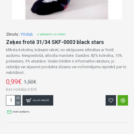
Zīmols::
YOclub
✔ pieejams uz vietas
Zeķes frotē 31/34 SKF-0003 black stars
Mīksta kokvilna, krāsaini raksti, no iekšpuses siltinātas ar frotē
audumu. Nespiedošā, atlocīta manšete. Sastāvs: 82% kokvilna, 15%
poliesters, 3% elastāns. Visām bildēm ir informatīvs raksturs, jo
ražotājs var atjaunot produkta dizainu vai noformējumu iepriekš par to
nebrīdinot...
0,99€
1,50€
Bez nodokļa:0,82€
IELIKT GROZĀ
Uzdot jautājumu