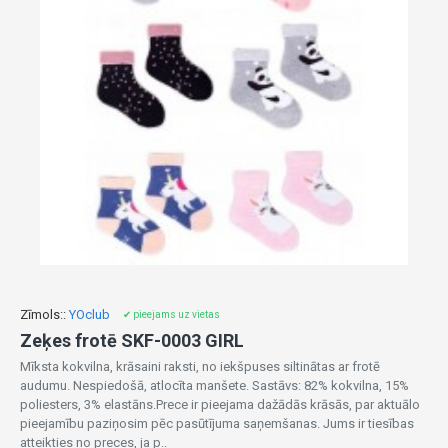
Zīmols::
YOclub
✔ pieejams uz vietas
Zeķes frotē SKF-0003 GIRL
Mīksta kokvilna, krāsaini raksti, no iekšpuses siltinātas ar frotē
audumu. Nespiedošā, atlocīta manšete. Sastāvs: 82% kokvilna, 15%
poliesters, 3% elastāns.Prece ir pieejama dažādās krāsās, par aktuālo
pieejamību paziņosim pēc pasūtījuma saņemšanas. Jums ir tiesības
atteikties no preces, ja p..