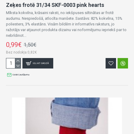
Zeķes frotē 31/34 SKF-0003 pink hearts
Mīksta kokvilna, krāsaini raksti, no iekšpuses siltinātas ar frotē
audumu. Nespiedošā, atlocīta manšete. Sastāvs: 82% kokvilna, 15%
poliesters, 3% elastāns. Visām bildēm ir informatīvs raksturs, jo
ražotājs var atjaunot produkta dizainu vai noformējumu iepriekš par to
nebrīdinot...
0,99€
1,50€
Bez nodokļa:0,82€
IELIKT GROZĀ
Uzdot jautājumu