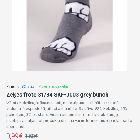
Zīmols::
YOclub
✔ pieejams uz vietas
Zeķes frotē 31/34 SKF-0003 grey bunch
Mīksta kokvilna, krāsaini raksti, no iekšpuses siltinātas ar frotē
audumu. Nespiedošā, atlocīta manšete. Sastāvs: 82% kokvilna, 15%
poliesters, 3% elastāns. Visām bildēm ir informatīvs raksturs, jo
ražotājs var atjaunot produkta dizainu vai noformējumu iepriekš par to
nebrīdinot...
0,99€
1,50€