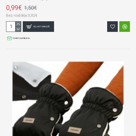
0,99€
1,50€
Bez nodokļa:0,82€
IELIKT GROZĀ
Uzdot jautājumu