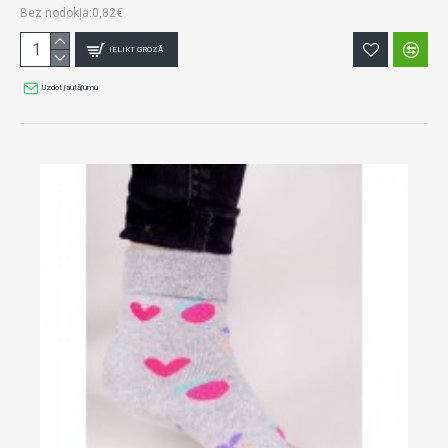
Bez nodokļa:0,82€
IELIKT GROZĀ
Uzdot jautājumu