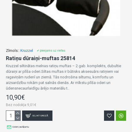
Zīmols::
Kruzzel
✔ pieejams uz vietas
Ratiņu dūraiņi-muftas 25814
Kruzzel siltinātas melnas ratiņu muftas – 2 gab. komplekts, dubultie
dūraiņi ar plīša oderi.Siltas muftas ir būtisks aksesuārs ratiņiem vai
ragaviņām rudenī un ziemā. Tās nodrošina siltumu, komfortu un
aizsardzību rokām pat salnās dienās. Ar mīkstu plīša oderi un
ūdensnecaurlaidīgu ārējo materiālu t..
10,90€
Bez nodokļa:9,01€
IELIKT GROZĀ
Uzdot jautājumu