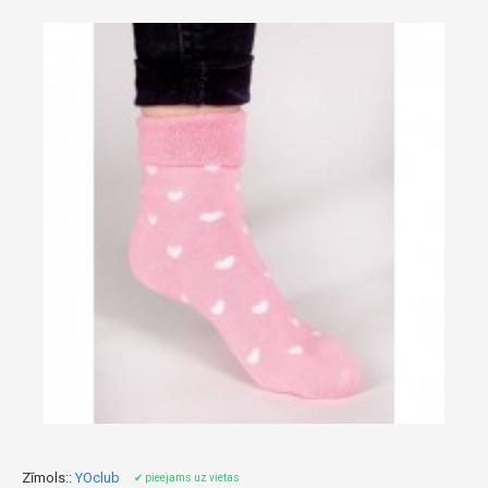
Zīmols::
YOclub
✔ pieejams uz vietas