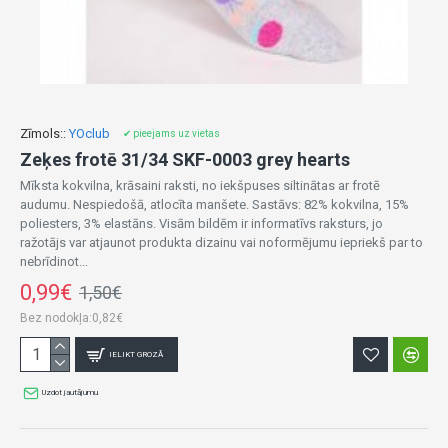
Zīmols::
YOclub
✔ pieejams uz vietas
Zeķes frotē 31/34 SKF-0003 grey hearts
Mīksta kokvilna, krāsaini raksti, no iekšpuses siltinātas ar frotē
audumu. Nespiedošā, atlocīta manšete. Sastāvs: 82% kokvilna, 15%
poliesters, 3% elastāns. Visām bildēm ir informatīvs raksturs, jo
ražotājs var atjaunot produkta dizainu vai noformējumu iepriekš par to
nebrīdinot...
0,99€
1,50€
Bez nodokļa:0,82€
IELIKT GROZĀ
Uzdot jautājumu