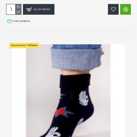
IELIKT GROZĀ
Uzdot jautājumu
NOLIKTAVAS TĪRĪŠANA