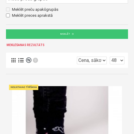
Meklēt preču apakšgrupās
Meklēt preces aprakstā
MEKLĒT
MEKLĒŠANAS REZULTĀTS
0
NOLIKTAVAS TĪRĪŠANA