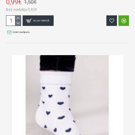
0,99€
1,50€
Bez nodokļa:0,82€
IELIKT GROZĀ
Uzdot jautājumu