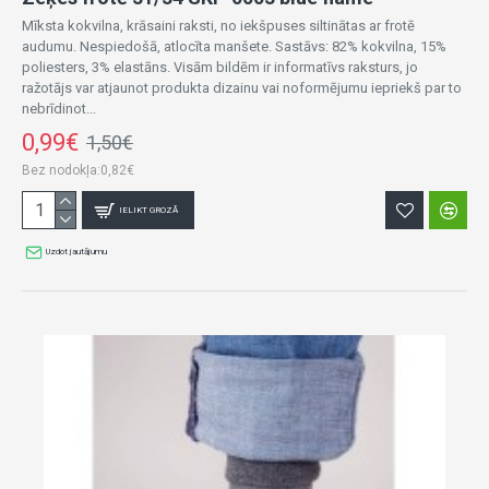
Mīksta kokvilna, krāsaini raksti, no iekšpuses siltinātas ar frotē
audumu. Nespiedošā, atlocīta manšete. Sastāvs: 82% kokvilna, 15%
poliesters, 3% elastāns. Visām bildēm ir informatīvs raksturs, jo
ražotājs var atjaunot produkta dizainu vai noformējumu iepriekš par to
nebrīdinot...
0,99€
1,50€
Bez nodokļa:0,82€
IELIKT GROZĀ
Uzdot jautājumu