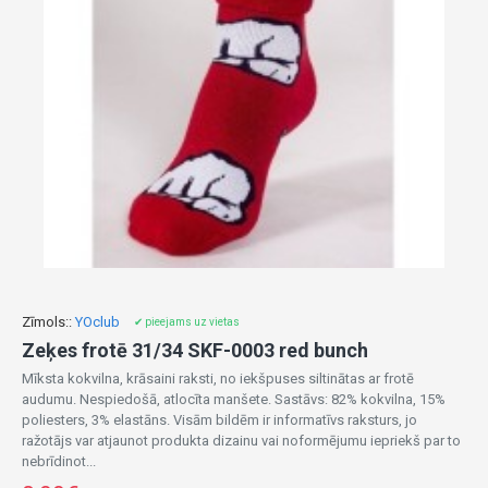
Zīmols::
YOclub
✔ pieejams uz vietas
Zeķes frotē 31/34 SKF-0003 red bunch
Mīksta kokvilna, krāsaini raksti, no iekšpuses siltinātas ar frotē
audumu. Nespiedošā, atlocīta manšete. Sastāvs: 82% kokvilna, 15%
poliesters, 3% elastāns. Visām bildēm ir informatīvs raksturs, jo
ražotājs var atjaunot produkta dizainu vai noformējumu iepriekš par to
nebrīdinot...