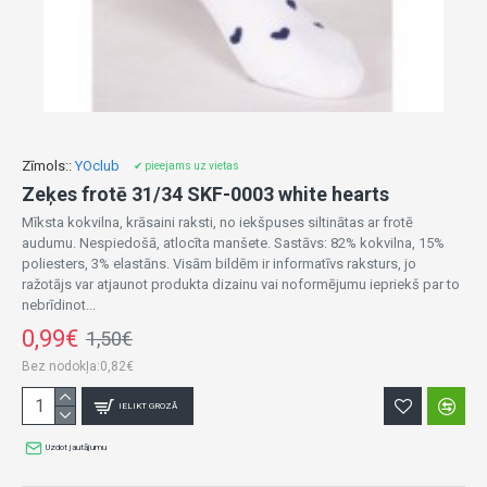
Zīmols::
YOclub
✔ pieejams uz vietas
Zeķes frotē 31/34 SKF-0003 white hearts
Mīksta kokvilna, krāsaini raksti, no iekšpuses siltinātas ar frotē
audumu. Nespiedošā, atlocīta manšete. Sastāvs: 82% kokvilna, 15%
poliesters, 3% elastāns. Visām bildēm ir informatīvs raksturs, jo
ražotājs var atjaunot produkta dizainu vai noformējumu iepriekš par to
nebrīdinot...
0,99€
1,50€
Bez nodokļa:0,82€
IELIKT GROZĀ
Uzdot jautājumu