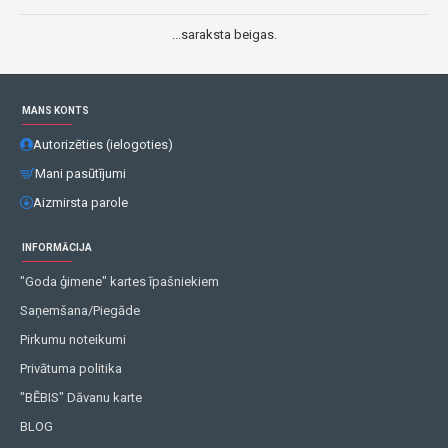
...saraksta beigas.
MANS KONTS
Autorizēties (ielogoties)
Mani pasūtījumi
Aizmirsta parole
INFORMĀCIJA
"Goda ģimene" kartes īpašniekiem
Saņemšana/Piegāde
Pirkumu noteikumi
Privātuma politika
"BĒBIS" Dāvanu karte
BLOG