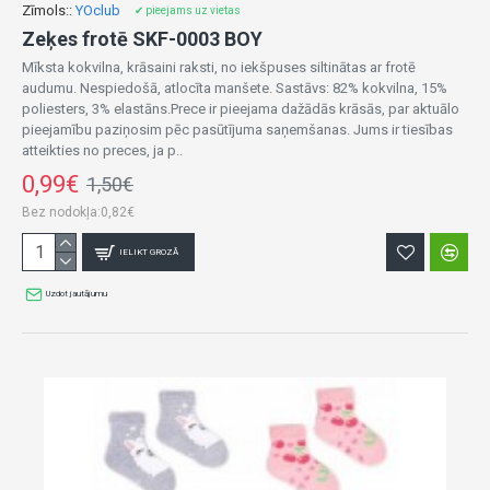
Zīmols::
YOclub
✔ pieejams uz vietas
Zeķes frotē SKF-0003 BOY
Mīksta kokvilna, krāsaini raksti, no iekšpuses siltinātas ar frotē
audumu. Nespiedošā, atlocīta manšete. Sastāvs: 82% kokvilna, 15%
poliesters, 3% elastāns.Prece ir pieejama dažādās krāsās, par aktuālo
pieejamību paziņosim pēc pasūtījuma saņemšanas. Jums ir tiesības
atteikties no preces, ja p..
0,99€
1,50€
Bez nodokļa:0,82€
IELIKT GROZĀ
Uzdot jautājumu