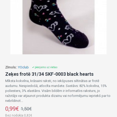
Zīmols::
YOclub
✔ pieejams uz vietas
Zeķes frotē 31/34 SKF-0003 black hearts
Mīksta kokvilna, krāsaini raksti, no iekšpuses siltinātas ar frotē
audumu. Nespiedošā, atlocīta manšete. Sastāvs: 82% kokvilna, 15%
poliesters, 3% elastāns. Visām bildēm ir informatīvs raksturs, jo
ražotājs var atjaunot produkta dizainu vai noformējumu iepriekš par to
nebrīdinot...
0,99€
1,50€
Bez nodokļa:0,82€