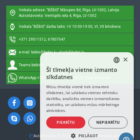
Veikala adrese: "BĒBIS"
Mārupes 8d, Rīga, LV-1002, Latvija
Autostāvvieta: Ventspils iela 4, Rīga, LV-1002
Veikala "BĒBIS" darba laiks: I-V 10:00-19:00, VI, VII brīvdiena
+371 29511512, 67807047
e-mail:
bebis@bebis.lv, glosk@bebis.lv
×
Teams:
bebis.lv
Šī tīmekļa vietne izmanto
LATVIAN
sīkdatnes
WhatsApp:
+371 29511512, 20579272 (tikai ziņojumi)
RUSSIAN
Mūsu tīmekļa vietnē tiek izmantoti
sīkdatnes, lai uzlabotu vietnes tehnisku
ENGLISH
darbību, analizētu vietnes izmantošanas
statistiku, un uzlabotu mūsu mārketinga
aktivitātes.
PIEKRĪTU
NEPIEKRĪTU
PIELĀGOT
Autortiesības © 2023, Bebis.lv, Visas tiesības aizsargātas