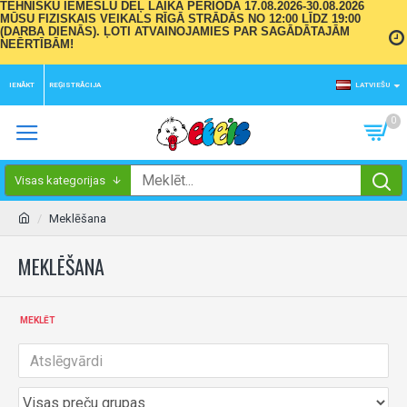
TEHNISKU IEMESLU DĒĻ LAIKA PERIODĀ 17.08.2026-30.08.2026
MŪSU FIZISKAIS VEIKALS RĪGĀ STRĀDĀS NO 12:00 LĪDZ 19:00
(DARBA DIENĀS). ĻOTI ATVAINOJAMIES PAR SAGĀDĀTAJĀM
NEĒRTĪBĀM!
IENĀKT
REĢISTRĀCIJA
LATVIEŠU
0
Visas kategorijas
Meklēšana
MEKLĒŠANA
MEKLĒT