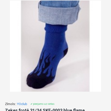
Zīmols::
YOclub
✔ pieejams uz vietas
Zeķes frotē 31/34 SKF-0003 blue flame