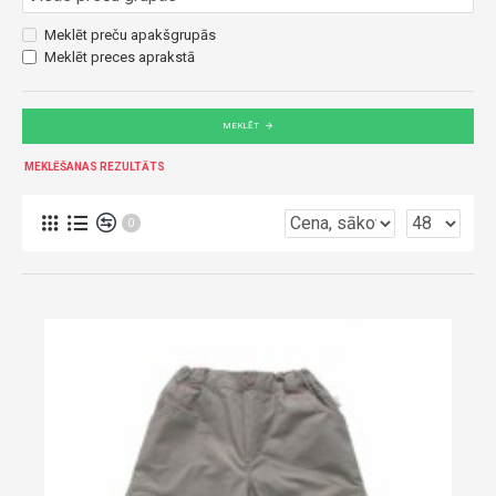
Meklēt preču apakšgrupās
Meklēt preces aprakstā
MEKLĒT
MEKLĒŠANAS REZULTĀTS
0