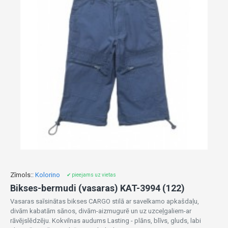
Zīmols::
Kolorino
✔ pieejams uz vietas
Bikses-bermudi (vasaras) KAT-3994 (122)
Vasaras saīsinātas bikses CARGO stilā ar savelkamo apkašdaļu,
divām kabatām sānos, divām-aizmugurē un uz uzceļgaliem-ar
rāvējslēdzēju. Kokvilnas audums Lasting - plāns, blīvs, gluds, labi