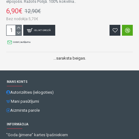
elpojošs. Ražots Polijā. 100% kokvilna..
6,90€
12,90€
Bez nodokļa:5,70€
IELIKT GROZĀ
Uzdot jautājumu
...saraksta beigas.
MANS KONTS
Autorizēties (ielogoties)
Mani pasūtījumi
Aizmirsta parole
INFORMĀCIJA
"Goda ģimene" kartes īpašniekiem