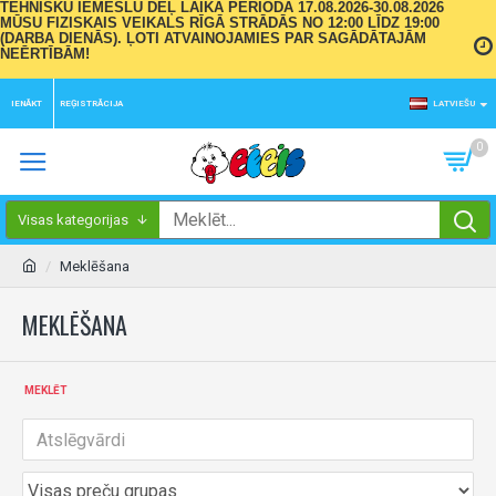
TEHNISKU IEMESLU DĒĻ LAIKA PERIODĀ 17.08.2026-30.08.2026
MŪSU FIZISKAIS VEIKALS RĪGĀ STRĀDĀS NO 12:00 LĪDZ 19:00
(DARBA DIENĀS). ĻOTI ATVAINOJAMIES PAR SAGĀDĀTAJĀM
NEĒRTĪBĀM!
IENĀKT
REĢISTRĀCIJA
LATVIEŠU
0
Visas kategorijas
Meklēšana
MEKLĒŠANA
MEKLĒT