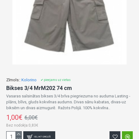
Zīmols::
Kolorino
✔ pieejams uz vietas
Bikses 3/4 MrM202 74 cm
Vasaras saīsinātas bikses 3/4 brīva piegriezuma no auduma Lasting -
plāns, blīvs, gluds kokvilnas audums. Divas sānu kabatas, divas-uz
biksēm un divas aizmugurē. Ražots Polijā. 100% kokvilna..
1,00€
6,00€
Bez nodokļa:0,83€
IELIKT GROZĀ