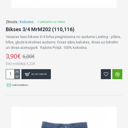
Zīmols::
Kolorino
✔ pieejams uz vietas
Bikses 3/4 MrM202 (110,116)
Vasaras īsas bikses 3/4 brīva piegriezuma no auduma Lasting - plāns,
blīvs, gluds kokvilnas audums. Divas sānu kabatas, divas-uz biksēm
un divas aizmugurē. Ražots Polijā. 100% kokvilna..
3,90€
6,00€
Bez nodokļa:3,22€
IELIKT GROZĀ
Uzdot jautājumu