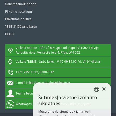
Saņemšana/Piegāde
Pirkumu noteikumi
Privātuma politika
"BĒBIS" Dāvanu karte
BLOG
Veikala adrese: "BĒBIS"
Mārupes 8d, Rīga, LV-1002, Latvija
Autostāvvieta: Ventspils iela 4, Rīga, LV-1002
Veikala "BĒBIS" darba laiks: I-V 10:00-19:00, VI, VII brīvdiena
+371 29511512, 67807047
e-mail:
bebis@bebis.lv, glosk@bebis.lv
×
Teams:
bebis.lv
Šī tīmekļa vietne izmanto
LATVIAN
sīkdatnes
WhatsApp:
+371 29511512, 20579272 (tikai ziņojumi)
RUSSIAN
Mūsu tīmekļa vietnē tiek izmantoti