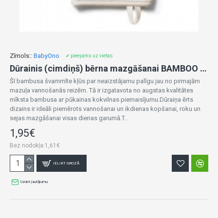
Zīmols::
BabyOno
✔ pieejams uz vietas
Dūrainis (cimdiņš) bērna mazgāšanai BAMBOO 347/11 beige
Šī bambusa švammīte kļūs par neaizstājamu palīgu jau no pirmajām
mazuļa vannošanās reizēm. Tā ir izgatavota no augstas kvalitātes
mīksta bambusa ar pūkainas kokvilnas piemaisījumu.Dūraiņa ērts
dizains ir ideāli piemērots vannošanai un ikdienas kopšanai, roku un
sejas mazgāšanai visas dienas garumā.T..
1,95€
Bez nodokļa:1,61€
IELIKT GROZĀ
Uzdot jautājumu