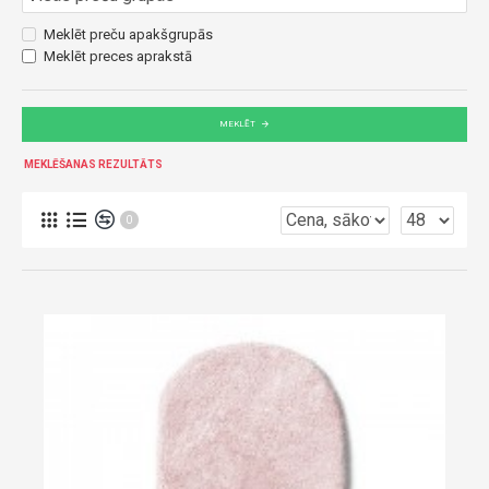
Meklēt preču apakšgrupās
Meklēt preces aprakstā
MEKLĒT
MEKLĒŠANAS REZULTĀTS
0