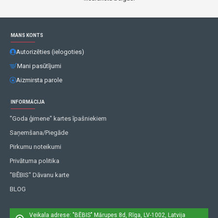
MANS KONTS
Autorizēties (ielogoties)
Mani pasūtījumi
Aizmirsta parole
INFORMĀCIJA
"Goda ģimene" kartes īpašniekiem
Saņemšana/Piegāde
Pirkumu noteikumi
Privātuma politika
"BĒBIS" Dāvanu karte
BLOG
Veikala adrese: "BĒBIS"
Mārupes 8d, Rīga, LV-1002, Latvija