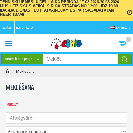
TEHNISKU IEMESLU DĒĻ LAIKA PERIODĀ 17.08.2026-30.08.2026
MŪSU FIZISKAIS VEIKALS RĪGĀ STRĀDĀS NO 12:00 LĪDZ 19:00
(DARBA DIENĀS). ĻOTI ATVAINOJAMIES PAR SAGĀDĀTAJĀM
NEĒRTĪBĀM!
IENĀKT
REĢISTRĀCIJA
LATVIEŠU
0
Visas kategorijas
Meklēšana
MEKLĒŠANA
MEKLĒT