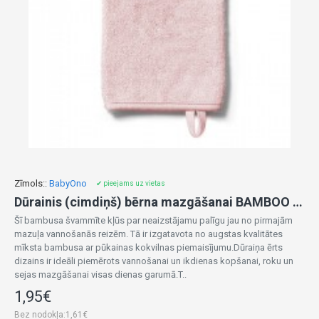
Zīmols::
BabyOno
✔ pieejams uz vietas
Dūrainis (cimdiņš) bērna mazgāšanai BAMBOO 347/10 pink
Šī bambusa švammīte kļūs par neaizstājamu palīgu jau no pirmajām
mazuļa vannošanās reizēm. Tā ir izgatavota no augstas kvalitātes
mīksta bambusa ar pūkainas kokvilnas piemaisījumu.Dūraiņa ērts
dizains ir ideāli piemērots vannošanai un ikdienas kopšanai, roku un
sejas mazgāšanai visas dienas garumā.T..
1,95€
Bez nodokļa:1,61€