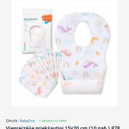
Zīmols::
BabyOno
✔ pieejams uz vietas
Vienreizējie priekšautiņi 15x20 cm (10 gab.) 878