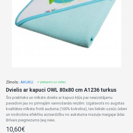
Zīmols::
AKUKU
✔ pieejams uz vietas
Dvielis ar kapuci OWL 80x80 cm A1236 turkus
Šis praktisks un mīksts dvielis ar kapuci kļūs par neaizstājamu
pavadoni jau no pirmajām vannošanās reizēm. Izgatavots no augstas
kvalitātes mīksta frotē auduma (100% kokvilna), tas lieliski uzsūc ūdeni
un nodrošina efektīvu aizsardzību no aukstuma mazuļa maigajai ādai.
Brīvais piegriezums ļauj neie..
10,60€