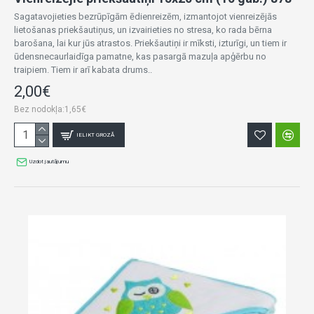
Sagatavojieties bezrūpīgām ēdienreizēm, izmantojot vienreizējās
lietošanas priekšautiņus, un izvairieties no stresa, ko rada bērna
barošana, lai kur jūs atrastos. Priekšautiņi ir mīksti, izturīgi, un tiem ir
ūdensnecaurlaidīga pamatne, kas pasargā mazuļa apģērbu no
traipiem. Tiem ir arī kabata drums..
2,00€
Bez nodokļa:1,65€
IELIKT GROZĀ
Uzdot jautājumu