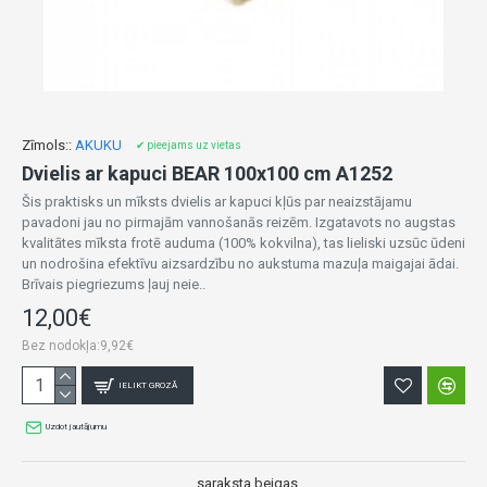
Zīmols::
AKUKU
✔ pieejams uz vietas
Dvielis ar kapuci BEAR 100x100 cm A1252
Šis praktisks un mīksts dvielis ar kapuci kļūs par neaizstājamu
pavadoni jau no pirmajām vannošanās reizēm. Izgatavots no augstas
kvalitātes mīksta frotē auduma (100% kokvilna), tas lieliski uzsūc ūdeni
un nodrošina efektīvu aizsardzību no aukstuma mazuļa maigajai ādai.
Brīvais piegriezums ļauj neie..
12,00€
Bez nodokļa:9,92€
IELIKT GROZĀ
Uzdot jautājumu
...saraksta beigas.