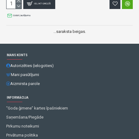
IELIKT GROZĀ
Uzdot jautājumu
...saraksta beigas.
MANS KONTS
Autorizēties (ielogoties)
Mani pasūtījumi
Aizmirsta parole
INFORMĀCIJA
"Goda ģimene" kartes īpašniekiem
Saņemšana/Piegāde
Pirkumu noteikumi
Privātuma politika