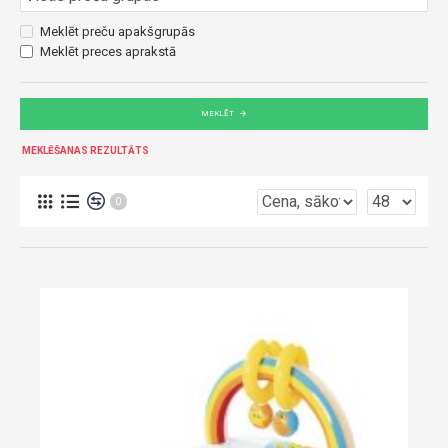
Meklēt preču apakšgrupās
Meklēt preces aprakstā
MEKLĒT
MEKLĒŠANAS REZULTĀTS
0