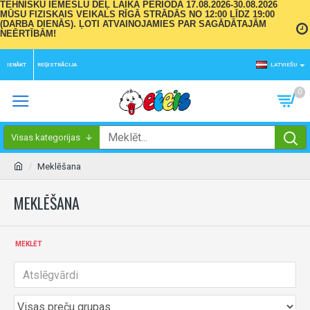
TEHNISKU IEMESLU DĒĻ LAIKA PERIODĀ 17.08.2026-30.08.2026
MŪSU FIZISKAIS VEIKALS RĪGĀ STRĀDĀS NO 12:00 LĪDZ 19:00
(DARBA DIENĀS). ĻOTI ATVAINOJAMIES PAR SAGĀDĀTAJĀM
NEĒRTĪBĀM!
IENĀKT
REĢISTRĀCIJA
LATVIEŠU
0
Visas kategorijas
Meklēšana
MEKLĒŠANA
MEKLĒT