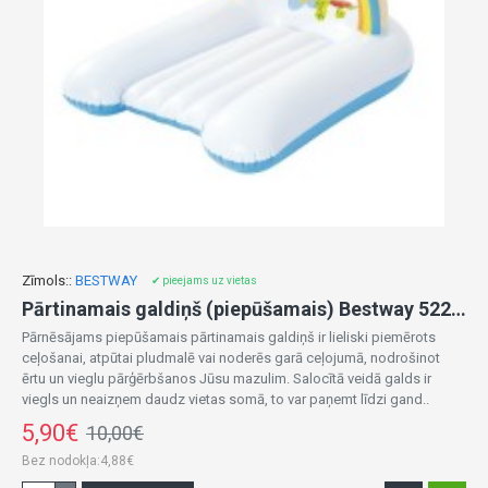
Zīmols::
BESTWAY
✔ pieejams uz vietas
Pārtinamais galdiņš (piepūšamais) Bestway 52241-izpārdošana
Pārnēsājams piepūšamais pārtinamais galdiņš ir lieliski piemērots
ceļošanai, atpūtai pludmalē vai noderēs garā ceļojumā, nodrošinot
ērtu un vieglu pārģērbšanos Jūsu mazulim. Salocītā veidā galds ir
viegls un neaizņem daudz vietas somā, to var paņemt līdzi gand..
5,90€
10,00€
Bez nodokļa:4,88€