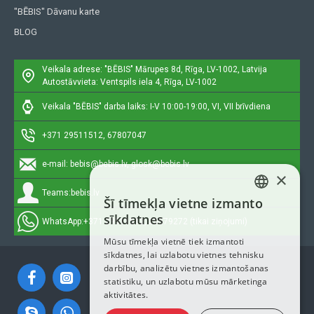
"BĒBIS" Dāvanu karte
BLOG
Veikala adrese: "BĒBIS"
Mārupes 8d, Rīga, LV-1002, Latvija
Autostāvvieta: Ventspils iela 4, Rīga, LV-1002
Veikala "BĒBIS" darba laiks: I-V 10:00-19:00, VI, VII brīvdiena
+371 29511512, 67807047
e-mail:
bebis@bebis.lv, glosk@bebis.lv
×
Teams:
bebis.lv
Šī tīmekļa vietne izmanto
LATVIAN
sīkdatnes
WhatsApp:
+371 29511512, 20579272 (tikai ziņojumi)
RUSSIAN
Mūsu tīmekļa vietnē tiek izmantoti
sīkdatnes, lai uzlabotu vietnes tehnisku
ENGLISH
darbību, analizētu vietnes izmantošanas
statistiku, un uzlabotu mūsu mārketinga
aktivitātes.