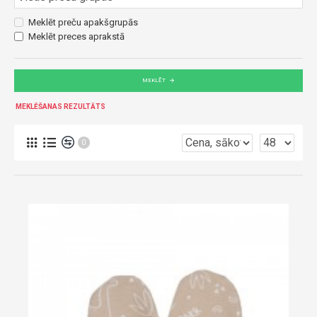
Meklēt preču apakšgrupās
Meklēt preces aprakstā
MEKLĒT
MEKLĒŠANAS REZULTĀTS
0