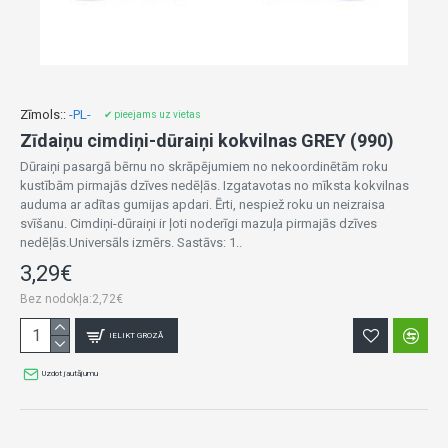
Zīmols::
-PL-
✔ pieejams uz vietas
Zīdaiņu cimdiņi-dūraiņi kokvilnas GREY (990)
Dūraiņi pasargā bērnu no skrāpējumiem no nekoordinētām roku
kustībām pirmajās dzīves nedēļās. Izgatavotas no mīksta kokvilnas
auduma ar adītas gumijas apdari. Ērti, nespiež roku un neizraisa
svīšanu. Cimdiņi-dūraiņi ir ļoti noderīgi mazuļa pirmajās dzīves
nedēļās.Universāls izmērs. Sastāvs: 1..
3,29€
Bez nodokļa:2,72€
IELIKT GROZĀ
Uzdot jautājumu