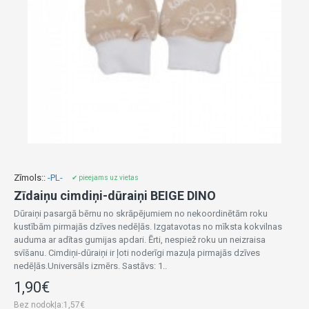
Zīmols::
-PL-
✔ pieejams uz vietas
Zīdaiņu cimdiņi-dūraiņi BEIGE DINO
Dūraiņi pasargā bērnu no skrāpējumiem no nekoordinētām roku
kustībām pirmajās dzīves nedēļās. Izgatavotas no mīksta kokvilnas
auduma ar adītas gumijas apdari. Ērti, nespiež roku un neizraisa
svīšanu. Cimdiņi-dūraiņi ir ļoti noderīgi mazuļa pirmajās dzīves
nedēļās.Universāls izmērs. Sastāvs: 1..
1,90€
Bez nodokļa:1,57€