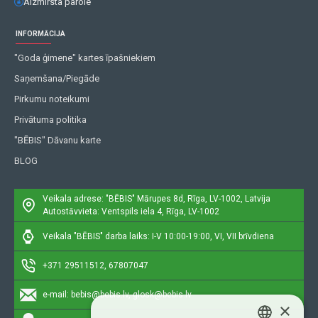
Aizmirsta parole
INFORMĀCIJA
"Goda ģimene" kartes īpašniekiem
Saņemšana/Piegāde
Pirkumu noteikumi
Privātuma politika
"BĒBIS" Dāvanu karte
BLOG
Veikala adrese: "BĒBIS"
Mārupes 8d, Rīga, LV-1002, Latvija
Autostāvvieta: Ventspils iela 4, Rīga, LV-1002
Veikala "BĒBIS" darba laiks: I-V 10:00-19:00, VI, VII brīvdiena
+371 29511512, 67807047
e-mail:
bebis@bebis.lv, glosk@bebis.lv
×