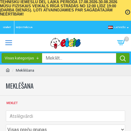
TEHNISKU IEMESLU DĒĻ LAIKA PERIODĀ 17.08.2026-30.08.2026
MŪSU FIZISKAIS VEIKALS RĪGĀ STRĀDĀS NO 12:00 LĪDZ 19:00
(DARBA DIENĀS). ĻOTI ATVAINOJAMIES PAR SAGĀDĀTAJĀM
NEĒRTĪBĀM!
IENĀKT
REĢISTRĀCIJA
LATVIEŠU
0
Visas kategorijas
Meklēšana
MEKLĒŠANA
MEKLĒT