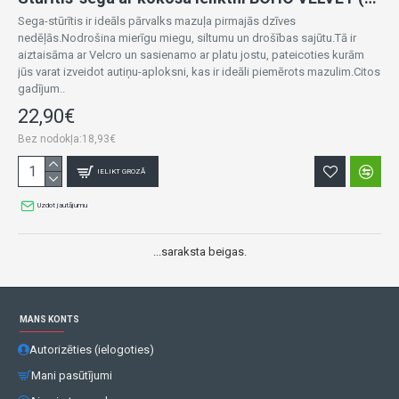
Sega-stūrītis ir ideāls pārvalks mazuļa pirmajās dzīves
nedēļās.Nodrošina mierīgu miegu, siltumu un drošības sajūtu.Tā ir
aiztaisāma ar Velcro un sasienamo ar platu jostu, pateicoties kurām
jūs varat izveidot autiņu-aploksni, kas ir ideāli piemērots mazulim.Citos
gadījum..
22,90€
Bez nodokļa:18,93€
IELIKT GROZĀ
Uzdot jautājumu
...saraksta beigas.
MANS KONTS
Autorizēties (ielogoties)
Mani pasūtījumi