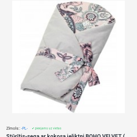
Zīmols::
-PL-
✔ pieejams uz vietas
Stūrītis-sega ar kokosa ieliktni BOHO VELVET (321)